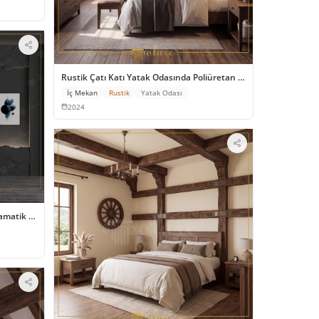
Rustik Çatı Katı Yatak Odasında Poliüretan Kiriş Dekorasyonu
İç Mekan
Rustik
Yatak Odası
2024
ramatik Duvar Tasarımları