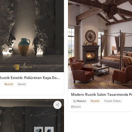
ustik Estetik: Poliüretan Kaya Dokulu Duvar Tasarımı
Rustik
Genel
u Uyumu
Modern Rustik Salon Tasarımında Pol
İç Mekan
Rustik
Yatak Odası
2024