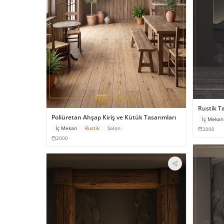
Rustik T
Poliüretan Ahşap Kiriş ve Kütük Tasarımları
İç Mekan
İç Mekan
Rustik
Salon
2000
2000