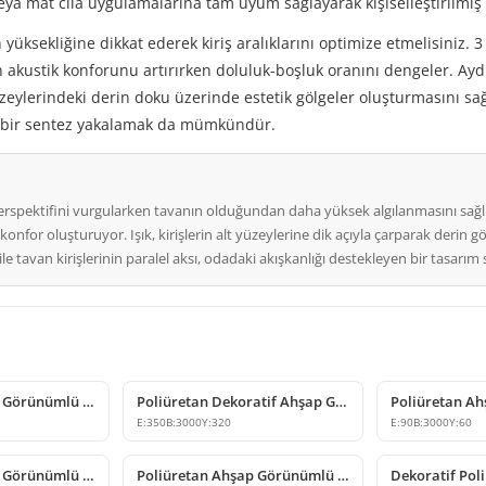
veya mat cila uygulamalarına tam uyum sağlayarak kişiselleştirilmiş
 yüksekliğine dikkat ederek kiriş aralıklarını optimize etmelisiniz.
ın akustik konforunu artırırken doluluk-boşluk oranını dengeler. Aydın
zeylerindeki derin doku üzerinde estetik gölgeler oluşturmasını sağla
ik bir sentez yakalamak da mümkündür.
 perspektifini vurgularken tavanın olduğundan daha yüksek algılanmasını sağ
 konfor oluşturuyor. Işık, kirişlerin alt yüzeylerine dik açıyla çarparak deri
e tavan kirişlerinin paralel aksı, odadaki akışkanlığı destekleyen bir tasarım st
Poliüretan Ahşap Görünümlü Kiriş ve Mertek Modeli
Poliüretan Dekoratif Ahşap Görünümlü Kiriş Modeli
E:
350
B:
3000
Y:
320
E:
90
B:
3000
Y:
60
Poliüretan Ahşap Görünümlü Kiriş ve Mertek Modelleri
Poliüretan Ahşap Görünümlü Kiriş Kütük Tasarımı