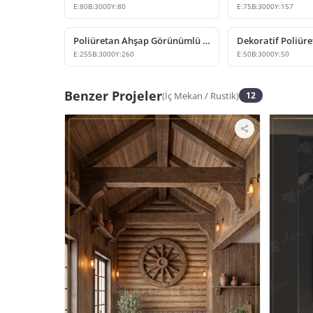
E:
80
B:
3000
Y:
80
E:
75
B:
3000
Y:
157
Poliüretan Ahşap Görünümlü Dekoratif Kiriş Kütük Modeli
E:
255
B:
3000
Y:
260
E:
50
B:
3000
Y:
50
Benzer Projeler
(
İç Mekan
/
Rustik
)
12