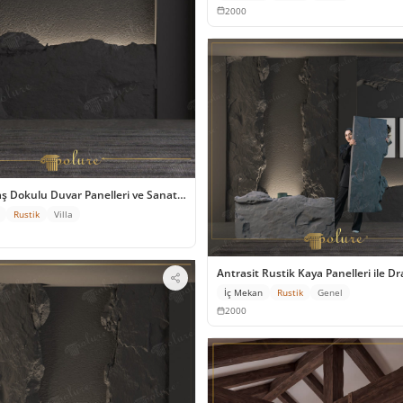
2000
aş Dokulu Duvar Panelleri ve Sanatsal Niş Uygulaması
Rustik
Villa
Antrasit Rustik Kaya Panelleri ile D
İç Mekan
Rustik
Genel
2000