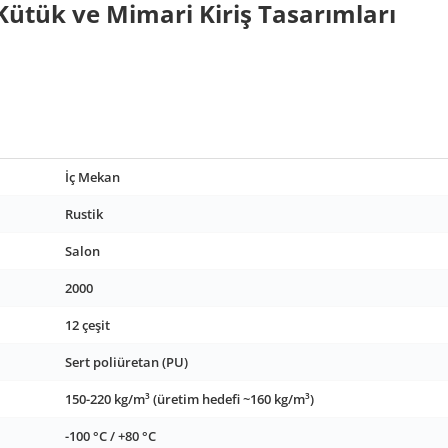
Kütük ve Mimari Kiriş Tasarımları
İç Mekan
Rustik
Salon
2000
12 çeşit
Sert poliüretan (PU)
150-220 kg/m³ (üretim hedefi ~160 kg/m³)
-100 °C / +80 °C