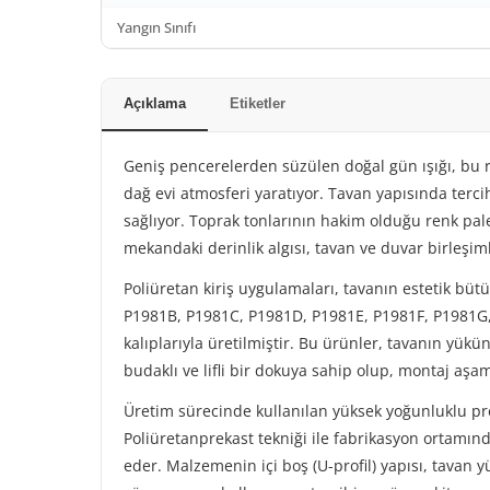
Yangın Sınıfı
Açıklama
Etiketler
Geniş pencerelerden süzülen doğal gün ışığı, bu 
dağ evi atmosferi yaratıyor. Tavan yapısında terci
sağlıyor. Toprak tonlarının hakim olduğu renk palet
mekandaki derinlik algısı, tavan ve duvar birleşim
Poliüretan kiriş uygulamaları, tavanın estetik bü
P1981B, P1981C, P1981D, P1981E, P1981F, P1981G, 
kalıplarıyla üretilmiştir. Bu ürünler, tavanın yük
budaklı ve lifli bir dokuya sahip olup, montaj aşa
Üretim sürecinde kullanılan yüksek yoğunluklu pr
Poliüretanprekast tekniği ile fabrikasyon ortamında
eder. Malzemenin içi boş (U-profil) yapısı, tavan 