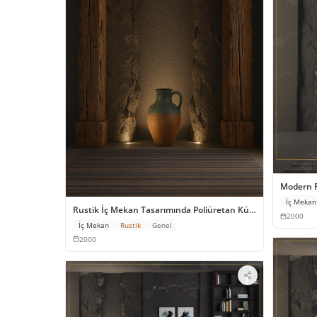
Modern R
İç Mekan
Rustik İç Mekan Tasarımında Poliüretan Kütük ve Taş Dok
2000
İç Mekan
Rustik
Genel
2000