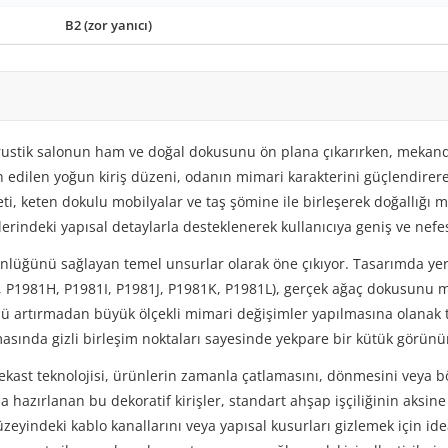
B2 (zor yanıcı)
rustik salonun ham ve doğal dokusunu ön plana çıkarırken, mekand
h edilen yoğun kiriş düzeni, odanın mimari karakterini güçlendirere
i, keten dokulu mobilyalar ve taş şömine ile birleşerek doğallığı me
lerindeki yapısal detaylarla desteklenerek kullanıcıya geniş ve nef
tünlüğünü sağlayan temel unsurlar olarak öne çıkıyor. Tasarımda yer
P1981H, P1981I, P1981J, P1981K, P1981L), gerçek ağaç dokusunu mi
ünü artırmadan büyük ölçekli mimari değişimler yapılmasına olanak ta
masında gizli birleşim noktaları sayesinde yekpare bir kütük görünü
ekast teknolojisi, ürünlerin zamanla çatlamasını, dönmesini veya
 hazırlanan bu dekoratif kirişler, standart ahşap işçiliğinin aksine
yüzeyindeki kablo kanallarını veya yapısal kusurları gizlemek için i