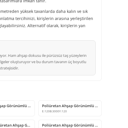
 tasarımlara imkan tanır.
 3 metreden yüksek tavanlarda daha kalın ve sık
latma tercihinizi, kirişlerin arasına yerleştirilen
yabilirsiniz. Alternatif olarak, kirişlerin yan
lıyor. Ham ahşap dokusu ile pürüzsüz taş yüzeylerin
n gölgeler oluşturuyor ve bu durum tavanın üç boyutlu
ratejisidir.
Poliüretan Ahşap Görünümlü Dekoratif Kiriş Modelleri
Poliüretan Ahşap Görünümlü Dekoratif Kiriş
E:
120
B:
3000
Y:
120
Dekoratif Poliüretan Ahşap Görünümlü Kiriş ve Kütük Modeli
Poliüretan Ahşap Görünümlü Dekoratif Tavan Kirişi