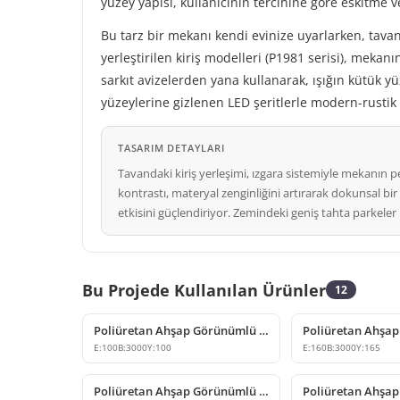
yüzey yapısı, kullanıcının tercihine göre eskitme 
Bu tarz bir mekanı kendi evinize uyarlarken, tavan
yerleştirilen kiriş modelleri (P1981 serisi), mekan
sarkıt avizelerden yana kullanarak, ışığın kütük yü
yüzeylerine gizlenen LED şeritlerle modern-rust
TASARIM DETAYLARI
Tavandaki kiriş yerleşimi, ızgara sistemiyle mekanın
kontrastı, materyal zenginliğini artırarak dokunsal bir
etkisini güçlendiriyor. Zemindeki geniş tahta parkeler il
Bu Projede Kullanılan Ürünler
12
Poliüretan Ahşap Görünümlü Kiriş ve Kütük Modelleri
E:
100
B:
3000
Y:
100
E:
160
B:
3000
Y:
165
Poliüretan Ahşap Görünümlü Kiriş ve Mertek Modelleri