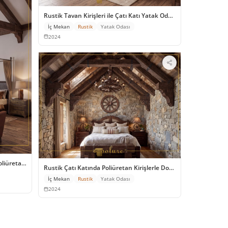
Rustik Tavan Kirişleri ile Çatı Katı Yatak Odası Dekorasyonu
İç Mekan
Rustik
Yatak Odası
2024
iüretan Kütük Kiriş Estetiği
Rustik Çatı Katında Poliüretan Kirişlerle Doğal Yaşam Alanı
İç Mekan
Rustik
Yatak Odası
2024