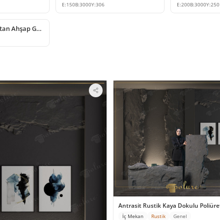
E:
150
B:
3000
Y:
306
E:
200
B:
3000
Y:
250
Dekoratif Poliüretan Ahşap Görünümlü Kiriş ve Kütük Modeli
Antrasit Rustik Kaya Dokulu Poliür
İç Mekan
Rustik
Genel