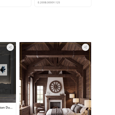
E:
200
B:
3000
Y:
125
etan Duvar Paneli Uygulaması