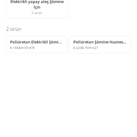
Elektrikli yapay ateş Şömine
İçin
2
ürün
2
ürün
Poliüretan Elektrikli Şömine Haznesi ve Dekoratif Kasa Modeli
Poliüretan Şömine Haznesi Elektrikli Yapay Ateş Ünitesi
E:
145
B:
810
Y:
870
E:
220
B:
750
Y:
627