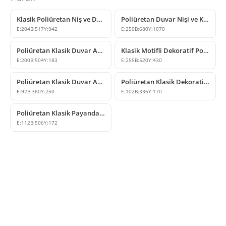
Klasik Poliüretan Niş ve Duvar Dekoru Modeli
Poliüretan Duvar Nişi ve Klasik Aplik Modeli P09
E:
204
B:
517
Y:
942
E:
250
B:
680
Y:
1070
Poliüretan Klasik Duvar Apliği ve Süsleme Modelleri
Klasik Motifli Dekoratif Poliüretan Payanda Konsol
E:
200
B:
504
Y:
183
E:
255
B:
520
Y:
430
Poliüretan Klasik Duvar Apliği ve Dekoratif Konsol Modeli
Poliüretan Klasik Dekoratif Konsol ve Payanda Modeli
E:
92
B:
360
Y:
250
E:
102
B:
336
Y:
170
Poliüretan Klasik Payanda Konsol Modeli
E:
112
B:
506
Y:
172