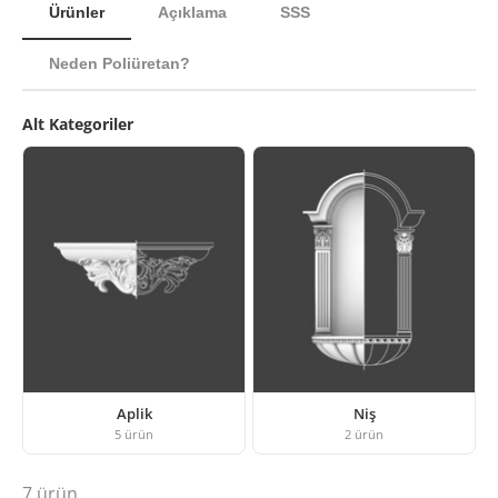
Ürünler
Açıklama
SSS
Neden Poliüretan?
Alt Kategoriler
Aplik
Niş
5
ürün
2
ürün
7
ürün