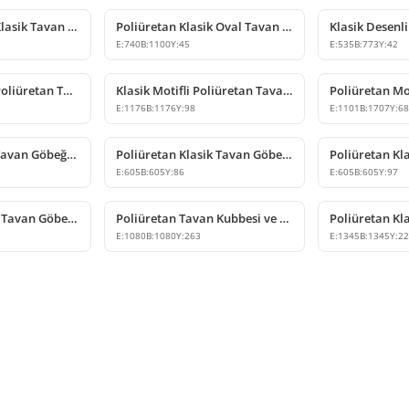
Poliüretan Oval Klasik Tavan Göbeği ve Avize Dekoru
Poliüretan Klasik Oval Tavan Göbeği Modeli
E:
740
B:
1100
Y:
45
E:
535
B:
773
Y:
42
80 cm Klasik Stil Poliüretan Tavan Göbeği Modelleri
Klasik Motifli Poliüretan Tavan Göbeği
E:
1176
B:
1176
Y:
98
E:
1101
B:
1707
Y:
6
Poliüretan Oval Tavan Göbeği ve Dekoratif Kubbe Modeli
Poliüretan Klasik Tavan Göbeği Modeli
E:
605
B:
605
Y:
86
E:
605
B:
605
Y:
97
Poliüretan Klasik Tavan Göbeği ve Kubbe Tasarımı
Poliüretan Tavan Kubbesi ve Dekoratif Klasik Göbek Modeli
E:
1080
B:
1080
Y:
263
E:
1345
B:
1345
Y:
2