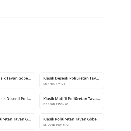
Poliüretan Klasik Tavan Göbeği Modelleri
Klasik Desenli Poliüretan Tavan Göbeği ve Avize Rozeti
E:
647
B:
647
Y:
71
Büyük Boy Klasik Desenli Poliüretan Tavan Göbeği Modeli
Klasik Motifli Poliüretan Tavan Göbeği ve Dekorasyon Ürünü
5
E:
1356
B:
1356
Y:
61
Dekoratif Poliüretan Tavan Göbeği Klasik Motifli Model
Klasik Poliüretan Tavan Göbeği Modeli
E:
1004
B:
1004
Y:
73