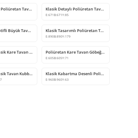
Klasik Desenli Poliüretan Tavan Göbeği Tasarımları
Klasik Detaylı Poliüretan Tavan Göbeği ve Avize Rozeti
E:
671
B:
671
Y:
85
Poliüretan Motifli Büyük Tavan Göbeği Modelleri | Polure
Klasik Tasarımlı Poliüretan Tavan Göbeği ve Kubbe Modeli
8
E:
890
B:
890
Y:
179
Poliüretan Klasik Kare Tavan Göbeği Tasarımı
Poliüretan Kare Tavan Göbeği ve Panel Modeli
E:
605
B:
605
Y:
71
Poliüretan Klasik Tavan Kubbesi ve Tavan Göbeği Modeli
Klasik Kabartma Desenli Poliüretan Tavan Göbeği Modeli
27
E:
960
B:
960
Y:
63