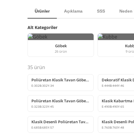
Ürünler
Açıklama
SSS
Neden 
Alt Kategoriler
Göbek
Kub
26
ürün
9
ür
35
ürün
Poliüretan Klasik Tavan Göbeği Modelleri
E:
302
B:
302
Y:
34
E:
444
B:
444
Y:
46
Poliüretan Klasik Tavan Göbeği Modeli
E:
323
B:
323
Y:
45
E:
490
B:
490
Y:
65
Klasik Desenli Poliüretan Tavan Göbeği Modeli
E:
685
B:
685
Y:
57
E:
760
B:
760
Y:
48