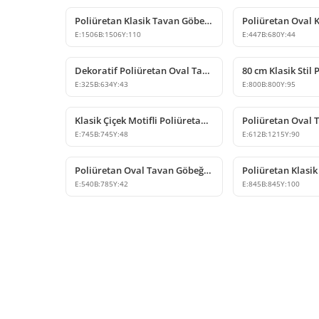
Poliüretan Klasik Tavan Göbeği Modeli
E:
1506
B:
1506
Y:
110
E:
447
B:
680
Y:
44
Dekoratif Poliüretan Oval Tavan Göbeği Modelleri
E:
325
B:
634
Y:
43
E:
800
B:
800
Y:
95
Klasik Çiçek Motifli Poliüretan Tavan Göbeği Modeli
E:
745
B:
745
Y:
48
E:
612
B:
1215
Y:
90
Poliüretan Oval Tavan Göbeği Modelleri
E:
540
B:
785
Y:
42
E:
845
B:
845
Y:
100