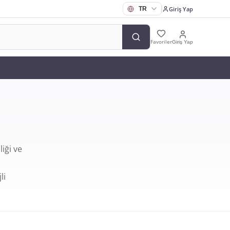
Giriş Yap
Favoriler
Giriş Yap
iği ve
li