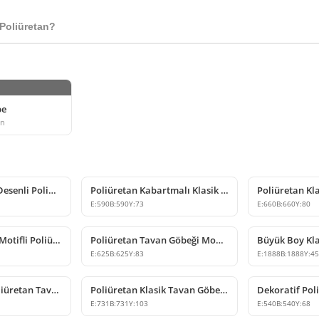
Poliüretan?
be
ün
Dekoratif Klasik Desenli Poliüretan Tavan Göbeği
Poliüretan Kabartmalı Klasik Tavan Göbeği Tasarımı
E:
590
B:
590
Y:
73
E:
660
B:
660
Y:
80
Klasik Kabartma Motifli Poliüretan Tavan Göbeği Tasarımı
Poliüretan Tavan Göbeği Modelleri ve Dekoratif Tasarımlar
E:
625
B:
625
Y:
83
E:
1888
B:
1888
Y:
4
Klasik Desenli Poliüretan Tavan Göbeği Dekorasyonu
Poliüretan Klasik Tavan Göbeği Tasarımı
E:
731
B:
731
Y:
103
E:
540
B:
540
Y:
68