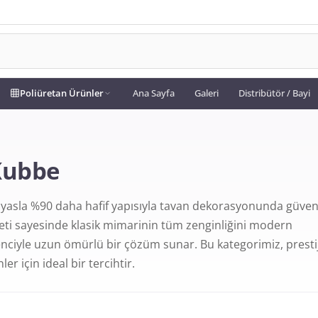
Poliüretan Ürünler
Ana Sayfa
Galeri
Distribütör / Bayi
Kubbe
ıyasla %90 daha hafif yapısıyla tavan dekorasyonunda güvenl
liyeti sayesinde klasik mimarinin tüm zenginliğini modern
enciyle uzun ömürlü bir çözüm sunar. Bu kategorimiz, prestij
r için ideal bir tercihtir.