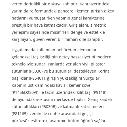
veren derinlikli bir dokuya sahiptir. Kapı üzerindeki
yarım daire formundaki pencereli kemer, girişin dikey
hatlarını yumuşatırken yapının genel karakterine
prestijli bir hava katmaktadır. Giriş alanı, simetrik
yerleşimi sayesinde misafirleri denge ve estetikle
karşılayan, güven veren bir mimari dile sahiptir.
Uygulamada kullanılan poliüretan elemanlar,
geleneksel taş işçiliğinin detay hassasiyetini modern
teknolojiyle sunar. Yanlarda yer alan yivli pilaster
sütunlar (P5030) ve bu sütunları destekleyen Korint
başlıklar (P85401), girişin yüksekliğini vurgular.
Kapının üst kısmındaki kavisli kemer söve
(P1456D230VI) ile tacın üzerindeki kilit taşı (P9118)
detayı, odak noktasını merkezde toplar. Geniş kaideli
sütun altlıkları (P5030B) ve katmanlı kat silmeleri
(P81165), zemin ile cephe arasındaki geçişi
pürüzsüzleştirerek tasarımın bütünlüğünü sağlar.