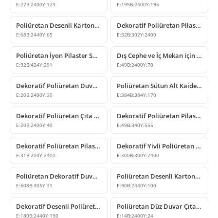
E:
27
B:
2400
Y:
123
E:
195
B:
2400
Y:
195
Poliüretan Desenli Kartonpiyer Modelleri
Dekoratif Poliüretan Pilaster Sütun Panel Tasarımı
E:
68
B:
2440
Y:
65
E:
32
B:
302
Y:
2400
Poliüretan İyon Pilaster Sütun Başlığı Modeli
Dış Cephe ve İç Mekan için Poliüretan Söve Modeli
E:
92
B:
424
Y:
291
E:
49
B:
2400
Y:
70
Dekoratif Poliüretan Duvar Çıtası Modelleri P85403
Poliüretan Sütun Alt Kaidesi ve Dekoratif Ayak Modeli
E:
20
B:
2400
Y:
30
E:
384
B:
384
Y:
170
Dekoratif Poliüretan Çıta ve Duvar Profili Modeli
Dekoratif Poliüretan Pilaster Sütun Alt Kaidesi Modelleri
E:
20
B:
2400
Y:
40
E:
49
B:
340
Y:
555
Dekoratif Poliüretan Pilaster Duvar Sütunu Modelleri
Dekoratif Yivli Poliüretan Sütun Gövdesi Modelleri
E:
31
B:
200
Y:
2400
E:
300
B:
300
Y:
2400
Poliüretan Dekoratif Duvar Köşe Süsleme Modelleri
Poliüretan Desenli Kartonpiyer Modeli
E:
608
B:
405
Y:
31
E:
90
B:
2440
Y:
100
Dekoratif Desenli Poliüretan Kartonpiyer Modeli
Poliüretan Düz Duvar Çıtası ve Dekoratif Kenar Profili
E:
180
B:
2440
Y:
190
E:
14
B:
2400
Y:
24