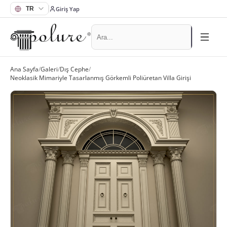
Giriş Yap
Ana Sayfa
/
Galeri
/
Dış Cephe
/
Neoklasik Mimariyle Tasarlanmış Görkemli Poliüretan Villa Girişi