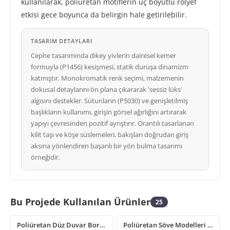
kullanılarak, poliüretan motiflerin üç boyutlu rölyef
etkisi gece boyunca da belirgin hale getirilebilir.
TASARIM DETAYLARI
Cephe tasarımında dikey yivlerin dairesel kemer
formuyla (P1456) kesişmesi, statik duruşa dinamizm
katmıştır. Monokromatik renk seçimi, malzemenin
dokusal detaylarını ön plana çıkararak 'sessiz lüks'
algısını destekler. Sütunların (P5030) ve genişletilmiş
başlıkların kullanımı, girişin görsel ağırlığını artırarak
yapıyı çevresinden pozitif ayrıştırır. Orantılı tasarlanan
kilit taşı ve köşe süslemeleri, bakışları doğrudan giriş
aksına yönlendiren başarılı bir yön bulma tasarımı
örneğidir.
Bu Projede Kullanılan Ürünler
25
Poliüretan Düz Duvar Bordürü ve Silme Modeli
Poliüretan Söve Modelleri ve Dekoratif Pencere Kenarı P1459