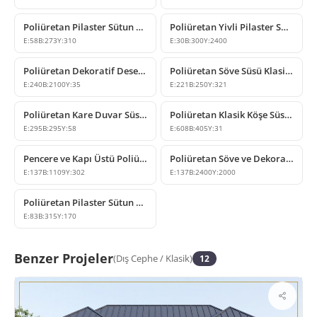
Poliüretan Pilaster Sütun Başlığı Modelleri
Poliüretan Yivli Pilaster Sütun Modeli P5030
E:
58
B:
273
Y:
310
E:
30
B:
300
Y:
2400
Poliüretan Dekoratif Desenli Dekupe Duvar Paneli
Poliüretan Söve Süsü Klasik Dekoratif Payanda Modeli
E:
240
B:
2100
Y:
35
E:
221
B:
250
Y:
321
Poliüretan Kare Duvar Süsleme ve Dekoratif Motif Modeli
Poliüretan Klasik Köşe Süsleme Modeli P8090SR
E:
295
B:
295
Y:
58
E:
608
B:
405
Y:
31
Pencere ve Kapı Üstü Poliüretan Yuvarlak Kavis Kemer
Poliüretan Söve ve Dekoratif Cephe Profili Modelleri
E:
137
B:
1109
Y:
302
E:
137
B:
2400
Y:
2000
Poliüretan Pilaster Sütun Başlığı Modeli
E:
83
B:
315
Y:
170
Benzer Projeler
(
Dış Cephe
/
Klasik
)
12