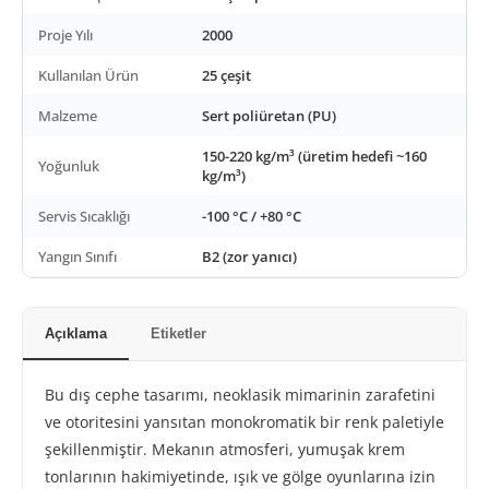
Proje Yılı
2000
Kullanılan Ürün
25 çeşit
Malzeme
Sert poliüretan (PU)
150-220 kg/m³ (üretim hedefi ~160
Yoğunluk
kg/m³)
Servis Sıcaklığı
-100 °C / +80 °C
Yangın Sınıfı
B2 (zor yanıcı)
Açıklama
Etiketler
Bu dış cephe tasarımı, neoklasik mimarinin zarafetini
ve otoritesini yansıtan monokromatik bir renk paletiyle
şekillenmiştir. Mekanın atmosferi, yumuşak krem
tonlarının hakimiyetinde, ışık ve gölge oyunlarına izin