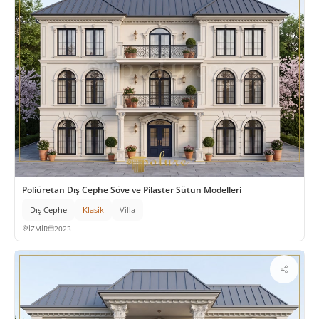
Poliüretan Dış Cephe Söve ve Pilaster Sütun Modelleri
Dış Cephe
Klasik
Villa
İZMİR
2023