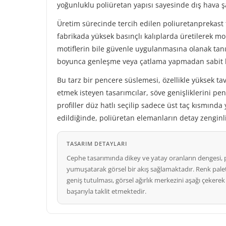
yoğunluklu poliüretan yapısı sayesinde dış hava şa
Üretim sürecinde tercih edilen poliuretanprekast 
fabrikada yüksek basınçlı kalıplarda üretilerek mo
motiflerin bile güvenle uygulanmasına olanak tan
boyunca genleşme veya çatlama yapmadan sabit k
Bu tarz bir pencere süslemesi, özellikle yüksek tav
etmek isteyen tasarımcılar, söve genişliklerini pen
profiller düz hatlı seçilip sadece üst taç kısmında
edildiğinde, poliüretan elemanların detay zenginli
TASARIM DETAYLARI
Cephe tasarımında dikey ve yatay oranların dengesi, pe
yumuşatarak görsel bir akış sağlamaktadır. Renk pale
geniş tutulması, görsel ağırlık merkezini aşağı çekere
başarıyla taklit etmektedir.