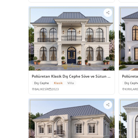
Poliüretan Klasik Dış Cephe Söve ve Sütun Kaplama Modelle
Poliüret
Dış Cephe
Klasik
Villa
Dış Ceph
BALIKESİR
2023
KIRKLARE