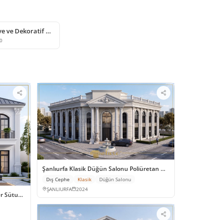
Poliüretan Söve ve Dekoratif Cephe Profili Modelleri
0
Şanlıurfa Klasik Düğün Salonu Poliüretan Dış Cephe Tasarımı
Dış Cephe
Klasik
Düğün Salonu
ŞANLIURFA
2024
er Sütun Modelleri