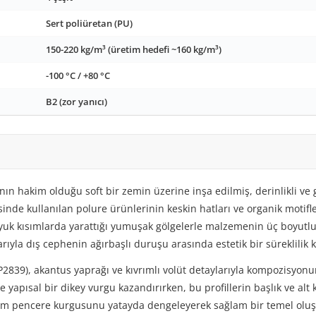
Sert poliüretan (PU)
150-220 kg/m³ (üretim hedefi ~160 kg/m³)
-100 °C / +80 °C
B2 (zor yanıcı)
nın hakim olduğu soft bir zemin üzerine inşa edilmiş, derinlikli ve 
nde kullanılan polure ürünlerinin keskin hatları ve organik motifle
 oyuk kısımlarda yarattığı yumuşak gölgelerle malzemenin üç boyut
arıyla dış cephenin ağırbaşlı duruşu arasında estetik bir süreklilik
2839), akantus yaprağı ve kıvrımlı volüt detaylarıyla kompozisyon
 yapısal bir dikey vurgu kazandırırken, bu profillerin başlık ve alt 
 tüm pencere kurgusunu yatayda dengeleyerek sağlam bir temel oluş