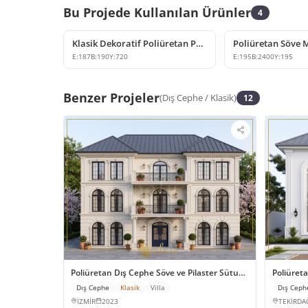
Bu Projede Kullanılan Ürünler
4
Klasik Dekoratif Poliüretan Payanda Modeli
E:
187
B:
190
Y:
720
E:
195
B:
2400
Y:
195
Benzer Projeler
(
Dış Cephe
/
Klasik
)
12
Poliüretan Dış Cephe Söve ve Pilaster Sütun Modelleri
Poliüret
Dış Cephe
Klasik
Villa
Dış Ceph
İZMİR
2023
TEKİRDA