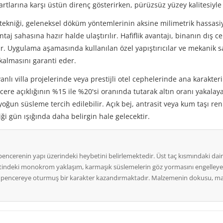
rtlarına karşı üstün direnç gösterirken, pürüzsüz yüzey kalitesiyle 
tekniği, geleneksel döküm yöntemlerinin aksine milimetrik hassasiye
ntaj sahasına hazır halde ulaştırılır. Hafiflik avantajı, binanın dı
ır. Uygulama aşamasında kullanılan özel yapıştırıcılar ve mekanik
almasını garanti eder.
anlı villa projelerinde veya prestijli otel cephelerinde ana karakte
cere açıklığının %15 ile %20'si oranında tutarak altın oranı yakalay
 yoğun süsleme tercih edilebilir. Açık bej, antrasit veya kum taşı r
ği gün ışığında daha belirgin hale gelecektir.
ncerenin yapı üzerindeki heybetini belirlemektedir. Üst taç kısmındaki daires
tindeki monokrom yaklaşım, karmaşık süslemelerin göz yormasını engelleyerek 
k pencereye oturmuş bir karakter kazandırmaktadır. Malzemenin dokusu, mat yü