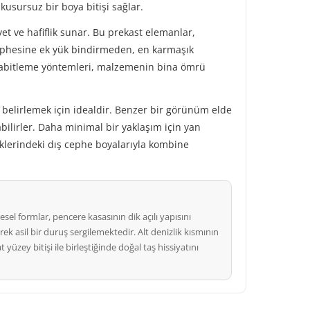
kusursuz bir boya bitişi sağlar.
t ve hafiflik sunar. Bu prekast elemanlar,
ş cephesine ek yük bindirmeden, en karmaşık
 sabitleme yöntemleri, malzemenin bina ömrü
ri belirlemek için idealdir. Benzer bir görünüm elde
abilirler. Daha minimal bir yaklaşım için yan
enklerindeki dış cephe boyalarıyla kombine
el formlar, pencere kasasının dik açılı yapısını
asil bir duruş sergilemektedir. Alt denizlik kısmının
zey bitişi ile birleştiğinde doğal taş hissiyatını