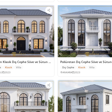
ri
an Klasik Dış Cephe Söve ve Sütun Modelleri
Poliüretan Dış Cephe Söve ve Sütun
e
Klasik
Villa
Dış Cephe
Klasik
Villa
Lİ
2023
ANKARA
2023