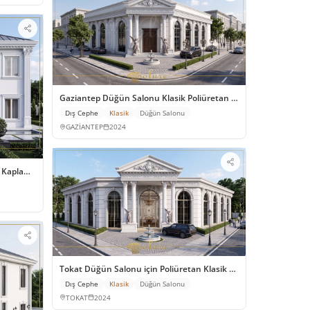
Gaziantep Düğün Salonu Klasik Poliüretan Dış Cephe Dekor
Dış Cephe
Klasik
Düğün Salonu
GAZİANTEP
2024
 Kaplama Modelleri
Tokat Düğün Salonu için Poliüretan Klasik Cephe Tasarımı
Dış Cephe
Klasik
Düğün Salonu
TOKAT
2024