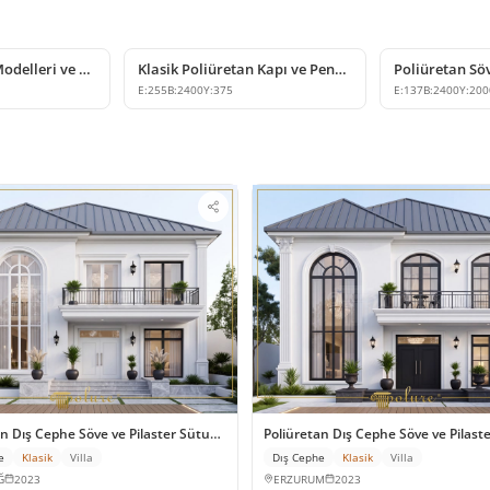
Poliüretan Söve Modelleri ve Dekoratif Pencere Kenarı P1459
Klasik Poliüretan Kapı ve Pencere Üstü Taç Modeli
E:
255
B:
2400
Y:
375
E:
137
B:
2400
Y:
200
an Dış Cephe Söve ve Pilaster Sütun Uygulamaları
Poliüretan Dış Cephe Söve ve Pilast
e
Klasik
Villa
Dış Cephe
Klasik
Villa
Ğ
2023
ERZURUM
2023