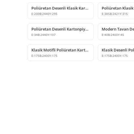
Poliüretan Desenli Klasik Kartonpiyer Modeli
E:
200
B:
2440
Y:
295
E:
385
B:
2421
Y:
315
Poliüretan Desenli Kartonpiyer Tavan Dekoru Modeli
E:
34
B:
2440
Y:
107
E:
40
B:
2400
Y:
45
Klasik Motifli Poliüretan Kartonpiyer Modeli
E:
175
B:
2400
Y:
175
E:
175
B:
2400
Y:
175