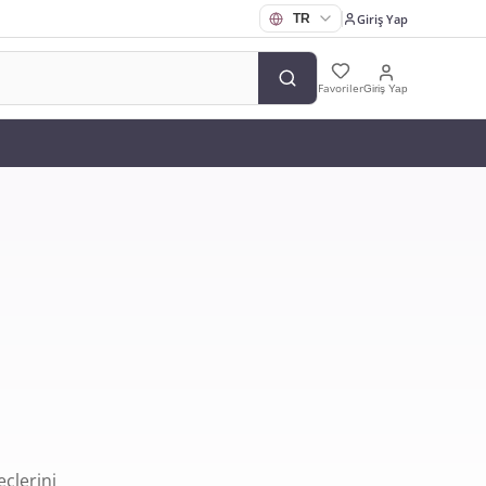
Giriş Yap
Favoriler
Giriş Yap
çlerini