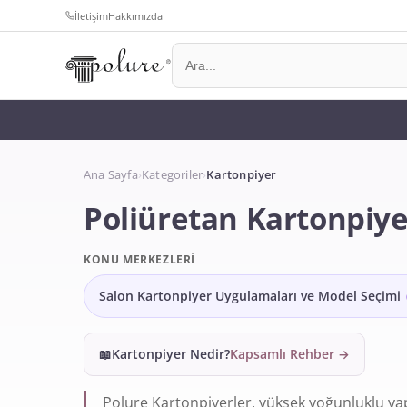
İletişim
Hakkımızda
Ana Sayfa
›
Kategoriler
›
Kartonpiyer
Poliüretan Kartonpiyer
KONU MERKEZLERI
Salon Kartonpiyer Uygulamaları ve Model Seçimi
📖
Kartonpiyer Nedir?
Kapsamlı Rehber
→
Polure Kartonpiyerler, yüksek yoğunluklu yap