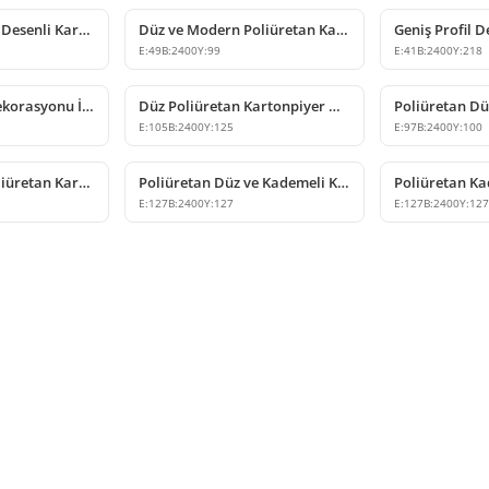
Poliüretan Klasik Desenli Kartonpiyer Tavan Profili
Düz ve Modern Poliüretan Kartonpiyer Modeli
E:
49
B:
2400
Y:
99
E:
41
B:
2400
Y:
218
Modern Tavan Dekorasyonu İçin Poliüretan Düz Kartonpiyer
Düz Poliüretan Kartonpiyer Modeli P83076
E:
105
B:
2400
Y:
125
E:
97
B:
2400
Y:
100
Klasik Desenli Poliüretan Kartonpiyer Modelleri
Poliüretan Düz ve Kademeli Kartonpiyer Modelleri
E:
127
B:
2400
Y:
127
E:
127
B:
2400
Y:
12