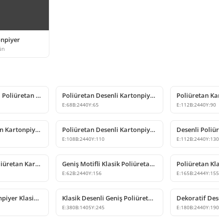
npiyer
ün
Dekoratif Desenli Poliüretan Kartonpiyer Tavan Profili
Poliüretan Desenli Kartonpiyer Modelleri
E:
68
B:
2440
Y:
65
E:
112
B:
2440
Y:
90
Desenli Poliüretan Kartonpiyer Tavan Çıtası Modeli
Poliüretan Desenli Kartonpiyer Modelleri
E:
108
B:
2440
Y:
110
E:
112
B:
2440
Y:
13
Klasik Desenli Poliüretan Kartonpiyer Tavan Dekoru
Geniş Motifli Klasik Poliüretan Kartonpiyer Tasarımı
E:
62
B:
2440
Y:
156
E:
165
B:
2444
Y:
15
Poliüretan Kartonpiyer Klasik Tavan Profili
Klasik Desenli Geniş Poliüretan Kartonpiyer Modeli
E:
380
B:
1405
Y:
245
E:
180
B:
2440
Y:
19