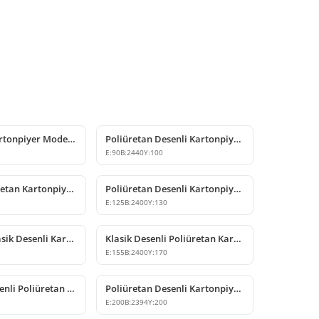
Poliüretan Kartonpiyer Modelleri P81071
Poliüretan Desenli Kartonpiyer Modeli
E:
90
B:
2440
Y:
100
Desenli Poliüretan Kartonpiyer Modelleri
Poliüretan Desenli Kartonpiyer Modelleri
0
E:
125
B:
2400
Y:
130
Poliüretan Klasik Desenli Kartonpiyer Tavan Profili
Klasik Desenli Poliüretan Kartonpiyer Tavan Profili
5
E:
155
B:
2400
Y:
170
Dekoratif Desenli Poliüretan Kartonpiyer Modeli
Poliüretan Desenli Kartonpiyer Modelleri
0
E:
200
B:
2394
Y:
200