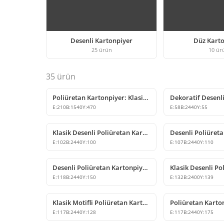
Desenli Kartonpiyer
Düz Karto
25
ürün
10
ür
35
ürün
Poliüretan Kartonpiyer: Klasik Tavan Kornişi ve Dekoratif Profil
E:
210
B:
1540
Y:
470
E:
58
B:
2440
Y:
55
Klasik Desenli Poliüretan Kartonpiyer Modelleri
E:
102
B:
2440
Y:
100
E:
107
B:
2440
Y:
110
Desenli Poliüretan Kartonpiyer Tavan Profil Çeşitleri
E:
118
B:
2440
Y:
150
E:
132
B:
2400
Y:
139
Klasik Motifli Poliüretan Kartonpiyer Tavan Dekoru
E:
117
B:
2440
Y:
128
E:
117
B:
2440
Y:
175