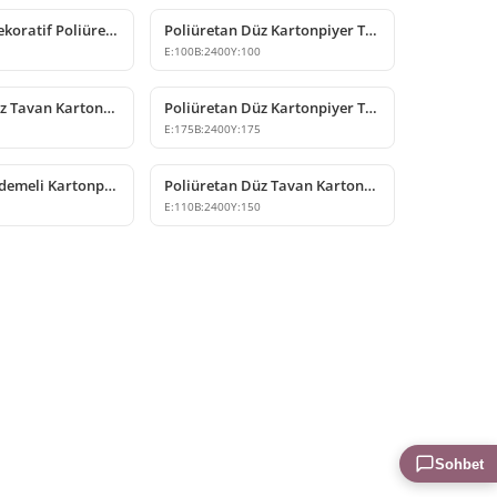
Geniş Profil Dekoratif Poliüretan Düz Kartonpiyer Tasarımı
Poliüretan Düz Kartonpiyer Tavan Kornişi Modeli
E:
100
B:
2400
Y:
100
Poliüretan Düz Tavan Kartonpiyer Modelleri ve Çeşitleri
Poliüretan Düz Kartonpiyer Tavan Köşe Profili
E:
175
B:
2400
Y:
175
Poliüretan Kademeli Kartonpiyer Tavan Çıtası Modeli
Poliüretan Düz Tavan Kartonpiyer Profili
7
E:
110
B:
2400
Y:
150
Sohbet