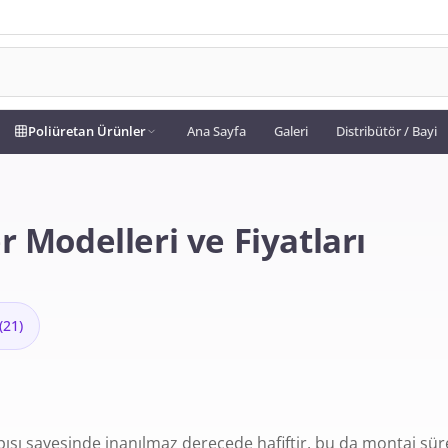
Poliüretan Ürünler
Ana Sayfa
Galeri
Distribütör / Bayi
 Modelleri ve Fiyatları
(
21
)
ısı sayesinde inanılmaz derecede hafiftir, bu da montaj süre