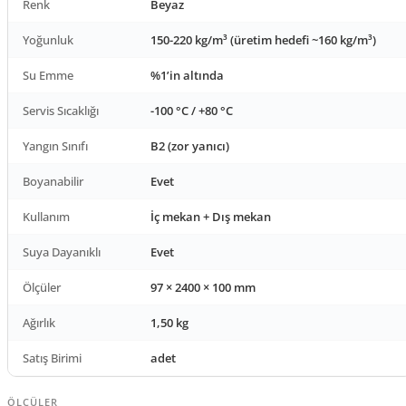
Renk
Beyaz
Yoğunluk
150-220 kg/m³ (üretim hedefi ~160 kg/m³)
Su Emme
%1’in altında
Servis Sıcaklığı
-100 °C / +80 °C
Yangın Sınıfı
B2 (zor yanıcı)
Boyanabilir
Evet
Kullanım
İç mekan + Dış mekan
Suya Dayanıklı
Evet
Ölçüler
97 × 2400 × 100 mm
Ağırlık
1,50 kg
Satış Birimi
adet
ÖLÇÜLER