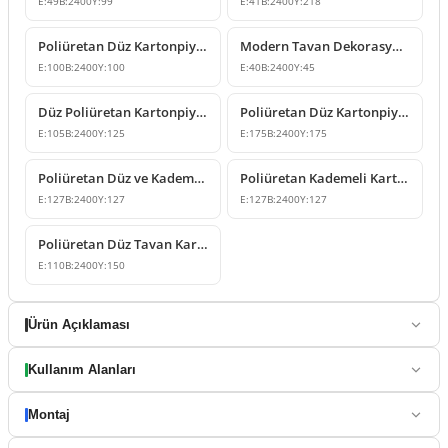
E:
49
B:
2400
Y:
99
E:
41
B:
2400
Y:
218
Poliüretan Düz Kartonpiyer Tavan Kornişi Modeli
Modern Tavan Dekorasyonu İçin Poliüretan Düz Kartonpiyer
E:
100
B:
2400
Y:
100
E:
40
B:
2400
Y:
45
Düz Poliüretan Kartonpiyer Modeli P83076
Poliüretan Düz Kartonpiyer Tavan Köşe Profili
E:
105
B:
2400
Y:
125
E:
175
B:
2400
Y:
175
Poliüretan Düz ve Kademeli Kartonpiyer Modelleri
Poliüretan Kademeli Kartonpiyer Tavan Çıtası Modeli
E:
127
B:
2400
Y:
127
E:
127
B:
2400
Y:
127
Poliüretan Düz Tavan Kartonpiyer Profili
E:
110
B:
2400
Y:
150
Ürün Açıklaması
Kullanım Alanları
Montaj