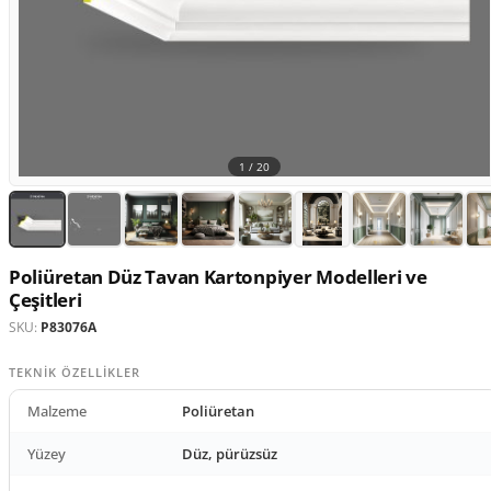
1 /
20
Poliüretan Düz Tavan Kartonpiyer Modelleri ve
Çeşitleri
SKU:
P83076A
TEKNIK ÖZELLIKLER
Malzeme
Poliüretan
Yüzey
Düz, pürüzsüz