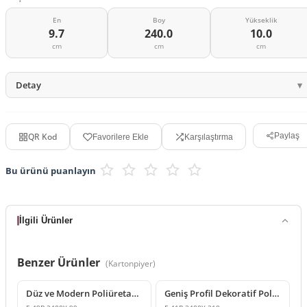
En
Boy
Yükseklik
9.7
240.0
10.0
cm
cm
cm
Detay
QR Kod
Paylaş
Favorilere Ekle
Karşılaştırma
Bu ürünü puanlayın
İlgili Ürünler
Benzer Ürünler
(
Kartonpiyer
)
Düz ve Modern Poliüretan Kartonpiyer Modeli
Geniş Profil Dekoratif Poliüretan Düz Kartonpiyer Tasarımı