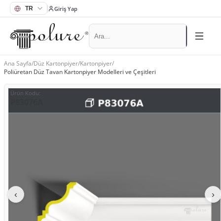
Giriş Yap
Ana Sayfa
/
Düz Kartonpiyer
/
Kartonpiyer
/
Poliüretan Düz Tavan Kartonpiyer Modelleri ve Çeşitleri
Ürün Kodu
:
P83076A
‹
›