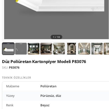
1 /
18
Düz Poliüretan Kartonpiyer Modeli P83076
SKU:
P83076
TEKNIK ÖZELLIKLER
Malzeme
Poliüretan
Yüzey
Pürüzsüz, düz
Renk
Beyaz