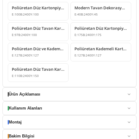
Poliüretan Düz Kartonpiyer Tavan Kornişi Modeli
Modern Tavan Dekorasyonu İçin Poliüretan Düz Kartonpiyer
E:
100
B:
2400
Y:
100
E:
40
B:
2400
Y:
45
Poliüretan Düz Tavan Kartonpiyer Modelleri ve Çeşitleri
Poliüretan Düz Kartonpiyer Tavan Köşe Profili
E:
97
B:
2400
Y:
100
E:
175
B:
2400
Y:
175
Poliüretan Düz ve Kademeli Kartonpiyer Modelleri
Poliüretan Kademeli Kartonpiyer Tavan Çıtası Modeli
E:
127
B:
2400
Y:
127
E:
127
B:
2400
Y:
127
Poliüretan Düz Tavan Kartonpiyer Profili
E:
110
B:
2400
Y:
150
Ürün Açıklaması
Kullanım Alanları
Montaj
Bakim Bilgisi