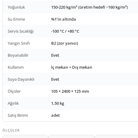
Yoğunluk
150-220 kg/m³ (üretim hedefi ~160 kg/m³)
Su Emme
%1’in altında
Servis Sıcaklığı
-100 °C / +80 °C
Yangın Sınıfı
B2 (zor yanıcı)
Boyanabilir
Evet
Kullanım
İç mekan + Dış mekan
Suya Dayanıklı
Evet
Ölçüler
105 × 2400 × 125 mm
Ağırlık
1,50 kg
Satış Birimi
adet
ÖLÇÜLER