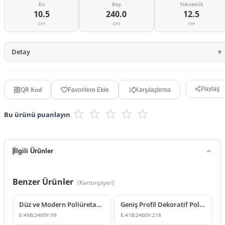
En
Boy
Yükseklik
10.5
240.0
12.5
cm
cm
cm
Detay
QR Kod
Paylaş
Favorilere Ekle
Karşılaştırma
Bu ürünü puanlayın
İlgili Ürünler
Benzer Ürünler
(
Kartonpiyer
)
Düz ve Modern Poliüretan Kartonpiyer Modeli
Geniş Profil Dekoratif Poliüretan Düz Kartonpiyer Tasarımı
E:
49
B:
2400
Y:
99
E:
41
B:
2400
Y:
218