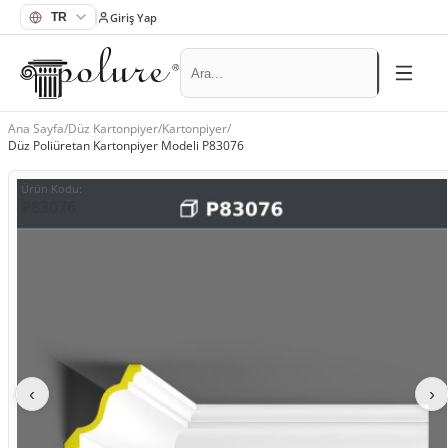
Giriş Yap
Ana Sayfa
/
Düz Kartonpiyer
/
Kartonpiyer
/
Düz Poliüretan Kartonpiyer Modeli P83076
Ürün Kodu
:
P83076
‹
›