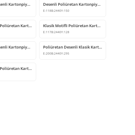
Poliüretan Desenli Kartonpiyer Modelleri
Desenli Poliüretan Kartonpiyer Tavan Profil Çeşitleri
E:
118
B:
2440
Y:
150
Klasik Desenli Poliüretan Kartonpiyer Tavan Profili
Klasik Motifli Poliüretan Kartonpiyer Tavan Dekoru
E:
117
B:
2440
Y:
128
Poliüretan Desenli Kartonpiyer Modelleri
Poliüretan Desenli Klasik Kartonpiyer Modeli
E:
200
B:
2440
Y:
295
Klasik Desenli Poliüretan Kartonpiyer Modelleri