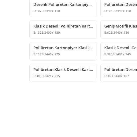
Desenli Poliüretan Kartonpiyer Tavan Çıtası Modeli
E:
107
B:
2440
Y:
110
E:
108
B:
2440
Y:
110
Klasik Desenli Poliüretan Kartonpiyer Tavan Dekoru
E:
132
B:
2400
Y:
139
E:
62
B:
2440
Y:
156
Poliüretan Kartonpiyer Klasik Tavan Profili
E:
117
B:
2440
Y:
175
E:
380
B:
1405
Y:
245
Poliüretan Klasik Desenli Kartonpiyer Tavan Profili
E:
385
B:
2421
Y:
315
E:
34
B:
2440
Y:
107