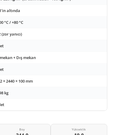
’in altında
00 °C / +80 °C
 (zor yanıcı)
et
 mekan + Dış mekan
et
2 × 2440 × 100 mm
98 kg
et
Boy
Yükseklik