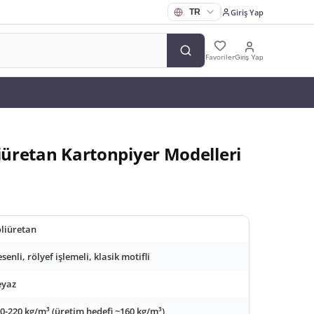
Giriş Yap
Favoriler
Giriş Yap
liüretan Kartonpiyer Modelleri
liüretan
senli, rölyef işlemeli, klasik motifli
eyaz
0-220 kg/m³ (üretim hedefi ~160 kg/m³)