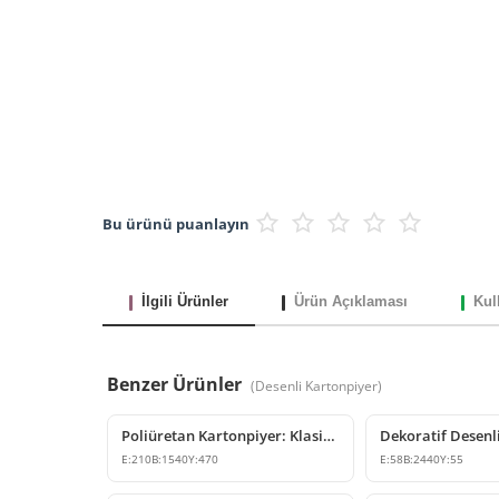
Bu ürünü puanlayın
İlgili Ürünler
Ürün Açıklaması
Kul
Benzer Ürünler
(
Desenli Kartonpiyer
)
Poliüretan Kartonpiyer: Klasik Tavan Kornişi ve Dekoratif Profil
E:
210
B:
1540
Y:
470
E:
58
B:
2440
Y:
55