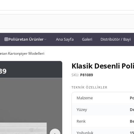
Poliüretan Ürünler
Ana Sayfa
Galeri
Distribütör / Bayi
retan Kartonpiyer Modelleri
Klasik Desenli Po
SKU:
P81089
TEKNIK ÖZELLIKLER
Malzeme
Po
Yüzey
De
Renk
B
Yoğunluk
15
›