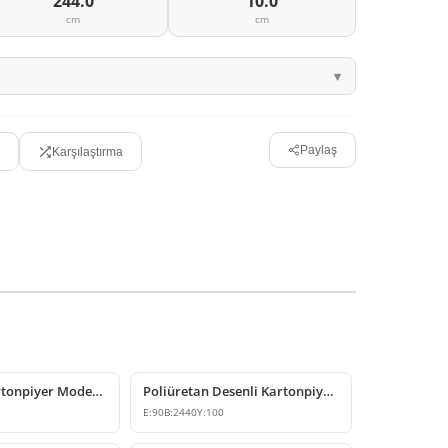
244.0
10.0
cm
cm
Paylaş
Karşılaştırma
Poliüretan Kartonpiyer Modelleri P81071
Poliüretan Desenli Kartonpiyer Modeli
E:
90
B:
2440
Y:
100