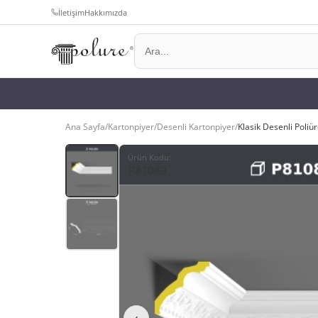
İletişim
Hakkımızda
Ana Sayfa
/
Kartonpiyer
/
Desenli Kartonpiyer
/
Klasik Desenli Poliü
Ürün Kodu
:
P81089
‹