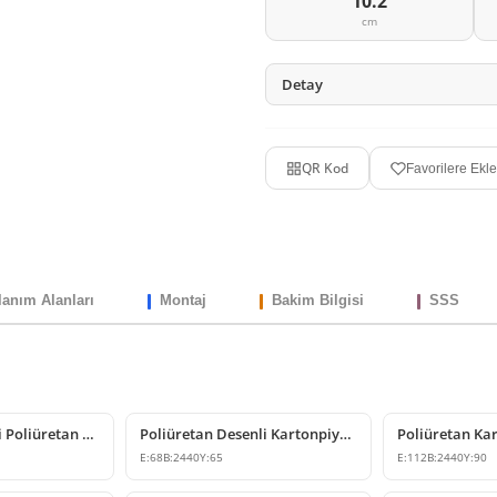
10.2
cm
Detay
QR Kod
Favorilere Ekle
lanım Alanları
Montaj
Bakim Bilgisi
SSS
Dekoratif Desenli Poliüretan Kartonpiyer Tavan Profili
Poliüretan Desenli Kartonpiyer Modelleri
E:
68
B:
2440
Y:
65
E:
112
B:
2440
Y:
90