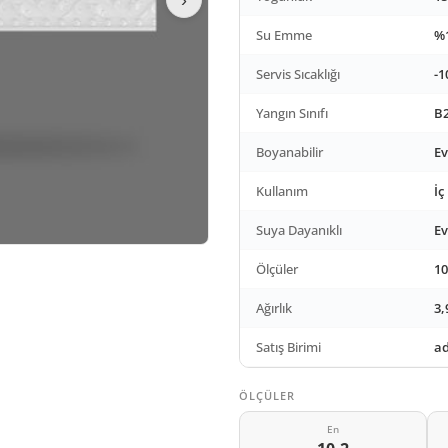
Su Emme
%1
Servis Sıcaklığı
-1
Yangın Sınıfı
B2
Boyanabilir
Ev
Kullanım
İç
Suya Dayanıklı
Ev
Ölçüler
10
Ağırlık
3,
Satış Birimi
ad
ÖLÇÜLER
En