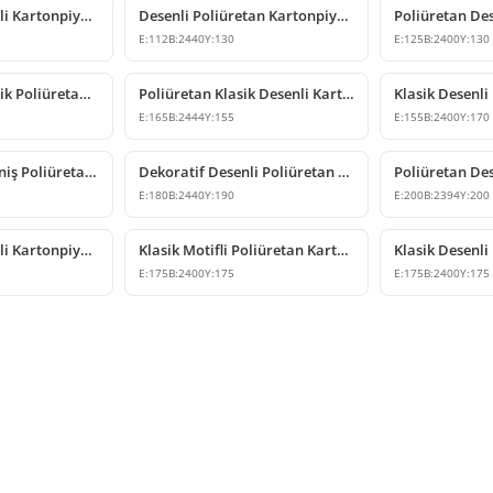
Poliüretan Desenli Kartonpiyer Modelleri
Desenli Poliüretan Kartonpiyer Modelleri
E:
112
B:
2440
Y:
130
E:
125
B:
2400
Y:
130
Geniş Motifli Klasik Poliüretan Kartonpiyer Tasarımı
Poliüretan Klasik Desenli Kartonpiyer Tavan Profili
E:
165
B:
2444
Y:
155
E:
155
B:
2400
Y:
170
Klasik Desenli Geniş Poliüretan Kartonpiyer Modeli
Dekoratif Desenli Poliüretan Kartonpiyer Modeli
E:
180
B:
2440
Y:
190
E:
200
B:
2394
Y:
200
Poliüretan Desenli Kartonpiyer Tavan Dekoru Modeli
Klasik Motifli Poliüretan Kartonpiyer Modeli
E:
175
B:
2400
Y:
175
E:
175
B:
2400
Y:
175