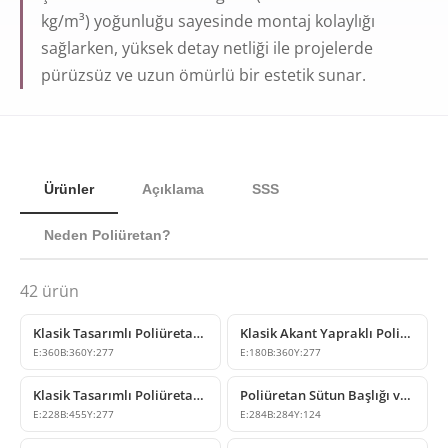
kg/m³) yoğunluğu sayesinde montaj kolaylığı
sağlarken, yüksek detay netliği ile projelerde
pürüzsüz ve uzun ömürlü bir estetik sunar.
Ürünler
Açıklama
SSS
Neden Poliüretan?
42
ürün
Klasik Tasarımlı Poliüretan Sütun Başlığı Modelleri
Klasik Akant Yapraklı Poliüretan Sütun Başlığı
E:
360
B:
360
Y:
277
E:
180
B:
360
Y:
277
Klasik Tasarımlı Poliüretan Sütun Başlığı Modeli
Poliüretan Sütun Başlığı ve Kaide Tasarımı
E:
228
B:
455
Y:
277
E:
284
B:
284
Y:
124