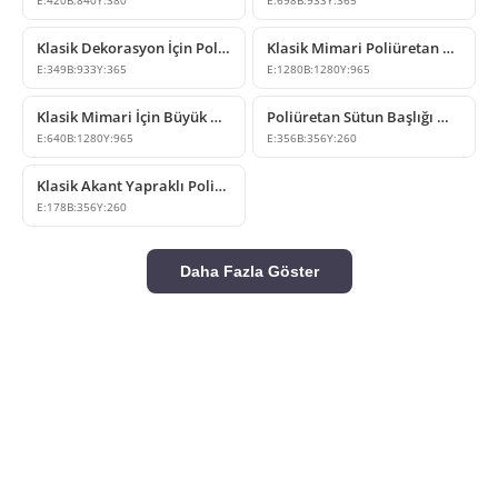
E:
420
B:
840
Y:
380
E:
698
B:
933
Y:
365
Klasik Dekorasyon İçin Poliüretan İyon Sütun Başlığı Modeli
Klasik Mimari Poliüretan Sütun Başlığı Modeli
E:
349
B:
933
Y:
365
E:
1280
B:
1280
Y:
965
Klasik Mimari İçin Büyük Boy Poliüretan Sütun Başlığı
Poliüretan Sütun Başlığı Modelleri ve Klasik Dekorasyon Ürünleri
E:
640
B:
1280
Y:
965
E:
356
B:
356
Y:
260
Klasik Akant Yapraklı Poliüretan Sütun Başlığı Modeli
E:
178
B:
356
Y:
260
Daha Fazla Göster