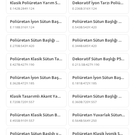
Klasik Poliüretan Yarım Sütun Başlığı Modelleri
Dekoratif İyon Tarzı Poliüretan Sütun Başlığı Modeli
E:
142
B:
284
Y:
124
E:
236
B:
316
Y:
124
Poliüretan İyon Sütun Başlığı Modeli
Poliüretan Sütun Başlığı Modelleri ve Tasarımları
E:
118
B:
316
Y:
124
E:
543
B:
543
Y:
420
Poliüretan Sütun Başlığı Modelleri ve Klasik Dekor Tasarımları
Poliüretan Sütun Başlığı Modelleri
E:
270
B:
543
Y:
420
E:
344
B:
685
Y:
420
Poliüretan Klasik Sütun Tabanı ve Başlığı Modeli
Dekoratif Sütun Başlığı P5230D50
E:
427
B:
427
Y:
190
E:
213.5
B:
427
Y:
190
Poliüretan İyon Sütun Başlığı Modeli
Poliüretan İyon Sütun Başlığı Modeli
E:
362
B:
472
Y:
185
E:
181
B:
472
Y:
185
Klasik Tasarımlı Akant Yapraklı Poliüretan Sütun Başlığı
Poliüretan Sütun Başlığı Modelleri
E:
720
B:
720
Y:
557
E:
360
B:
720
Y:
557
Poliüretan Klasik Sütun Başlığı Modelleri ve Çeşitleri
Poliüretan Yuvarlak Sütun Başlığı ve Kaide Modeli
E:
455
B:
910
Y:
557
E:
564
B:
564
Y:
250
Poliüretan Sütun Başlığı ve Kaide Modeli
Poliüretan Klasik İyonik Sütun Başlığı Modelleri