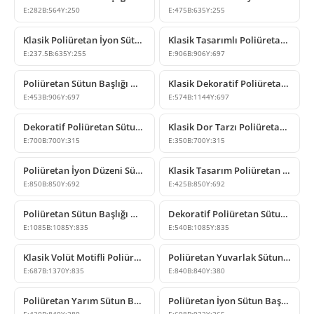
E:
282
B:
564
Y:
250
E:
475
B:
635
Y:
255
Klasik Poliüretan İyon Sütun Başlığı Modelleri
Klasik Tasarımlı Poliüretan Sütun Başlığı Modelleri
E:
237.5
B:
635
Y:
255
E:
906
B:
906
Y:
697
Poliüretan Sütun Başlığı Modelleri ve Tasarımları
Klasik Dekoratif Poliüretan Sütun Başlığı Modelleri
E:
453
B:
906
Y:
697
E:
574
B:
1144
Y:
697
Dekoratif Poliüretan Sütun Başlığı ve Altlığı Tasarımları
Klasik Dor Tarzı Poliüretan Yarım Sütun Başlığı
E:
700
B:
700
Y:
315
E:
350
B:
700
Y:
315
Poliüretan İyon Düzeni Sütun Başlığı ve Sütun Üstü Dekorları
Klasik Tasarım Poliüretan İyon Sütun Başlığı Çeşitleri
E:
850
B:
850
Y:
692
E:
425
B:
850
Y:
692
Poliüretan Sütun Başlığı Modelleri P5260C
Dekoratif Poliüretan Sütun Başlığı Modelleri
E:
1085
B:
1085
Y:
835
E:
540
B:
1085
Y:
835
Klasik Volüt Motifli Poliüretan Sütun Başlığı Modeli
Poliüretan Yuvarlak Sütun Başlığı ve Kaide Tasarımları
E:
687
B:
1370
Y:
835
E:
840
B:
840
Y:
380
Poliüretan Yarım Sütun Başlığı ve Kaidesi Modeli
Poliüretan İyon Sütun Başlığı Modelleri ve Fiyatları