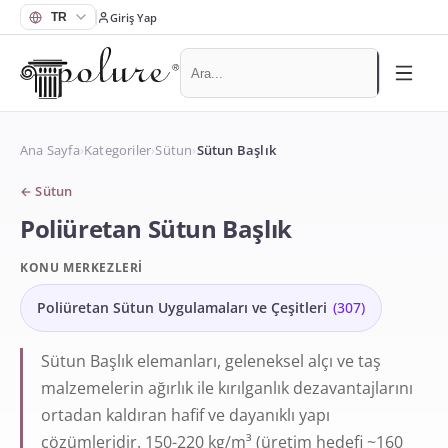
Giriş Yap
Ana Sayfa
›
Kategoriler
›
Sütun
›
Sütun Başlık
←
Sütun
Poliüretan Sütun Başlık
KONU MERKEZLERI
Poliüretan Sütun Uygulamaları ve Çeşitleri
(
307
)
Sütun Başlık elemanları, geleneksel alçı ve taş
malzemelerin ağırlık ile kırılganlık dezavantajlarını
ortadan kaldıran hafif ve dayanıklı yapı
çözümleridir. 150-220 kg/m³ (üretim hedefi ~160