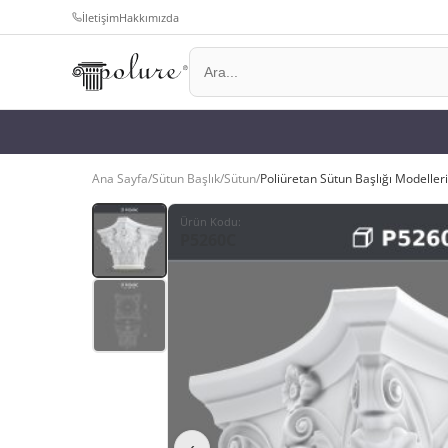
İletişim
Hakkımızda
Ana Sayfa
/
Sütun Başlık
/
Sütun
/
Poliüretan Sütun Başlığı Modelle
Ürün Kodu
:
P5260C
‹