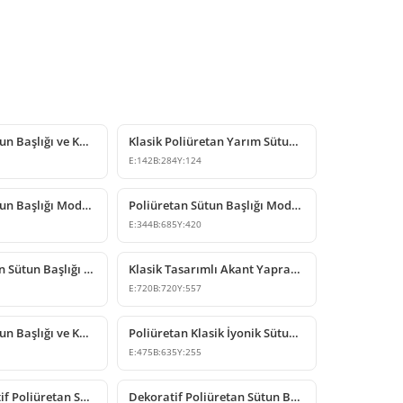
Poliüretan Sütun Başlığı ve Kaide Tasarımı
Klasik Poliüretan Yarım Sütun Başlığı Modelleri
E:
142
B:
284
Y:
124
Poliüretan Sütun Başlığı Modelleri ve Klasik Dekor Tasarımları
Poliüretan Sütun Başlığı Modelleri
E:
344
B:
685
Y:
420
Poliüretan İyon Sütun Başlığı Modeli
Klasik Tasarımlı Akant Yapraklı Poliüretan Sütun Başlığı
E:
720
B:
720
Y:
557
Poliüretan Sütun Başlığı ve Kaide Modeli
Poliüretan Klasik İyonik Sütun Başlığı Modelleri
E:
475
B:
635
Y:
255
Klasik Dekoratif Poliüretan Sütun Başlığı Modelleri
Dekoratif Poliüretan Sütun Başlığı ve Altlığı Tasarımları