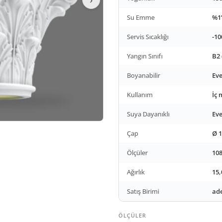
Su Emme
%1’
Servis Sıcaklığı
-10
Yangın Sınıfı
B2 
Boyanabilir
Eve
Kullanım
İç 
Suya Dayanıklı
Eve
Çap
Ø 
Ölçüler
108
Ağırlık
15,
Satış Birimi
ad
ÖLÇÜLER