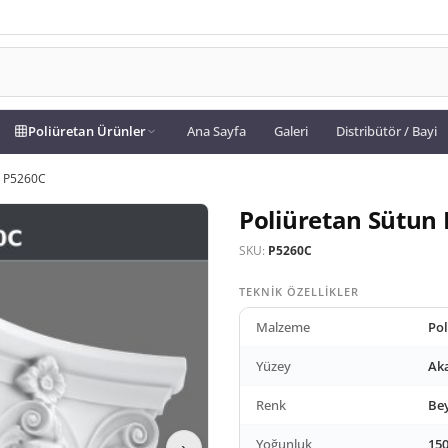
Poliüretan Ürünler
Ana Sayfa
Galeri
Distribütör / Bayi
ri P5260C
Poliüretan Sütun 
SKU:
P5260C
TEKNIK ÖZELLIKLER
Malzeme
Pol
Yüzey
Aka
Renk
Be
Yoğunluk
150
›