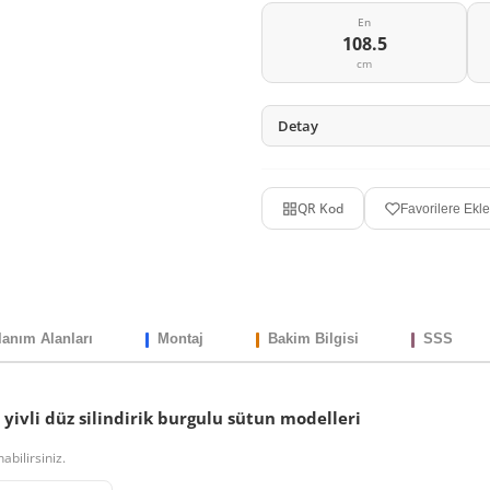
En
108.5
cm
Detay
QR Kod
Favorilere Ekle
lanım Alanları
Montaj
Bakim Bilgisi
SSS
yivli düz silindirik burgulu sütun modelleri
abilirsiniz.