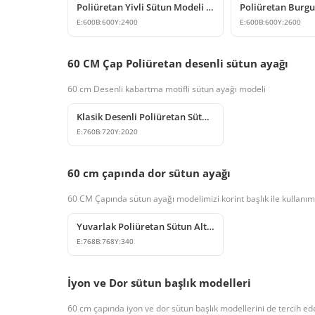
Poliüretan Yivli Sütun Modeli 60 cm
E:
600
B:
600
Y:
2400
E:
600
B:
600
Y:
2600
60 CM Çap Poliüretan desenli sütun ayağı
60 cm Desenli kabartma motifli sütun ayağı modeli
Klasik Desenli Poliüretan Sütun Modeli
E:
760
B:
720
Y:
2020
60 cm çapında dor sütun ayağı
60 CM Çapında sütun ayağı modelimizi korint başlık ile kullanım 
Yuvarlak Poliüretan Sütun Alt Kaide Tasarımı
E:
768
B:
768
Y:
340
İyon ve Dor sütun başlık modelleri
60 cm çapında iyon ve dor sütun başlık modellerini de tercih edeb