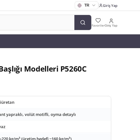
Giriş Yap
Favoriler
Giriş Yap
Başlığı Modelleri P5260C
iüretan
nt yapraklı, volüt motifli, oyma detaylı
yaz
-220 kg/m³ (üretim hedefi ~160 kg/m³)