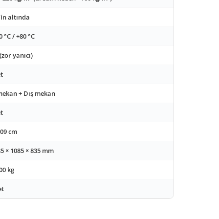
in altında
0 °C / +80 °C
(zor yanıcı)
t
mekan + Dış mekan
t
109 cm
5 × 1085 × 835 mm
00 kg
et