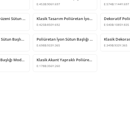
E:
453
B:
906
Y:
697
E:
574
B:
1144
Y:
697
Poliüretan İyon Düzeni Sütun Başlığı ve Sütun Üstü Dekorları
Klasik Tasarım Poliüretan İyon Sütun Başlığı Çeşitleri
E:
425
B:
850
Y:
692
E:
540
B:
1085
Y:
835
Poliüretan Yarım Sütun Başlığı ve Kaidesi Modeli
Poliüretan İyon Sütun Başlığı Modelleri ve Fiyatları
E:
698
B:
933
Y:
365
E:
349
B:
933
Y:
365
Poliüretan Sütun Başlığı Modelleri ve Klasik Dekorasyon Ürünleri
Klasik Akant Yapraklı Poliüretan Sütun Başlığı Modeli
E:
178
B:
356
Y:
260