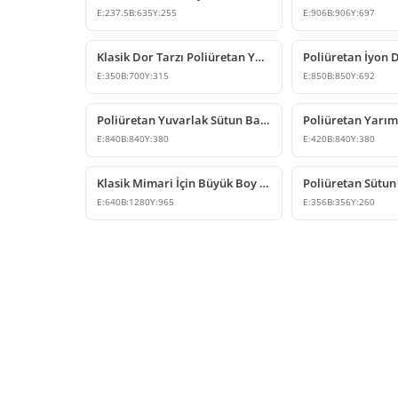
E:
237.5
B:
635
Y:
255
E:
906
B:
906
Y:
697
Klasik Dor Tarzı Poliüretan Yarım Sütun Başlığı
E:
350
B:
700
Y:
315
E:
850
B:
850
Y:
692
Poliüretan Yuvarlak Sütun Başlığı ve Kaide Tasarımları
E:
840
B:
840
Y:
380
E:
420
B:
840
Y:
380
Klasik Mimari İçin Büyük Boy Poliüretan Sütun Başlığı
E:
640
B:
1280
Y:
965
E:
356
B:
356
Y:
260