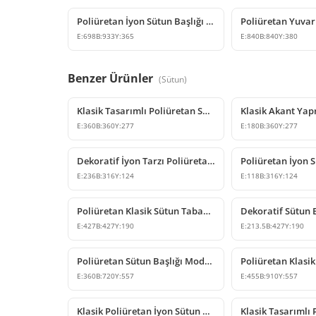
Poliüretan İyon Sütun Başlığı Modelleri ve Fiyatları
E:
698
B:
933
Y:
365
E:
840
B:
840
Y:
380
Benzer Ürünler
(
Sütun
)
Klasik Tasarımlı Poliüretan Sütun Başlığı Modelleri
E:
360
B:
360
Y:
277
E:
180
B:
360
Y:
277
Dekoratif İyon Tarzı Poliüretan Sütun Başlığı Modeli
E:
236
B:
316
Y:
124
E:
118
B:
316
Y:
124
Poliüretan Klasik Sütun Tabanı ve Başlığı Modeli
E:
427
B:
427
Y:
190
E:
213.5
B:
427
Y:
190
Poliüretan Sütun Başlığı Modelleri
E:
360
B:
720
Y:
557
E:
455
B:
910
Y:
557
Klasik Poliüretan İyon Sütun Başlığı Modelleri