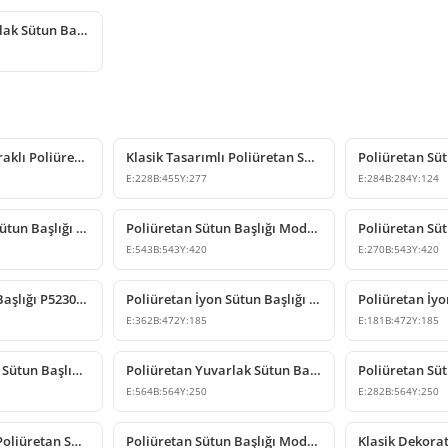
Poliüretan Yuvarlak Sütun Başlığı ve Kaide Tasarımları
Klasik Akant Yapraklı Poliüretan Sütun Başlığı
Klasik Tasarımlı Poliüretan Sütun Başlığı Modeli
E:
228
B:
455
Y:
277
E:
284
B:
284
Y:
124
Poliüretan İyon Sütun Başlığı Modeli
Poliüretan Sütun Başlığı Modelleri ve Tasarımları
E:
543
B:
543
Y:
420
E:
270
B:
543
Y:
420
Dekoratif Sütun Başlığı P5230D50
Poliüretan İyon Sütun Başlığı Modeli
E:
362
B:
472
Y:
185
E:
181
B:
472
Y:
185
Poliüretan Klasik Sütun Başlığı Modelleri ve Çeşitleri
Poliüretan Yuvarlak Sütun Başlığı ve Kaide Modeli
E:
564
B:
564
Y:
250
E:
282
B:
564
Y:
250
Klasik Tasarımlı Poliüretan Sütun Başlığı Modelleri
Poliüretan Sütun Başlığı Modelleri ve Tasarımları