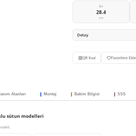
En
28.4
cm
Detay
QR Kod
Favorilere Ekle
lanım Alanları
Montaj
Bakim Bilgisi
SSS
mlu sütun modelleri
modeli.