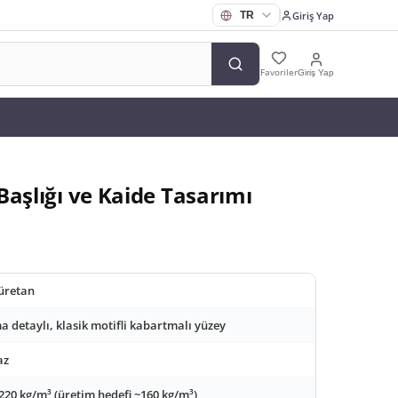
Giriş Yap
Favoriler
Giriş Yap
Başlığı ve Kaide Tasarımı
üretan
 detaylı, klasik motifli kabartmalı yüzey
az
220 kg/m³ (üretim hedefi ~160 kg/m³)