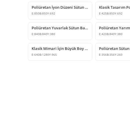
Poliüretan İyon Düzeni Sütun Başlığı ve Sütun Üstü Dekorları
E:
850
B:
850
Y:
692
E:
425
B:
850
Y:
692
Poliüretan Yuvarlak Sütun Başlığı ve Kaide Tasarımları
E:
840
B:
840
Y:
380
E:
420
B:
840
Y:
380
Klasik Mimari İçin Büyük Boy Poliüretan Sütun Başlığı
E:
640
B:
1280
Y:
965
E:
356
B:
356
Y:
260