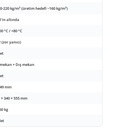
0-220 kg/m³ (üretim hedefi ~160 kg/m³)
’in altında
00 °C / +80 °C
 (zor yanıcı)
et
 mekan + Dış mekan
et
 49 mm
 × 340 × 555 mm
50 kg
et