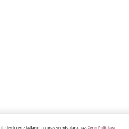
bul ederek çerez kullanımına onay vermiş olursunuz.
Çerez Politikası