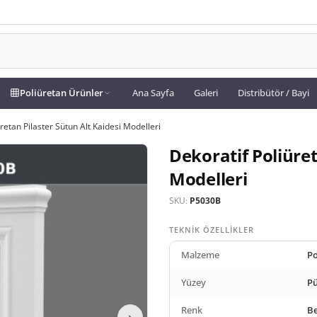
Poliüretan Ürünler
Ana Sayfa
Galeri
Distribütör / Bayi
retan Pilaster Sütun Alt Kaidesi Modelleri
Dekoratif Poliüret
Modelleri
SKU:
P5030B
TEKNIK ÖZELLIKLER
Malzeme
Po
Yüzey
Pü
Renk
B
›