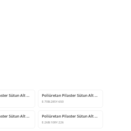
Poliüretan Pilaster Sütun Alt Kaide Modeli
Poliüretan Pilaster Sütun Alt Kaide Bloğu
E:
70
B:
285
Y:
650
Poliüretan Pilaster Sütun Alt Kaide Modeli
Poliüretan Pilaster Sütun Alt Kaide Modeli
E:
26
B:
108
Y:
226