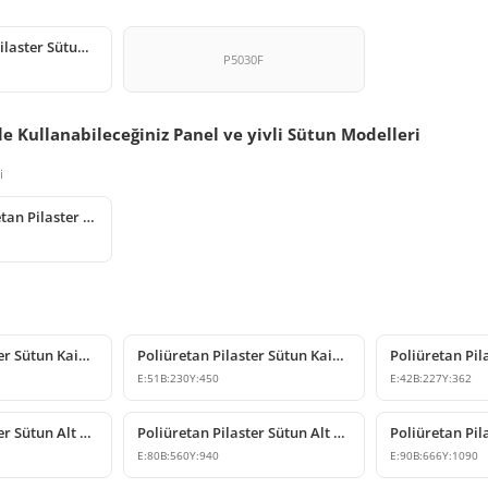
Poliüretan İyon Pilaster Sütun Başlığı Modeli
P5030F
le Kullanabileceğiniz Panel ve yivli Sütun Modelleri
i
Dekoratif Poliüretan Pilaster Sütun Panel Tasarımı
Poliüretan Pilaster Sütun Kaidesi Modelleri
Poliüretan Pilaster Sütun Kaidesi ve Başlığı
E:
51
B:
230
Y:
450
E:
42
B:
227
Y:
362
Poliüretan Pilaster Sütun Alt Kaidesi ve Taban Dekoru
Poliüretan Pilaster Sütun Alt Kaidesi Modelleri P5050B
E:
80
B:
560
Y:
940
E:
90
B:
666
Y:
1090