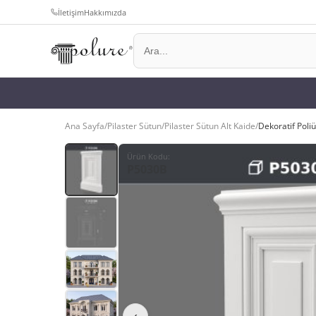
İletişim
Hakkımızda
Ana Sayfa
/
Pilaster Sütun
/
Pilaster Sütun Alt Kaide
/
Dekoratif Poliü
Ürün Kodu
:
P5030B
‹