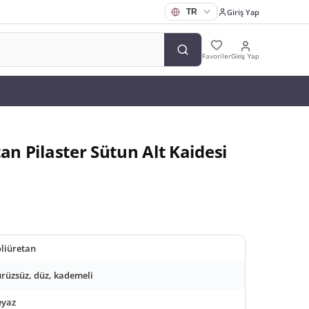
Giriş Yap
Favoriler
Giriş Yap
an Pilaster Sütun Alt Kaidesi
liüretan
rüzsüz, düz, kademeli
eyaz