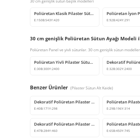
30 cm genişlik sutün başlık modelleri
Poliüretan Klasik Pilaster Sütun Başlığı Modeli
E:
150
B:
543
Y:
420
E:
92
B:
424
Y:
291
30 cm genişlik Poliüretan Sütun Ayağı Modeli i
Poliüretan Panel ve yivli sütunlar. 30 cm genişlik sütun modeller
Poliüretan Yivli Pilaster Sütun Modeli P5030
E:
30
B:
300
Y:
2400
E:
32
B:
302
Y:
2400
Benzer Ürünler
(
Pilaster Sütun Alt Kaide
)
Dekoratif Poliüretan Pilaster Sütun Alt Kaide Tasarımı
E:
40
B:
171
Y:
298
E:
29
B:
196
Y:
314
Dekoratif Poliüretan Pilaster Sütun Alt Kaidesi Tasarımı
E:
47
B:
284
Y:
460
E:
65
B:
450
Y:
745