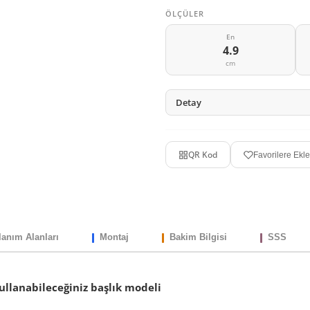
ÖLÇÜLER
En
4.9
cm
Detay
QR Kod
Favorilere Ekle
lanım Alanları
Montaj
Bakim Bilgisi
SSS
kullanabileceğiniz başlık modeli