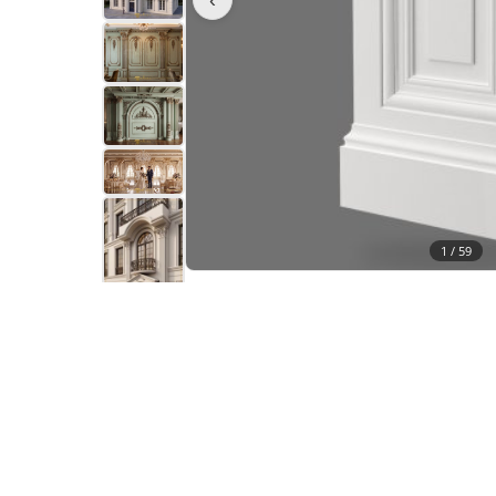
1 /
59