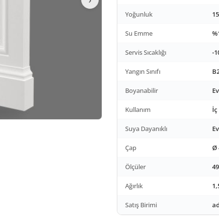
Yoğunluk
15
Su Emme
%1
Servis Sıcaklığı
-1
Yangın Sınıfı
B2
Boyanabilir
Ev
Kullanım
İç
Suya Dayanıklı
Ev
Çap
Ø
Ölçüler
49
Ağırlık
1,
Satış Birimi
ad