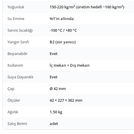
Yoğunluk
150-220 kg/m³ (üretim hedefi ~160 kg/m³)
Su Emme
%1’in altında
Servis Sıcaklığı
-100 °C / +80 °C
Yangın Sınıfı
B2 (zor yanıcı)
Boyanabilir
Evet
Kullanım
İç mekan + Dış mekan
Suya Dayanıklı
Evet
Çap
Ø 42 mm
Ölçüler
42 × 227 × 362 mm
Ağırlık
1,50 kg
Satış Birimi
adet