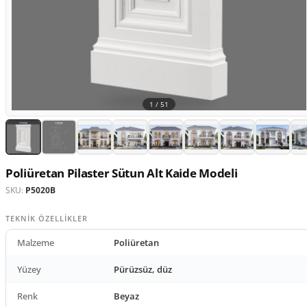
1 /
51
Poliüretan Pilaster Sütun Alt Kaide Modeli
SKU:
P5020B
TEKNIK ÖZELLIKLER
Malzeme
Poliüretan
Yüzey
Pürüzsüz, düz
Renk
Beyaz