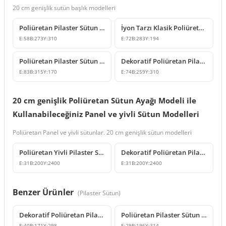
20 cm genişlik sutün başlık modelleri
Poliüretan Pilaster Sütun Başlığı Modelleri
İyon Tarzı Klasik Poliüretan Pilaster Sütun Başlığı
E:
58
B:
273
Y:
310
E:
72
B:
283
Y:
194
Poliüretan Pilaster Sütun Başlığı Modeli
Dekoratif Poliüretan Pilaster Sütun Başlığı ve Gövde Modeli
E:
83
B:
315
Y:
170
E:
74
B:
259
Y:
310
20 cm genişlik Poliüretan Sütun Ayağı Modeli ile
Kullanabileceğiniz Panel ve yivli Sütun Modelleri
Poliüretan Panel ve yivli sütunlar. 20 cm genişlik sütun modelleri
Poliüretan Yivli Pilaster Sütun Duvar Süsleme Modeli
Dekoratif Poliüretan Pilaster Duvar Sütunu Modelleri
E:
31
B:
200
Y:
2400
E:
31
B:
200
Y:
2400
Benzer Ürünler
(
Pilaster Sütun
)
Dekoratif Poliüretan Pilaster Sütun Alt Kaide Tasarımı
Poliüretan Pilaster Sütun Kaidesi Modelleri
E:
40
B:
171
Y:
298
E:
29
B:
196
Y:
314