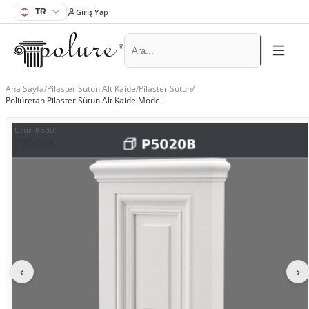
Giriş Yap
Ana Sayfa
/
Pilaster Sütun Alt Kaide
/
Pilaster Sütun
/
Poliüretan Pilaster Sütun Alt Kaide Modeli
Ürün Kodu
:
P5020B
‹
›