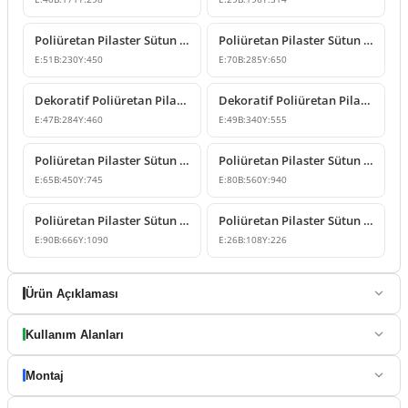
Poliüretan Pilaster Sütun Kaidesi ve Başlığı
Poliüretan Pilaster Sütun Alt Kaide Bloğu
E:
51
B:
230
Y:
450
E:
70
B:
285
Y:
650
Dekoratif Poliüretan Pilaster Sütun Alt Kaidesi Tasarımı
Dekoratif Poliüretan Pilaster Sütun Alt Kaidesi Modelleri
E:
47
B:
284
Y:
460
E:
49
B:
340
Y:
555
Poliüretan Pilaster Sütun Alt Kaidesi ve Taban Dekoru
Poliüretan Pilaster Sütun Alt Kaidesi Modelleri P5050B
E:
65
B:
450
Y:
745
E:
80
B:
560
Y:
940
Poliüretan Pilaster Sütun Alt Kaide Modeli
Poliüretan Pilaster Sütun Alt Kaide Modeli
E:
90
B:
666
Y:
1090
E:
26
B:
108
Y:
226
Ürün Açıklaması
Kullanım Alanları
Montaj