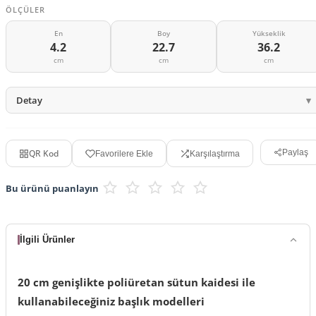
ÖLÇÜLER
En
Boy
Yükseklik
4.2
22.7
36.2
cm
cm
cm
Detay
QR Kod
Paylaş
Favorilere Ekle
Karşılaştırma
Bu ürünü puanlayın
İlgili Ürünler
20 cm genişlikte poliüretan sütun kaidesi ile
kullanabileceğiniz başlık modelleri