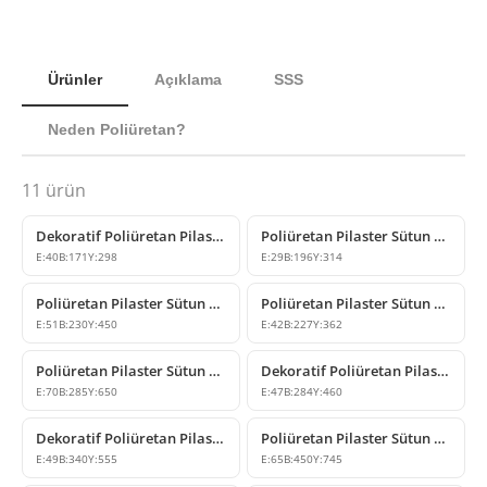
Ürünler
Açıklama
SSS
Neden Poliüretan?
11
ürün
Dekoratif Poliüretan Pilaster Sütun Alt Kaide Tasarımı
Poliüretan Pilaster Sütun Kaidesi Modelleri
E:
40
B:
171
Y:
298
E:
29
B:
196
Y:
314
Poliüretan Pilaster Sütun Kaidesi ve Başlığı
Poliüretan Pilaster Sütun Alt Kaide Modeli
E:
51
B:
230
Y:
450
E:
42
B:
227
Y:
362
Poliüretan Pilaster Sütun Alt Kaide Bloğu
Dekoratif Poliüretan Pilaster Sütun Alt Kaidesi Tasarımı
E:
70
B:
285
Y:
650
E:
47
B:
284
Y:
460
Dekoratif Poliüretan Pilaster Sütun Alt Kaidesi Modelleri
Poliüretan Pilaster Sütun Alt Kaidesi ve Taban Dekoru
E:
49
B:
340
Y:
555
E:
65
B:
450
Y:
745