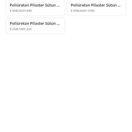
Poliüretan Pilaster Sütun Alt Kaidesi Modelleri P5050B
Poliüretan Pilaster Sütun Alt Kaide Modeli
E:
80
B:
560
Y:
940
E:
90
B:
666
Y:
1090
Poliüretan Pilaster Sütun Alt Kaide Modeli
E:
26
B:
108
Y:
226