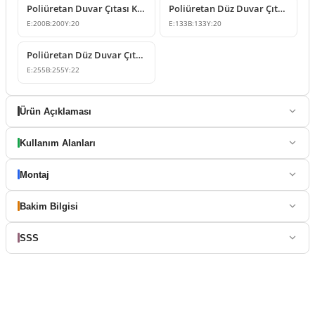
Poliüretan Duvar Çıtası Köşe Birleşim Modeli
Poliüretan Düz Duvar Çıtası Köşe Birleşim Elemanı
E:
200
B:
200
Y:
20
E:
133
B:
133
Y:
20
Poliüretan Düz Duvar Çıtası Köşesi ve Çerçeve Tasarımı
E:
255
B:
255
Y:
22
Ürün Açıklaması
Kullanım Alanları
Montaj
Bakim Bilgisi
SSS