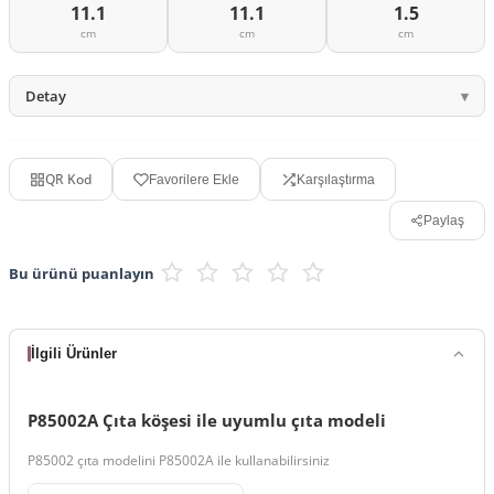
11.1
11.1
1.5
cm
cm
cm
Detay
QR Kod
Favorilere Ekle
Karşılaştırma
Paylaş
Bu ürünü puanlayın
İlgili Ürünler
P85002A Çıta köşesi ile uyumlu çıta modeli
P85002 çıta modelini P85002A ile kullanabilirsiniz