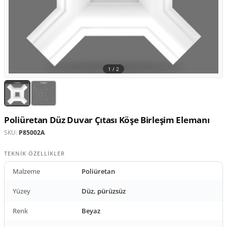
1 /
2
Poliüretan Düz Duvar Çıtası Köşe Birleşim Elemanı
SKU:
P85002A
TEKNIK ÖZELLIKLER
Malzeme
Poliüretan
Yüzey
Düz, pürüzsüz
Renk
Beyaz