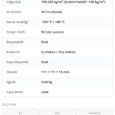
Yoğunluk
150-220 kg/m³ (üretim hedefi ~160 kg/m³)
Su Emme
%1’in altında
Servis Sıcaklığı
-100 °C / +80 °C
Yangın Sınıfı
B2 (zor yanıcı)
Boyanabilir
Evet
Kullanım
İç mekan + Dış mekan
Suya Dayanıklı
Evet
Ölçüler
111 × 111 × 15 mm
Ağırlık
0,04 kg
Satış Birimi
adet
ÖLÇÜLER
En
Boy
Yükseklik