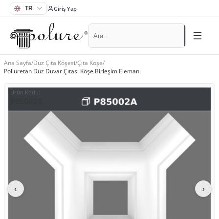
Giriş Yap
Ana Sayfa
/
Düz Çıta Köşesi
/
Çıta Köşe
/
Poliüretan Düz Duvar Çıtası Köşe Birleşim Elemanı
Ürün Kodu
:
P85002A
‹
›