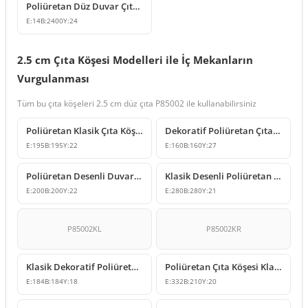
Poliüretan Düz Duvar Çıtası ve Dekoratif Kenar Profili
E:
14
B:
2400
Y:
24
2.5 cm Çıta Köşesi Modelleri ile İç Mekanların
Vurgulanması
Tüm bu çıta köşeleri 2.5 cm düz çıta P85002 ile kullanabilirsiniz
Poliüretan Klasik Çıta Köşe Modeli
Dekoratif Poliüretan Çıta Köşesi Modelleri
E:
195
B:
195
Y:
22
E:
160
B:
160
Y:
27
Poliüretan Desenli Duvar Çıtası Köşe Modeli
Klasik Desenli Poliüretan Çıta Köşesi Modelleri
E:
200
B:
200
Y:
22
E:
280
B:
280
Y:
21
P85002KL
P85002KR
Klasik Dekoratif Poliüretan Çıta Köşesi Tasarımları
Poliüretan Çıta Köşesi Klasik Yaprak Motifli Model
E:
184
B:
184
Y:
18
E:
332
B:
210
Y:
20