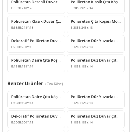
Poliüretan Desenli Duvar Çıtası Köşe Modeli
Poliüretan Klasik Çıta Köşesi ve Dekoratif Duvar Tacı
E:
332
B:
210
Y:
20
E:
285
B:
923
Y:
34
Poliüretan Klasik Duvar Çıtası Köşe Dekorasyon Modelleri
Poliüretan Çıta Köşesi Modelleri ve Tasarımları
E:
385
B:
248
Y:
18
E:
385
B:
248
Y:
18
Dekoratif Poliüretan Duvar ve Tavan Çıta Köşesi Modelleri
Poliüretan Düz Yuvarlak Çıta Köşe Modeli
E:
200
B:
200
Y:
15
E:
128
B:
128
Y:
14
Poliüretan Daire Çıta Köşe Tasarımları
Poliüretan Düz Duvar Çıtası Köşe Modeli
E:
198
B:
198
Y:
14
E:
183
B:
183
Y:
14
Benzer Ürünler
(
Çıta Köşe
)
Poliüretan Daire Çıta Köşe Tasarımları
Poliüretan Düz Yuvarlak Çıta Köşe Modeli
E:
198
B:
198
Y:
14
E:
128
B:
128
Y:
14
Dekoratif Poliüretan Duvar ve Tavan Çıta Köşesi Modelleri
Poliüretan Düz Duvar Çıtası Köşe Modeli
E:
200
B:
200
Y:
15
E:
183
B:
183
Y:
14