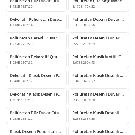
Poliüretan Düz Duvar Çıtası Köşe Birleşim Elemanı
Poliüretan Çıta Köşe Modelleri ve Motifli Dekoratif Çeşitleri
E:
133
B:
133
Y:
20
E:
170
B:
170
Y:
32
Dekoratif Poliüretan Desenli Çıta Köşe Modeli
Poliüretan Desenli Duvar ve Tavan Çıta Köşe Modeli
E:
110
B:
248
Y:
24
E:
305
B:
305
Y:
26
Poliüretan Desenli Duvar Çıtası Köşe Modelleri
Poliüretan Desenli Duvar Çıta Köşesi Tasarımları
E:
275
B:
275
Y:
29
E:
270
B:
270
Y:
34
Poliüretan Dekoratif Çıta Köşesi Modelleri
Poliüretan Klasik Motifli Oyma Çıta Köşe Modeli
E:
250
B:
250
Y:
32
E:
675
B:
290
Y:
43
Dekoratif Klasik Desenli Poliüretan Çıta Köşe Tasarımı
Poliüretan Klasik Desenli Duvar ve Tavan Çıta Köşesi
E:
340
B:
340
Y:
27
E:
340
B:
340
Y:
27
Dekoratif Klasik Desenli Poliüretan Çıta Köşe Modeli
Poliüretan Desenli Duvar Çıtası Köşe Modeli
E:
407
B:
407
Y:
40
E:
380
B:
380
Y:
38
Poliüretan Düz Duvar Çıtası Köşesi ve Çerçeve Tasarımı
Poliüretan Klasik Desenli Duvar Çıta Köşesi
E:
255
B:
255
Y:
22
E:
288
B:
288
Y:
35
Klasik Desenli Poliüretan Çıta Köşe Modeli
Poliüretan Klasik Desenli Çıta Köşe Modeli