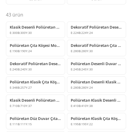
43
ürün
Klasik Desenli Poliüretan Çıta Köşe Modeli
Dekoratif Poliüretan Desenli Duvar Çıtası Köşe Elemanı
E:
300
B:
300
Y:
30
E:
224
B:
224
Y:
24
Poliüretan Çıta Köşesi Modelleri ve Fiyatları
Dekoratif Poliüretan Çıta Köşesi P82012A
E:
190
B:
190
Y:
24
E:
280
B:
280
Y:
30
Dekoratif Poliüretan Desenli Çıta Köşe Modeli
Poliüretan Desenli Duvar Çıtası Köşe Modeli
E:
240
B:
240
Y:
30
E:
245
B:
245
Y:
30
Poliüretan Klasik Çıta Köşesi P82017A
Poliüretan Desenli Klasik Duvar Çıtası Köşe Modeli
E:
348
B:
257
Y:
27
E:
280
B:
280
Y:
24
Klasik Desenli Poliüretan Çıta Köşe Modeli
Poliüretan Klasik Desenli Duvar Çıtası Köşe Modeli
E:
710
B:
710
Y:
37
E:
410
B:
410
Y:
38
Poliüretan Düz Duvar Çıtası Köşe Birleşim Elemanı
Poliüretan Klasik Çıta Köşe Modeli
E:
111
B:
111
Y:
15
E:
195
B:
195
Y:
22