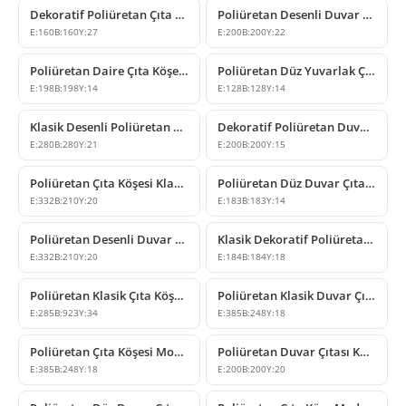
Dekoratif Poliüretan Çıta Köşesi Modelleri
Poliüretan Desenli Duvar Çıtası Köşe Modeli
E:
160
B:
160
Y:
27
E:
200
B:
200
Y:
22
Poliüretan Daire Çıta Köşe Tasarımları
Poliüretan Düz Yuvarlak Çıta Köşe Modeli
E:
198
B:
198
Y:
14
E:
128
B:
128
Y:
14
Klasik Desenli Poliüretan Çıta Köşesi Modelleri
Dekoratif Poliüretan Duvar ve Tavan Çıta Köşesi Modelleri
E:
280
B:
280
Y:
21
E:
200
B:
200
Y:
15
Poliüretan Çıta Köşesi Klasik Yaprak Motifli Model
Poliüretan Düz Duvar Çıtası Köşe Modeli
E:
332
B:
210
Y:
20
E:
183
B:
183
Y:
14
Poliüretan Desenli Duvar Çıtası Köşe Modeli
Klasik Dekoratif Poliüretan Çıta Köşesi Tasarımları
E:
332
B:
210
Y:
20
E:
184
B:
184
Y:
18
Poliüretan Klasik Çıta Köşesi ve Dekoratif Duvar Tacı
Poliüretan Klasik Duvar Çıtası Köşe Dekorasyon Modelleri
E:
285
B:
923
Y:
34
E:
385
B:
248
Y:
18
Poliüretan Çıta Köşesi Modelleri ve Tasarımları
Poliüretan Duvar Çıtası Köşe Birleşim Modeli
E:
385
B:
248
Y:
18
E:
200
B:
200
Y:
20