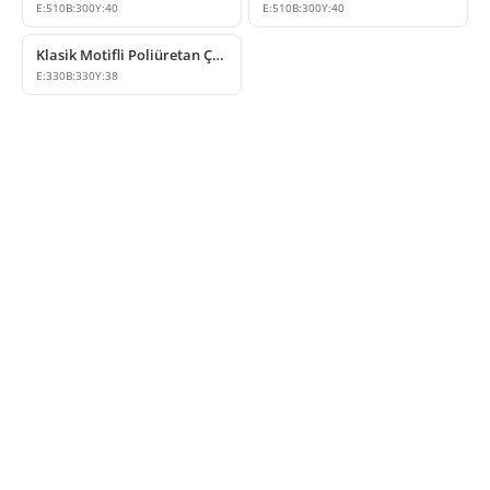
E:
510
B:
300
Y:
40
E:
510
B:
300
Y:
40
Klasik Motifli Poliüretan Çıta Köşe Dekorasyon Modeli
E:
330
B:
330
Y:
38