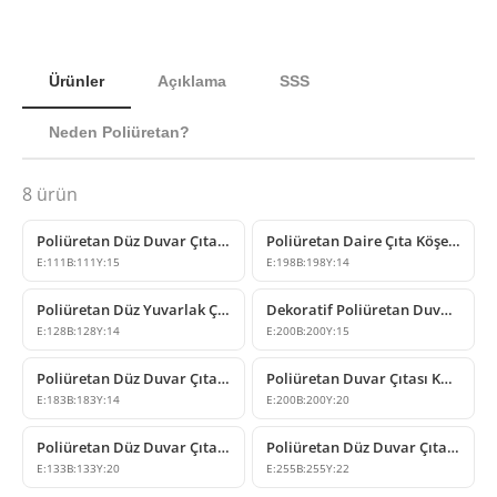
Ürünler
Açıklama
SSS
Neden Poliüretan?
8
ürün
Poliüretan Düz Duvar Çıtası Köşe Birleşim Elemanı
Poliüretan Daire Çıta Köşe Tasarımları
E:
111
B:
111
Y:
15
E:
198
B:
198
Y:
14
Poliüretan Düz Yuvarlak Çıta Köşe Modeli
Dekoratif Poliüretan Duvar ve Tavan Çıta Köşesi Modelleri
E:
128
B:
128
Y:
14
E:
200
B:
200
Y:
15
Poliüretan Düz Duvar Çıtası Köşe Modeli
Poliüretan Duvar Çıtası Köşe Birleşim Modeli
E:
183
B:
183
Y:
14
E:
200
B:
200
Y:
20
Poliüretan Düz Duvar Çıtası Köşe Birleşim Elemanı
Poliüretan Düz Duvar Çıtası Köşesi ve Çerçeve Tasarımı
E:
133
B:
133
Y:
20
E:
255
B:
255
Y:
22