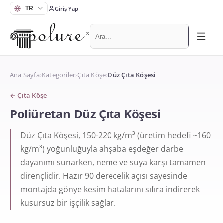
Giriş Yap
Ana Sayfa
›
Kategoriler
›
Çıta Köşe
›
Düz Çıta Köşesi
←
Çıta Köşe
Poliüretan Düz Çıta Köşesi
Düz Çıta Köşesi, 150-220 kg/m³ (üretim hedefi ~160
kg/m³) yoğunluğuyla ahşaba eşdeğer darbe
dayanımı sunarken, neme ve suya karşı tamamen
dirençlidir. Hazır 90 derecelik açısı sayesinde
montajda gönye kesim hatalarını sıfıra indirerek
kusursuz bir işçilik sağlar.