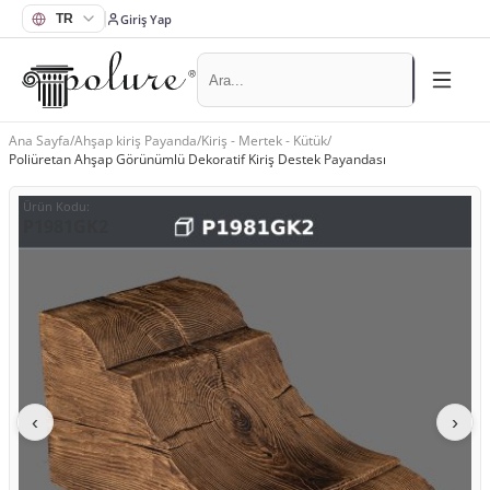
Giriş Yap
Ana Sayfa
/
Ahşap kiriş Payanda
/
Kiriş - Mertek - Kütük
/
Poliüretan Ahşap Görünümlü Dekoratif Kiriş Destek Payandası
Ürün Kodu
:
P1981GK2
‹
›