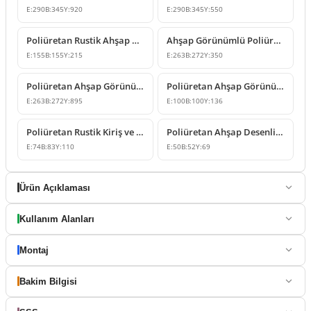
E:
290
B:
345
Y:
920
E:
290
B:
345
Y:
550
Poliüretan Rustik Ahşap Görünümlü Kiriş Payandası Modeli
Ahşap Görünümlü Poliüretan Payanda Modelleri
E:
155
B:
155
Y:
215
E:
263
B:
272
Y:
350
Poliüretan Ahşap Görünümlü Rustik Payanda Modeli
Poliüretan Ahşap Görünümlü Kiriş Payanda Modeli
E:
263
B:
272
Y:
895
E:
100
B:
100
Y:
136
Poliüretan Rustik Kiriş ve Mertek Destek Elemanı
Poliüretan Ahşap Desenli Kiriş Destek Payandası
E:
74
B:
83
Y:
110
E:
50
B:
52
Y:
69
Ürün Açıklaması
Kullanım Alanları
Montaj
Bakim Bilgisi