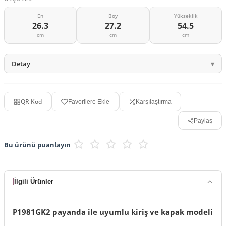
En
Boy
Yükseklik
26.3
27.2
54.5
cm
cm
cm
Detay
QR Kod
Favorilere Ekle
Karşılaştırma
Paylaş
Bu ürünü puanlayın
İlgili Ürünler
P1981GK2 payanda ile uyumlu kiriş ve kapak modeli