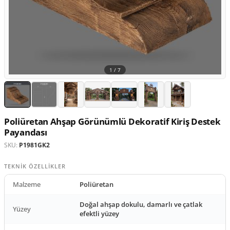
1 /
7
Poliüretan Ahşap Görünümlü Dekoratif Kiriş Destek
Payandası
SKU:
P1981GK2
TEKNIK ÖZELLIKLER
Malzeme
Poliüretan
Doğal ahşap dokulu, damarlı ve çatlak
Yüzey
efektli yüzey