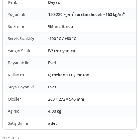
Renk
Beyaz
Yoğunluk
150-220 kg/m³ (üretim hedefi ~160 kg/m³)
Su Emme
%1’in altında
Servis Sıcaklığı
-100 °C / +80 °C
Yangın Sınıfı
B2 (zor yanıcı)
Boyanabilir
Evet
Kullanım
İç mekan + Dış mekan
Suya Dayanıklı
Evet
Ölçüler
263 × 272 × 545 mm
Ağırlık
4,00 kg
Satış Birimi
adet
ÖLÇÜLER