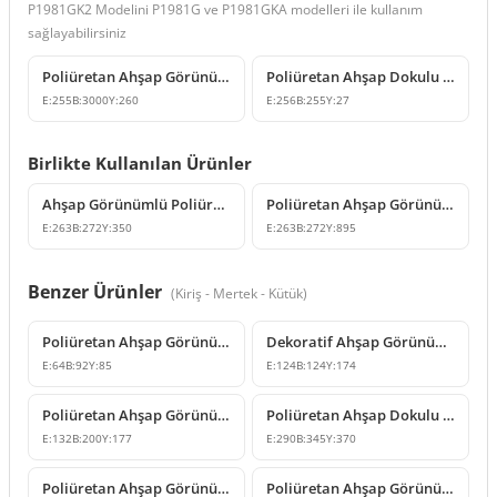
P1981GK2 Modelini P1981G ve P1981GKA modelleri ile kullanım
sağlayabilirsiniz
Poliüretan Ahşap Görünümlü Dekoratif Kiriş Kütük Modeli
Poliüretan Ahşap Dokulu Dekoratif Kiriş Kapağı Modeli
E:
255
B:
3000
Y:
260
E:
256
B:
255
Y:
27
Birlikte Kullanılan Ürünler
Ahşap Görünümlü Poliüretan Payanda Modelleri
Poliüretan Ahşap Görünümlü Rustik Payanda Modeli
E:
263
B:
272
Y:
350
E:
263
B:
272
Y:
895
Benzer Ürünler
(
Kiriş - Mertek - Kütük
)
Poliüretan Ahşap Görünümlü Küçük Kiriş Mertek Modeli
Dekoratif Ahşap Görünümlü Poliüretan Kiriş Payandası
E:
64
B:
92
Y:
85
E:
124
B:
124
Y:
174
Poliüretan Ahşap Görünümlü Kiriş Payandası Modeli
Poliüretan Ahşap Dokulu Kiriş ve Payanda Modelleri
E:
132
B:
200
Y:
177
E:
290
B:
345
Y:
370
Poliüretan Ahşap Görünümlü Rustik Payanda Kiriş
Poliüretan Ahşap Görünümlü Dekoratif Payanda Modeli