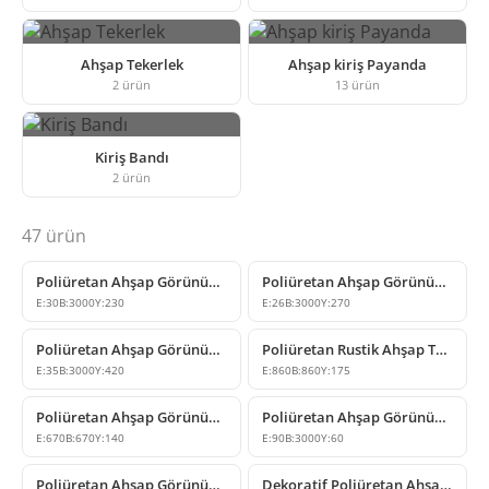
Ahşap Tekerlek
Ahşap kiriş Payanda
2
ürün
13
ürün
Kiriş Bandı
2
ürün
47
ürün
Poliüretan Ahşap Görünümlü Duvar Paneli ve Kiriş Modeli
Poliüretan Ahşap Görünümlü Rustik Duvar ve Tavan Paneli
E:
30
B:
3000
Y:
230
E:
26
B:
3000
Y:
270
Poliüretan Ahşap Görünüm Duvar Paneli ve Kiriş Modelleri
Poliüretan Rustik Ahşap Tekerlek Dekorasyon Modeli
E:
35
B:
3000
Y:
420
E:
860
B:
860
Y:
175
Poliüretan Ahşap Görünümlü Dekoratif Tekerlek Modelleri
Poliüretan Ahşap Görünümlü Dekoratif Kiriş Modelleri
E:
670
B:
670
Y:
140
E:
90
B:
3000
Y:
60
Poliüretan Ahşap Görünümlü Küçük Kiriş Mertek Modeli
Dekoratif Poliüretan Ahşap Görünümlü Kiriş Kapama Bloğu