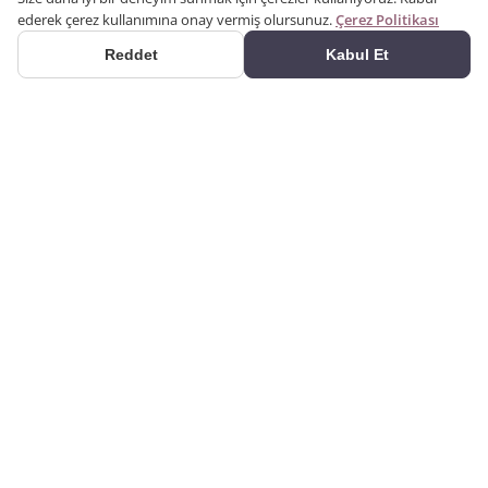
ederek çerez kullanımına onay vermiş olursunuz.
Çerez Politikası
Reddet
Kabul Et
ÜRÜNLER
2000 yılından bu yana
Kategoriler
üretim yapıyoruz. Poliüretan
Ürün Ara
dekorasyon ürünlerini kendi
kalıplarımızla üreten bir
Galeri