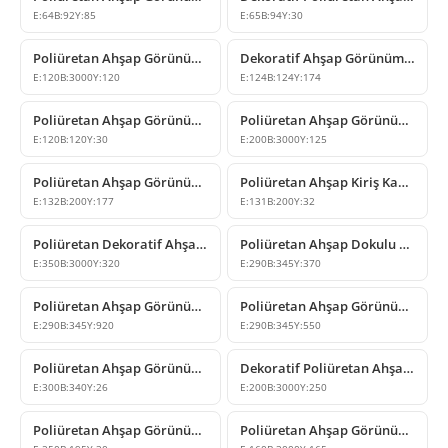
E:
64
B:
92
Y:
85
E:
65
B:
94
Y:
30
Poliüretan Ahşap Görünümlü Dekoratif Kiriş
Dekoratif Ahşap Görünümlü Poliüretan Kiriş Payandası
E:
120
B:
3000
Y:
120
E:
124
B:
124
Y:
174
Poliüretan Ahşap Görünümlü Kiriş Kapağı Modelleri
Poliüretan Ahşap Görünümlü Dekoratif Tavan Kirişi
E:
120
B:
120
Y:
30
E:
200
B:
3000
Y:
125
Poliüretan Ahşap Görünümlü Kiriş Payandası Modeli
Poliüretan Ahşap Kiriş Kapağı ve Mertek Sonu Modelleri
E:
132
B:
200
Y:
177
E:
131
B:
200
Y:
32
Poliüretan Dekoratif Ahşap Görünümlü Kiriş Modeli
Poliüretan Ahşap Dokulu Kiriş ve Payanda Modelleri
E:
350
B:
3000
Y:
320
E:
290
B:
345
Y:
370
Poliüretan Ahşap Görünümlü Rustik Payanda Kiriş
Poliüretan Ahşap Görünümlü Dekoratif Payanda Modeli
E:
290
B:
345
Y:
920
E:
290
B:
345
Y:
550
Poliüretan Ahşap Görünümlü Dekoratif Kiriş Kapağı
Dekoratif Poliüretan Ahşap Görünümlü Kiriş ve Kütük Modeli
E:
300
B:
340
Y:
26
E:
200
B:
3000
Y:
250
Poliüretan Ahşap Görünümlü Kiriş Kapağı Modelleri
Poliüretan Ahşap Görünümlü Kiriş ve Mertek Modeli