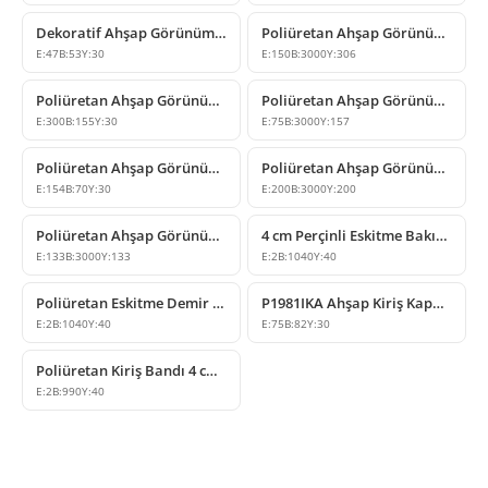
Dekoratif Ahşap Görünümlü Poliüretan Kiriş Kapağı Modeli
Poliüretan Ahşap Görünümlü Kiriş Kütük Tasarımı
E:
47
B:
53
Y:
30
E:
150
B:
3000
Y:
306
Poliüretan Ahşap Görünümlü Rustik Kiriş Kapağı Modeli
Poliüretan Ahşap Görünümlü Kiriş ve Mertek Modelleri
E:
300
B:
155
Y:
30
E:
75
B:
3000
Y:
157
Poliüretan Ahşap Görünümlü Dekoratif Mertek ve Kiriş Kapağı
Poliüretan Ahşap Görünümlü Kiriş ve Kütük Modelleri
E:
154
B:
70
Y:
30
E:
200
B:
3000
Y:
200
Poliüretan Ahşap Görünümlü Köşe Kiriş ve Mertek Modeli
4 cm Perçinli Eskitme Bakır Poliüretan Kiriş Bandı
E:
133
B:
3000
Y:
133
E:
2
B:
1040
Y:
40
Poliüretan Eskitme Demir Dokulu Perçinli Kiriş Bandı 4 cm
P1981IKA Ahşap Kiriş Kapağı
E:
2
B:
1040
Y:
40
E:
75
B:
82
Y:
30
Poliüretan Kiriş Bandı 4 cm Dekoratif Mertek Birleşim Elemanı
E:
2
B:
990
Y:
40