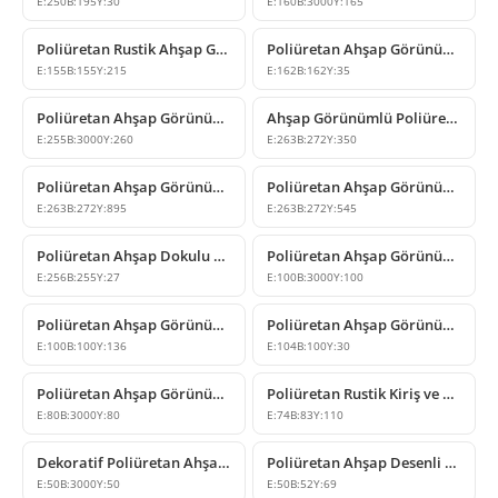
E:
250
B:
195
Y:
30
E:
160
B:
3000
Y:
165
Poliüretan Rustik Ahşap Görünümlü Kiriş Payandası Modeli
Poliüretan Ahşap Görünümlü Rustik Kiriş Kapağı Modeli
E:
155
B:
155
Y:
215
E:
162
B:
162
Y:
35
Poliüretan Ahşap Görünümlü Dekoratif Kiriş Kütük Modeli
Ahşap Görünümlü Poliüretan Payanda Modelleri
E:
255
B:
3000
Y:
260
E:
263
B:
272
Y:
350
Poliüretan Ahşap Görünümlü Rustik Payanda Modeli
Poliüretan Ahşap Görünümlü Dekoratif Kiriş Destek Payandası
E:
263
B:
272
Y:
895
E:
263
B:
272
Y:
545
Poliüretan Ahşap Dokulu Dekoratif Kiriş Kapağı Modeli
Poliüretan Ahşap Görünümlü Kiriş ve Kütük Modelleri
E:
256
B:
255
Y:
27
E:
100
B:
3000
Y:
100
Poliüretan Ahşap Görünümlü Kiriş Payanda Modeli
Poliüretan Ahşap Görünümlü Kiriş Kapağı Modeli
E:
100
B:
100
Y:
136
E:
104
B:
100
Y:
30
Poliüretan Ahşap Görünümlü Kiriş ve Mertek Modelleri
Poliüretan Rustik Kiriş ve Mertek Destek Elemanı
E:
80
B:
3000
Y:
80
E:
74
B:
83
Y:
110
Dekoratif Poliüretan Ahşap Görünümlü Kiriş ve Kütük Modeli
Poliüretan Ahşap Desenli Kiriş Destek Payandası
E:
50
B:
3000
Y:
50
E:
50
B:
52
Y:
69