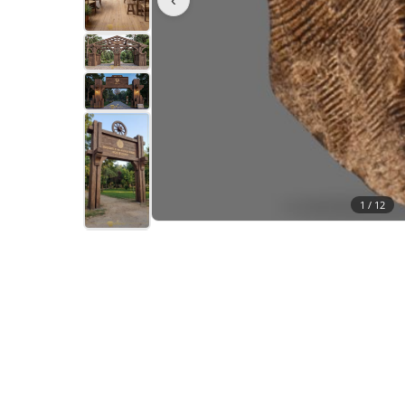
1 /
12