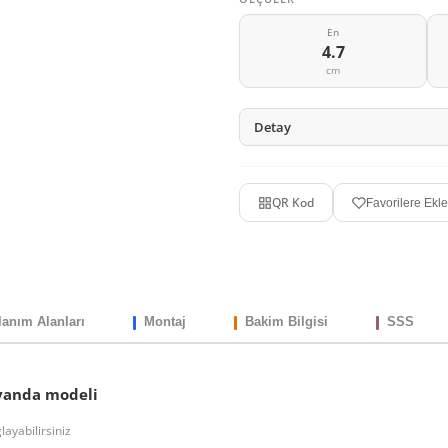
En
4.7
cm
Detay
QR Kod
Favorilere Ekle
lanım Alanları
Montaj
Bakim Bilgisi
SSS
ayanda modeli
ayabilirsiniz