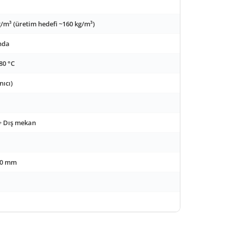
g/m³ (üretim hedefi ~160 kg/m³)
ında
+80 °C
nıcı)
+ Dış mekan
 30 mm