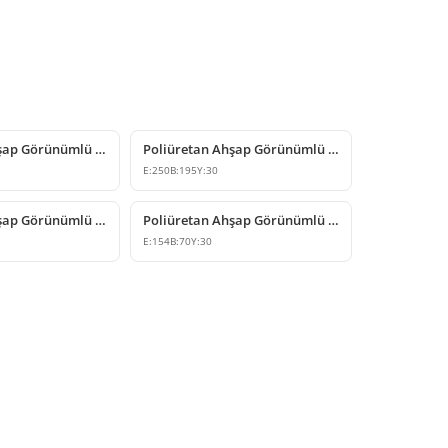
Poliüretan Ahşap Görünümlü Dekoratif Kiriş Kapağı
Poliüretan Ahşap Görünümlü Kiriş Kapağı Modelleri
E:
250
B:
195
Y:
30
Poliüretan Ahşap Görünümlü Rustik Kiriş Kapağı Modeli
Poliüretan Ahşap Görünümlü Dekoratif Mertek ve Kiriş Kapağı
E:
154
B:
70
Y:
30