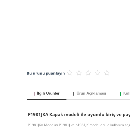
Bu ürünü puanlayın
İlgili Ürünler
Ürün Açıklaması
Kul
P1981JKA Kapak modeli ile uyumlu kiriş ve p
P1981JKA Modelini P1981J ve p1981JK modelleri ile kullanım sağl