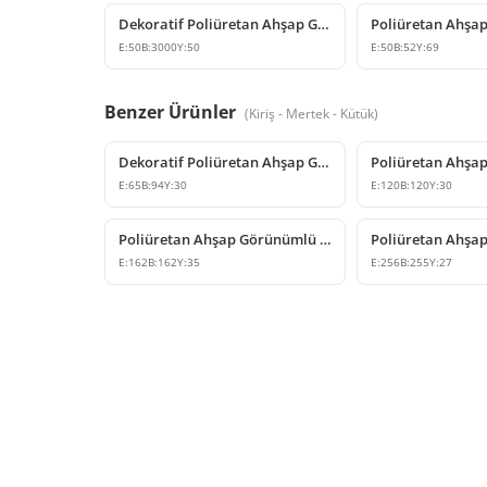
Dekoratif Poliüretan Ahşap Görünümlü Kiriş ve Kütük Modeli
E:
50
B:
3000
Y:
50
E:
50
B:
52
Y:
69
Benzer Ürünler
(
Kiriş - Mertek - Kütük
)
Dekoratif Poliüretan Ahşap Görünümlü Kiriş Kapama Bloğu
E:
65
B:
94
Y:
30
E:
120
B:
120
Y:
30
Poliüretan Ahşap Görünümlü Rustik Kiriş Kapağı Modeli
E:
162
B:
162
Y:
35
E:
256
B:
255
Y:
27