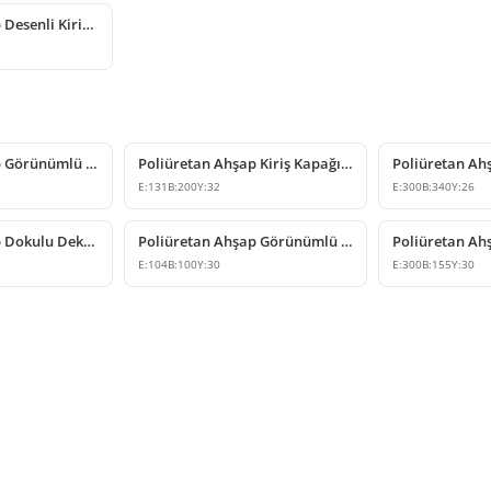
Poliüretan Ahşap Desenli Kiriş Destek Payandası
Poliüretan Ahşap Görünümlü Kiriş Kapağı Modelleri
Poliüretan Ahşap Kiriş Kapağı ve Mertek Sonu Modelleri
E:
131
B:
200
Y:
32
E:
300
B:
340
Y:
26
Poliüretan Ahşap Dokulu Dekoratif Kiriş Kapağı Modeli
Poliüretan Ahşap Görünümlü Kiriş Kapağı Modeli
E:
104
B:
100
Y:
30
E:
300
B:
155
Y:
30