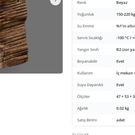
Renk
Beyaz
Yoğunluk
150-220 k
Su Emme
%1’in alt
Servis Sıcaklığı
-100 °C / 
Yangın Sınıfı
B2 (zor ya
Boyanabilir
Evet
Kullanım
İç mekan 
Suya Dayanıklı
Evet
Ölçüler
47 × 53 ×
Ağırlık
0,02 kg
Satış Birimi
adet
ÖLÇÜLER