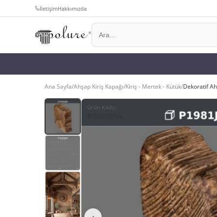
İletişim
Hakkımızda
Ana Sayfa
/
Ahşap Kiriş Kapağı
/
Kiriş - Mertek - Kütük
/
Dekoratif Ah
Ürün Kodu
:
P1981JKA
‹