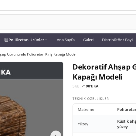
Poliüretan Ürünler
Ana Sayfa
Galeri
Distribütör / Bayi
şap Görünümlü Poliüretan Kiriş Kapağı Modeli
Dekoratif Ahşap 
Kapağı Modeli
SKU:
P1981JKA
TEKNIK ÖZELLIKLER
Malzeme
Poliüreta
Rüstik ah
Yüzey
yüzey
›