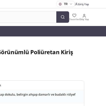
Giriş Yap
Favoriler
Giriş Yap
Görünümlü Poliüretan Kiriş
n
şap dokulu, belirgin ahşap damarlı ve budaklı rölyef