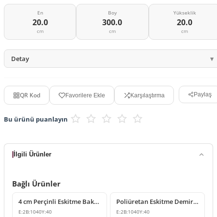
En
Boy
Yükseklik
20.0
300.0
20.0
cm
cm
cm
Detay
QR Kod
Paylaş
Favorilere Ekle
Karşılaştırma
Bu ürünü puanlayın
İlgili Ürünler
Bağlı Ürünler
4 cm Perçinli Eskitme Bakır Poliüretan Kiriş Bandı
Poliüretan Eskitme Demir Dokulu Perçinli Kiriş Bandı 4 cm
E:
2
B:
1040
Y:
40
E:
2
B:
1040
Y:
40