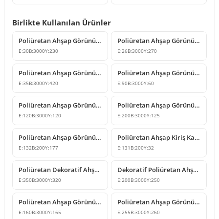
Birlikte Kullanılan Ürünler
Poliüretan Ahşap Görünümlü Duvar Paneli ve Kiriş Modeli
Poliüretan Ahşap Görünümlü Rustik Duvar ve Tavan Paneli
E:
30
B:
3000
Y:
230
E:
26
B:
3000
Y:
270
Poliüretan Ahşap Görünüm Duvar Paneli ve Kiriş Modelleri
Poliüretan Ahşap Görünümlü Dekoratif Kiriş Modelleri
E:
35
B:
3000
Y:
420
E:
90
B:
3000
Y:
60
Poliüretan Ahşap Görünümlü Dekoratif Kiriş
Poliüretan Ahşap Görünümlü Dekoratif Tavan Kirişi
E:
120
B:
3000
Y:
120
E:
200
B:
3000
Y:
125
Poliüretan Ahşap Görünümlü Kiriş Payandası Modeli
Poliüretan Ahşap Kiriş Kapağı ve Mertek Sonu Modelleri
E:
132
B:
200
Y:
177
E:
131
B:
200
Y:
32
Poliüretan Dekoratif Ahşap Görünümlü Kiriş Modeli
Dekoratif Poliüretan Ahşap Görünümlü Kiriş ve Kütük Modeli
E:
350
B:
3000
Y:
320
E:
200
B:
3000
Y:
250
Poliüretan Ahşap Görünümlü Kiriş ve Mertek Modeli
Poliüretan Ahşap Görünümlü Dekoratif Kiriş Kütük Modeli
E:
160
B:
3000
Y:
165
E:
255
B:
3000
Y:
260