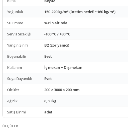
Renk
Beyaz
Yoğunluk
150-220 kg/m³ (üretim hedefi ~160 kg/m³)
Su Emme
%1’in altında
Servis Sıcaklığı
-100 °C / +80 °C
Yangın Sınıfı
B2 (zor yanıcı)
Boyanabilir
Evet
Kullanım
İç mekan + Dış mekan
Suya Dayanıklı
Evet
Ölçüler
200 × 3000 × 200 mm
Ağırlık
8,50 kg
Satış Birimi
adet
ÖLÇÜLER