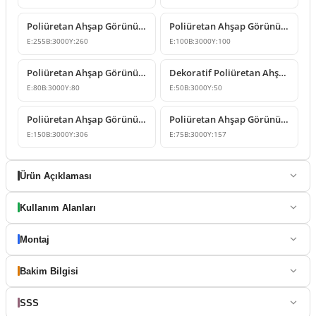
Poliüretan Ahşap Görünümlü Dekoratif Kiriş Kütük Modeli
Poliüretan Ahşap Görünümlü Kiriş ve Kütük Modelleri
E:
255
B:
3000
Y:
260
E:
100
B:
3000
Y:
100
Poliüretan Ahşap Görünümlü Kiriş ve Mertek Modelleri
Dekoratif Poliüretan Ahşap Görünümlü Kiriş ve Kütük Modeli
E:
80
B:
3000
Y:
80
E:
50
B:
3000
Y:
50
Poliüretan Ahşap Görünümlü Kiriş Kütük Tasarımı
Poliüretan Ahşap Görünümlü Kiriş ve Mertek Modelleri
E:
150
B:
3000
Y:
306
E:
75
B:
3000
Y:
157
Ürün Açıklaması
Kullanım Alanları
Montaj
Bakim Bilgisi
SSS