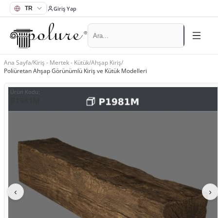
Giriş Yap
Ana Sayfa
/
Kiriş - Mertek - Kütük
/
Ahşap Kiriş
/
Poliüretan Ahşap Görünümlü Kiriş ve Kütük Modelleri
Ürün Kodu
:
P1981M
‹
›