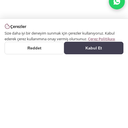
Çerezler
Size daha iyi bir deneyim sunmak için çerezler kullanıyoruz. Kabul
ederek çerez kullanımına onay vermiş olursunuz.
Çerez Politikası
Reddet
Kabul Et
ÜRÜNLER
2000 yılından bu yana
Kategoriler
üretim yapıyoruz. Poliüretan