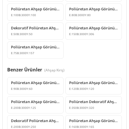
Poliüretan Ahşap Görünümlü Kiriş ve Kütük Modelleri
Poliüretan Ahşap Görünümlü Kiriş ve Mertek Modelleri
E:
100
B:
3000
Y:
100
E:
80
B:
3000
Y:
80
Dekoratif Poliüretan Ahşap Görünümlü Kiriş ve Kütük Modeli
Poliüretan Ahşap Görünümlü Kiriş Kütük Tasarımı
E:
50
B:
3000
Y:
50
E:
150
B:
3000
Y:
306
Poliüretan Ahşap Görünümlü Kiriş ve Mertek Modelleri
E:
75
B:
3000
Y:
157
Benzer Ürünler
(
Ahşap Kiriş
)
Poliüretan Ahşap Görünümlü Dekoratif Kiriş Modelleri
Poliüretan Ahşap Görünümlü Dekoratif Kiriş
E:
90
B:
3000
Y:
60
E:
120
B:
3000
Y:
120
Poliüretan Ahşap Görünümlü Dekoratif Tavan Kirişi
Poliüretan Dekoratif Ahşap Görünümlü Kiriş Modeli
E:
200
B:
3000
Y:
125
E:
350
B:
3000
Y:
320
Dekoratif Poliüretan Ahşap Görünümlü Kiriş ve Kütük Modeli
Poliüretan Ahşap Görünümlü Kiriş ve Mertek Modeli
E:
200
B:
3000
Y:
250
E:
160
B:
3000
Y:
165