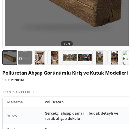
1 /
9
Poliüretan Ahşap Görünümlü Kiriş ve Kütük Modelleri
SKU:
P1981M
TEKNIK ÖZELLIKLER
Malzeme
Poliüretan
Gerçekçi ahşap damarlı, budak detaylı ve
Yüzey
rustik ahşap dokulu