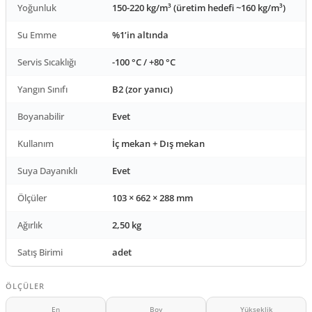
Yoğunluk
150-220 kg/m³ (üretim hedefi ~160 kg/m³)
Su Emme
%1’in altında
Servis Sıcaklığı
-100 °C / +80 °C
Yangın Sınıfı
B2 (zor yanıcı)
Boyanabilir
Evet
Kullanım
İç mekan + Dış mekan
Suya Dayanıklı
Evet
Ölçüler
103 × 662 × 288 mm
Ağırlık
2,50 kg
Satış Birimi
adet
ÖLÇÜLER
En
Boy
Yükseklik