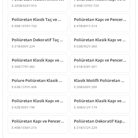
E:
205
B:
925
Y:
910
E:
90
B:
1070
Y:
720
Poliüretan Klasik Taç ve Duvar Dekoru Tasarımları
Poliüretan Kapı ve Pencere Üstü Klasik Taç Modeli
E:
90
B:
1070
Y:
720
E:
47
B:
891
Y:
314
Poliüretan Dekoratif Taç ve Kapı Üstü Süsleme Modeli
Poliüretan Klasik Kapı ve Pencere Üstü Taç Modeli
E:
31
B:
600
Y:
224
E:
63
B:
952
Y:
360
Poliüretan Klasik Kapı ve Pencere Üstü Taç Tasarımı
Poliüretan Kapı ve Pencere Üstü Taç Modeli
E:
36
B:
779
Y:
382
E:
41
B:
928
Y:
301
Polure Poliüretan Klasik Kapı ve Pencere Üstü Taç Modeli
Klasik Motifli Poliüretan Taç Modeli
E:
63
B:
1370
Y:
408
E:
30
B:
600
Y:
200
Poliüretan Klasik Kapı ve Pencere Üstü Taç Modeli
Poliüretan Klasik Kapı ve Pencere Üstü Taç Tasarımı
E:
42
B:
905
Y:
198
E:
30
B:
612
Y:
174
Poliüretan Kapı ve Pencere Üstü Klasik Taç Modeli
Poliüretan Dekoratif Kapı ve Pencere Üstü Taç Modeli
E:
40
B:
1036
Y:
210
E:
31
B:
572
Y:
229