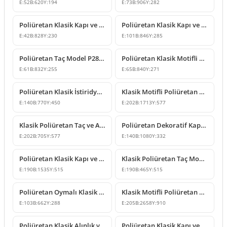
E:
52
B:
620
Y:
194
E:
73
B:
906
Y:
282
Poliüretan Klasik Kapı ve Pencere Tacı Modeli
Poliüretan Klasik Kapı ve Pencere Üstü Taç Modeli
E:
42
B:
828
Y:
230
E:
101
B:
846
Y:
285
Poliüretan Taç Model P2835
Poliüretan Klasik Motifli Kapı ve Pencere Üstü Taç Modeli
E:
61
B:
832
Y:
255
E:
65
B:
840
Y:
271
Poliüretan Klasik İstiridye Desenli Dekoratif Taç Modeli
Klasik Motifli Poliüretan Taç Tasarımı
E:
140
B:
770
Y:
450
E:
202
B:
1713
Y:
577
Klasik Poliüretan Taç ve Alınlık Modeli
Poliüretan Dekoratif Kapı ve Pencere Üstü Taç Modeli
E:
202
B:
705
Y:
577
E:
140
B:
1080
Y:
332
Poliüretan Klasik Kapı ve Pencere Üstü Taç Modeli
Klasik Poliüretan Taç Modeli ve Duvar Süsleme Çeşitleri
E:
190
B:
1535
Y:
515
E:
190
B:
465
Y:
515
Poliüretan Oymalı Klasik Duvar ve Pencere Üstü Taç Modeli
Klasik Motifli Poliüretan Taç Modelleri
E:
103
B:
662
Y:
288
E:
205
B:
2658
Y:
910
Poliüretan Klasik Alınlık ve Kapı Üstü Taç Modeli
Poliüretan Klasik Kapı ve Pencere Üstü Söve Taç Modeli