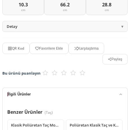
10.3
66.2
28.8
cm
cm
cm
Detay
QR Kod
Favorilere Ekle
Karşılaştırma
Paylaş
Bu ürünü puanlayın
İlgili Ürünler
Benzer Ürünler
(
Taç
)
Klasik Poliüretan Taç Modeli
Poliüretan Klasik Taç ve Kapı Üstü Motif Modeli