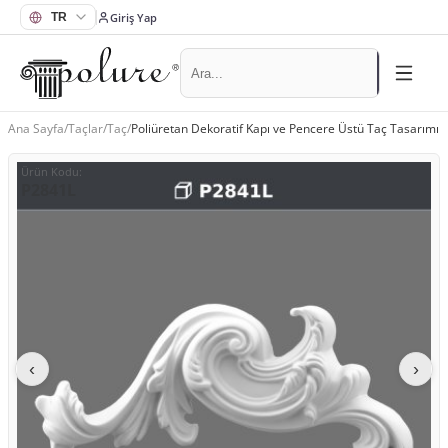
Giriş Yap
Ana Sayfa
/
Taçlar
/
Taç
/
Poliüretan Dekoratif Kapı ve Pencere Üstü Taç Tasarımı
Ürün Kodu
:
P2841L
‹
›