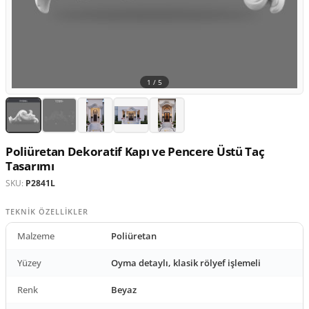
1 /
5
Poliüretan Dekoratif Kapı ve Pencere Üstü Taç
Tasarımı
SKU:
P2841L
TEKNIK ÖZELLIKLER
Malzeme
Poliüretan
Yüzey
Oyma detaylı, klasik rölyef işlemeli
Renk
Beyaz