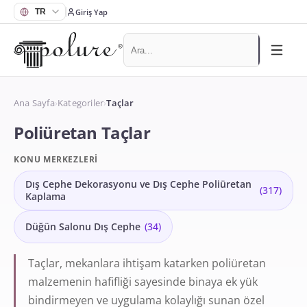
Giriş Yap
Ana Sayfa
›
Kategoriler
›
Taçlar
Poliüretan Taçlar
KONU MERKEZLERI
Dış Cephe Dekorasyonu ve Dış Cephe Poliüretan
(
317
)
Kaplama
Düğün Salonu Dış Cephe
(
34
)
Taçlar, mekanlara ihtişam katarken poliüretan
malzemenin hafifliği sayesinde binaya ek yük
bindirmeyen ve uygulama kolaylığı sunan özel