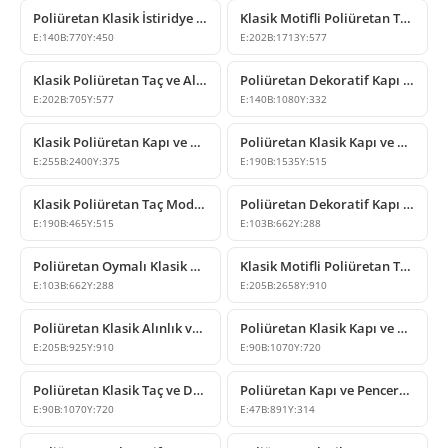
Poliüretan Klasik İstiridye Desenli Dekoratif Taç Modeli
Klasik Motifli Poliüretan Taç Tasarımı
E:
140
B:
770
Y:
450
E:
202
B:
1713
Y:
577
Klasik Poliüretan Taç ve Alınlık Modeli
Poliüretan Dekoratif Kapı ve Pencere Üstü Taç Modeli
E:
202
B:
705
Y:
577
E:
140
B:
1080
Y:
332
Klasik Poliüretan Kapı ve Pencere Üstü Taç Modeli
Poliüretan Klasik Kapı ve Pencere Üstü Taç Modeli
E:
255
B:
2400
Y:
375
E:
190
B:
1535
Y:
515
Klasik Poliüretan Taç Modeli ve Duvar Süsleme Çeşitleri
Poliüretan Dekoratif Kapı ve Pencere Üstü Taç Tasarımı
E:
190
B:
465
Y:
515
E:
103
B:
662
Y:
288
Poliüretan Oymalı Klasik Duvar ve Pencere Üstü Taç Modeli
Klasik Motifli Poliüretan Taç Modelleri
E:
103
B:
662
Y:
288
E:
205
B:
2658
Y:
910
Poliüretan Klasik Alınlık ve Kapı Üstü Taç Modeli
Poliüretan Klasik Kapı ve Pencere Üstü Söve Taç Modeli
E:
205
B:
925
Y:
910
E:
90
B:
1070
Y:
720
Poliüretan Klasik Taç ve Duvar Dekoru Tasarımları
Poliüretan Kapı ve Pencere Üstü Klasik Taç Modeli
E:
90
B:
1070
Y:
720
E:
47
B:
891
Y:
314