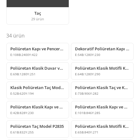
Taç
29
ürün
34
ürün
Poliüretan Kapı ve Pencere Üstü Taç Modeli
Dekoratif Poliüretan Kapı Pencere Üstü Taç Tasarımları
E:
108
B:
2400
Y:
422
E:
54
B:
1280
Y:
230
Poliüretan Klasik Duvar ve Kapı Üstü Taç Modeli
Poliüretan Klasik Motifli Kapı ve Pencere Üstü Taç Dekorasyonu
E:
69
B:
1280
Y:
251
E:
64
B:
1280
Y:
290
Klasik Poliüretan Taç Modeli
Poliüretan Klasik Taç ve Kapı Üstü Motif Modeli
E:
52
B:
620
Y:
194
E:
73
B:
906
Y:
282
Poliüretan Klasik Kapı ve Pencere Tacı Modeli
Poliüretan Klasik Kapı ve Pencere Üstü Taç Modeli
E:
42
B:
828
Y:
230
E:
101
B:
846
Y:
285
Poliüretan Taç Model P2835
Poliüretan Klasik Motifli Kapı ve Pencere Üstü Taç Modeli
E:
61
B:
832
Y:
255
E:
65
B:
840
Y:
271