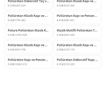
Poliüretan Dekoratif Taç ve Kapı Üstü Süsleme Modeli
Poliüretan Klasik Kapı ve Pencere Üstü Taç Modeli
E:
31
B:
600
Y:
224
E:
63
B:
952
Y:
360
Poliüretan Klasik Kapı ve Pencere Üstü Taç Tasarımı
Poliüretan Kapı ve Pencere Üstü Taç Modeli
E:
36
B:
779
Y:
382
E:
41
B:
928
Y:
301
Polure Poliüretan Klasik Kapı ve Pencere Üstü Taç Modeli
Klasik Motifli Poliüretan Taç Modeli
E:
63
B:
1370
Y:
408
E:
30
B:
600
Y:
200
Poliüretan Klasik Kapı ve Pencere Üstü Taç Modeli
Poliüretan Klasik Kapı ve Pencere Üstü Taç Tasarımı
E:
42
B:
905
Y:
198
E:
30
B:
612
Y:
174
Poliüretan Kapı ve Pencere Üstü Klasik Taç Modeli
Poliüretan Dekoratif Kapı ve Pencere Üstü Taç Modeli
E:
40
B:
1036
Y:
210
E:
31
B:
572
Y:
229