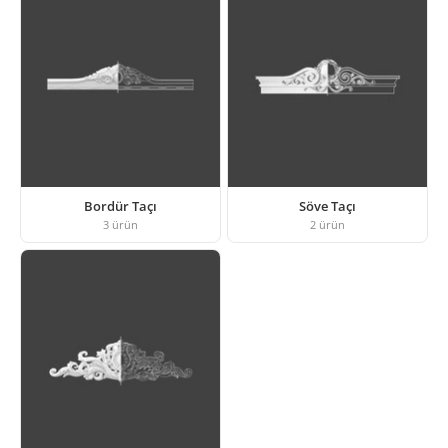
Bordür Taçı
Söve Taçı
3
ürün
2
ürün