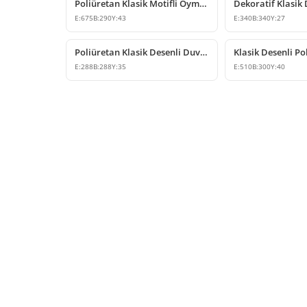
Poliüretan Klasik Motifli Oyma Çıta Köşe Modeli
E:
675
B:
290
Y:
43
E:
340
B:
340
Y:
27
Poliüretan Klasik Desenli Duvar Çıta Köşesi
E:
288
B:
288
Y:
35
E:
510
B:
300
Y:
40