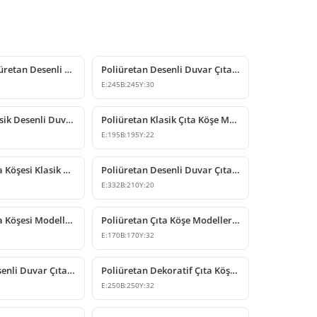
Dekoratif Poliüretan Desenli Çıta Köşe Modeli
Poliüretan Desenli Duvar Çıtası Köşe Modeli
E:
245
B:
245
Y:
30
Poliüretan Klasik Desenli Duvar Çıtası Köşe Modeli
Poliüretan Klasik Çıta Köşe Modeli
E:
195
B:
195
Y:
22
Poliüretan Çıta Köşesi Klasik Yaprak Motifli Model
Poliüretan Desenli Duvar Çıtası Köşe Modeli
E:
332
B:
210
Y:
20
Poliüretan Çıta Köşesi Modelleri ve Tasarımları
Poliüretan Çıta Köşe Modelleri ve Motifli Dekoratif Çeşitleri
E:
170
B:
170
Y:
32
Poliüretan Desenli Duvar Çıta Köşesi Tasarımları
Poliüretan Dekoratif Çıta Köşesi Modelleri
E:
250
B:
250
Y:
32