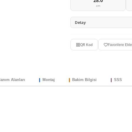
28.0
cm
Detay
QR Kod
Favorilere Ekle
lanım Alanları
Montaj
Bakim Bilgisi
SSS