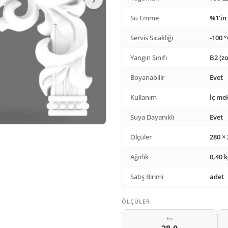
Su Emme
%1’in
Servis Sıcaklığı
-100 °
Yangın Sınıfı
B2 (zo
Boyanabilir
Evet
Kullanım
İç me
Suya Dayanıklı
Evet
Ölçüler
280 ×
Ağırlık
0,40 k
Satış Birimi
adet
ÖLÇÜLER
En