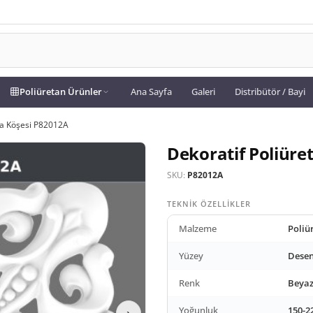
Poliüretan Ürünler
Ana Sayfa
Galeri
Distribütör / Bayi
ıta Köşesi P82012A
Dekoratif Poliüre
SKU:
P82012A
TEKNIK ÖZELLIKLER
Malzeme
Poliü
Yüzey
Desen
Renk
Beya
Yoğunluk
150-2
›