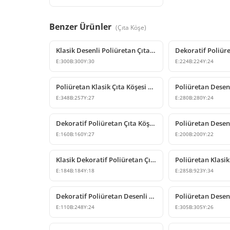
Benzer Ürünler
(
Çıta Köşe
)
Klasik Desenli Poliüretan Çıta Köşe Modeli
E:
300
B:
300
Y:
30
E:
224
B:
224
Y:
24
Poliüretan Klasik Çıta Köşesi P82017A
E:
348
B:
257
Y:
27
E:
280
B:
280
Y:
24
Dekoratif Poliüretan Çıta Köşesi Modelleri
E:
160
B:
160
Y:
27
E:
200
B:
200
Y:
22
Klasik Dekoratif Poliüretan Çıta Köşesi Tasarımları
E:
184
B:
184
Y:
18
E:
285
B:
923
Y:
34
Dekoratif Poliüretan Desenli Çıta Köşe Modeli
E:
110
B:
248
Y:
24
E:
305
B:
305
Y:
26