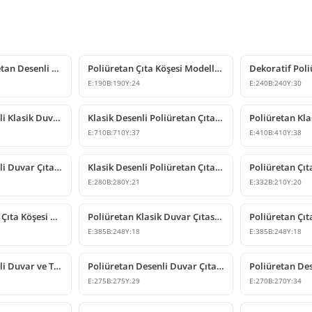
Dekoratif Poliüretan Desenli Duvar Çıtası Köşe Elemanı
Poliüretan Çıta Köşesi Modelleri ve Fiyatları
E:
190
B:
190
Y:
24
E:
240
B:
240
Y:
30
Poliüretan Desenli Klasik Duvar Çıtası Köşe Modeli
Klasik Desenli Poliüretan Çıta Köşe Modeli
E:
710
B:
710
Y:
37
E:
410
B:
410
Y:
38
Poliüretan Desenli Duvar Çıtası Köşe Modeli
Klasik Desenli Poliüretan Çıta Köşesi Modelleri
E:
280
B:
280
Y:
21
E:
332
B:
210
Y:
20
Poliüretan Klasik Çıta Köşesi ve Dekoratif Duvar Tacı
Poliüretan Klasik Duvar Çıtası Köşe Dekorasyon Modelleri
E:
385
B:
248
Y:
18
E:
385
B:
248
Y:
18
Poliüretan Desenli Duvar ve Tavan Çıta Köşe Modeli
Poliüretan Desenli Duvar Çıtası Köşe Modelleri
E:
275
B:
275
Y:
29
E:
270
B:
270
Y:
34