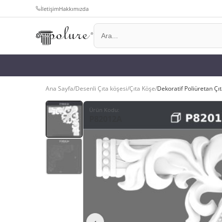
İletişim
Hakkımızda
Ana Sayfa
/
Desenli Çıta köşesi
/
Çıta Köşe
/
Dekoratif Poliüretan Ç
Ürün Kodu
:
P82012A
‹