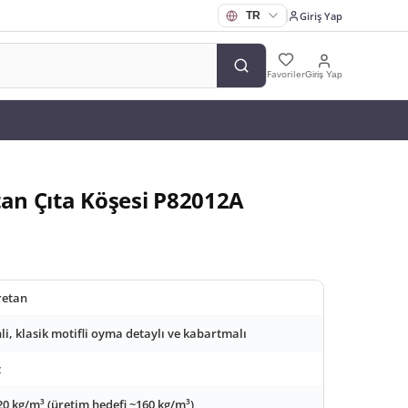
Giriş Yap
Favoriler
Giriş Yap
tan Çıta Köşesi P82012A
retan
li, klasik motifli oyma detaylı ve kabartmalı
z
20 kg/m³ (üretim hedefi ~160 kg/m³)