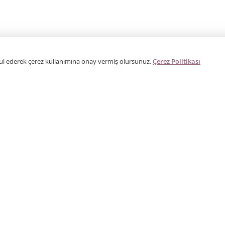
bul ederek çerez kullanımına onay vermiş olursunuz.
Çerez Politikası
ÜRÜNLER
KURUMSAL
R