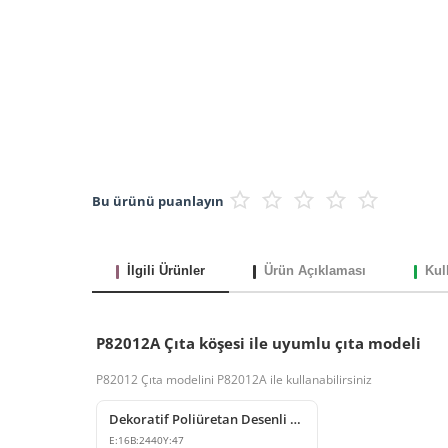
Bu ürünü puanlayın
İlgili Ürünler
Ürün Açıklaması
Kul
P82012A Çıta köşesi ile uyumlu çıta modeli
P82012 Çıta modelini P82012A ile kullanabilirsiniz
Dekoratif Poliüretan Desenli Duvar Çıtası Modelleri
E:
16
B:
2440
Y:
47