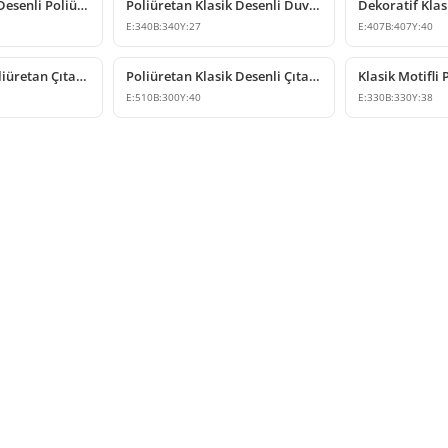
Dekoratif Klasik Desenli Poliüretan Çıta Köşe Tasarımı
Poliüretan Klasik Desenli Duvar ve Tavan Çıta Köşesi
E:
340
B:
340
Y:
27
E:
407
B:
407
Y:
40
Klasik Desenli Poliüretan Çıta Köşe Modeli
Poliüretan Klasik Desenli Çıta Köşe Modeli
E:
510
B:
300
Y:
40
E:
330
B:
330
Y:
38