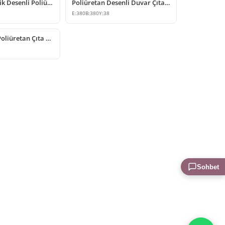
Dekoratif Klasik Desenli Poliüretan Çıta Köşe Modeli
Poliüretan Desenli Duvar Çıtası Köşe Modeli
E:
380
B:
380
Y:
38
Klasik Motifli Poliüretan Çıta Köşe Dekorasyon Modeli
Sohbet