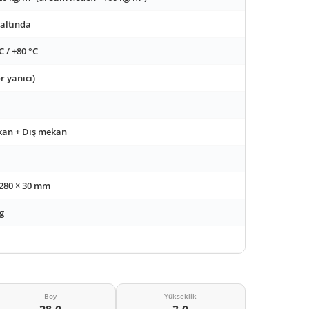
 altında
C / +80 °C
r yanıcı)
kan + Dış mekan
 280 × 30 mm
g
Boy
Yükseklik