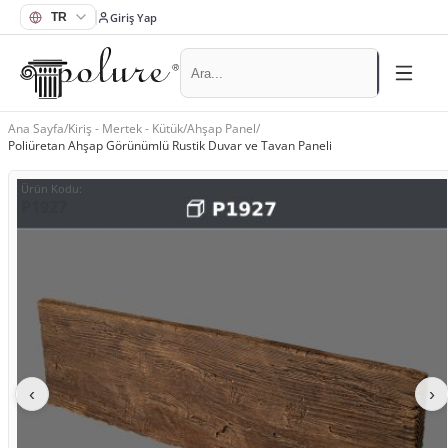
Giriş Yap
Ana Sayfa
/
Kiriş - Mertek - Kütük
/
Ahşap Panel
/
Poliüretan Ahşap Görünümlü Rustik Duvar ve Tavan Paneli
Ürün Kodu
:
P1927
‹
›