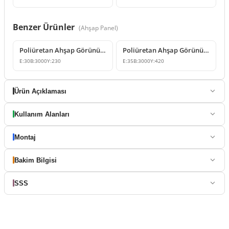
Benzer Ürünler
(
Ahşap Panel
)
Poliüretan Ahşap Görünümlü Duvar Paneli ve Kiriş Modeli
Poliüretan Ahşap Görünüm Duvar Paneli ve Kiriş Modelleri
E:
30
B:
3000
Y:
230
E:
35
B:
3000
Y:
420
Ürün Açıklaması
Kullanım Alanları
Montaj
Bakim Bilgisi
SSS