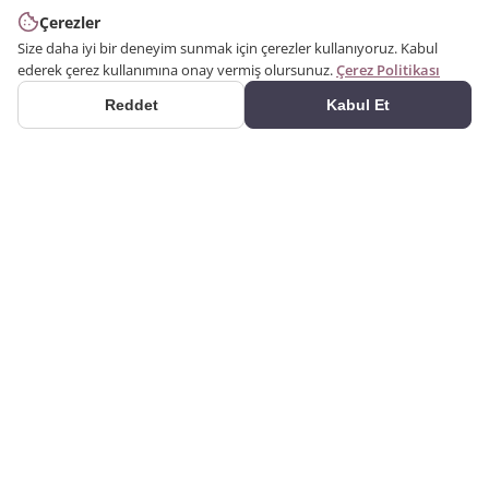
Çerezler
Size daha iyi bir deneyim sunmak için çerezler kullanıyoruz. Kabul
ederek çerez kullanımına onay vermiş olursunuz.
Çerez Politikası
Reddet
Kabul Et
ÜRÜNLER
2000 yılından bu yana
Kategoriler
üretim yapıyoruz. Poliüretan
Ürün Ara
dekorasyon ürünlerini kendi
kalıplarımızla üreten bir
Galeri
imalatçıyız. Alçı kartonpiyer