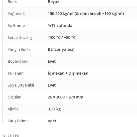
Renk
Beyaz
Yoğunluk
150-220 kg/m³ (üretim hedefi ~160 kg/m³)
Su Emme
%1’in altında
Servis Sıcaklığı
-100 °C / +80 °C
Yangın Sınıfı
B2 (zor yanıcı)
Boyanabilir
Evet
Kullanım
İç mekan + Dış mekan
Suya Dayanıklı
Evet
Ölçüler
26 × 3000 × 270 mm
Ağırlık
3,37 kg
Satış Birimi
adet
ÖLÇÜLER