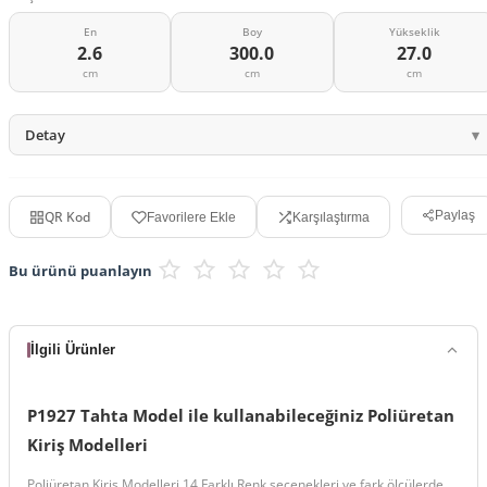
En
Boy
Yükseklik
2.6
300.0
27.0
cm
cm
cm
Detay
QR Kod
Paylaş
Favorilere Ekle
Karşılaştırma
Bu ürünü puanlayın
İlgili Ürünler
P1927 Tahta Model ile kullanabileceğiniz Poliüretan
Kiriş Modelleri
Poliüretan Kiriş Modelleri 14 Farklı Renk seçenekleri ve fark ölçülerde