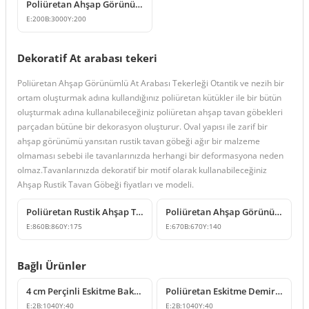
Poliüretan Ahşap Görünümlü Kiriş ve Kütük Modelleri
E:
200
B:
3000
Y:
200
Dekoratif At arabası tekeri
Poliüretan Ahşap Görünümlü At Arabası Tekerleği Otantik ve nezih bir
ortam oluşturmak adına kullandığınız poliüretan kütükler ile bir bütün
oluşturmak adına kullanabileceğiniz poliüretan ahşap tavan göbekleri
parçadan bütüne bir dekorasyon oluşturur. Oval yapısı ile zarif bir
ahşap görünümü yansıtan rustik tavan göbeği ağır bir malzeme
olmaması sebebi ile tavanlarınızda herhangi bir deformasyona neden
olmaz.Tavanlarınızda dekoratif bir motif olarak kullanabileceğiniz
Ahşap Rustik Tavan Göbeği fiyatları ve modeli.
Poliüretan Rustik Ahşap Tekerlek Dekorasyon Modeli
Poliüretan Ahşap Görünümlü Dekoratif Tekerlek Modelleri
E:
860
B:
860
Y:
175
E:
670
B:
670
Y:
140
Bağlı Ürünler
4 cm Perçinli Eskitme Bakır Poliüretan Kiriş Bandı
Poliüretan Eskitme Demir Dokulu Perçinli Kiriş Bandı 4 cm
E:
2
B:
1040
Y:
40
E:
2
B:
1040
Y:
40