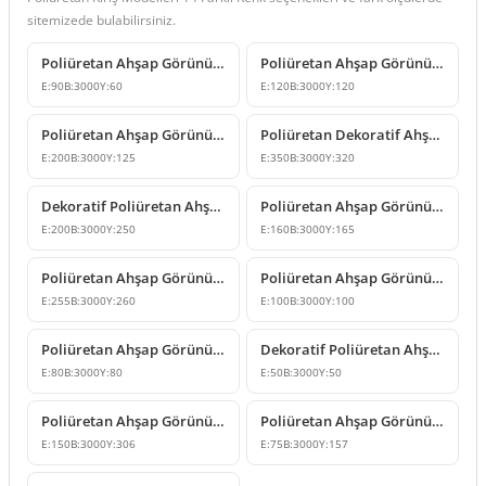
sitemizede bulabilirsiniz.
Poliüretan Ahşap Görünümlü Dekoratif Kiriş Modelleri
Poliüretan Ahşap Görünümlü Dekoratif Kiriş
E:
90
B:
3000
Y:
60
E:
120
B:
3000
Y:
120
Poliüretan Ahşap Görünümlü Dekoratif Tavan Kirişi
Poliüretan Dekoratif Ahşap Görünümlü Kiriş Modeli
E:
200
B:
3000
Y:
125
E:
350
B:
3000
Y:
320
Dekoratif Poliüretan Ahşap Görünümlü Kiriş ve Kütük Modeli
Poliüretan Ahşap Görünümlü Kiriş ve Mertek Modeli
E:
200
B:
3000
Y:
250
E:
160
B:
3000
Y:
165
Poliüretan Ahşap Görünümlü Dekoratif Kiriş Kütük Modeli
Poliüretan Ahşap Görünümlü Kiriş ve Kütük Modelleri
E:
255
B:
3000
Y:
260
E:
100
B:
3000
Y:
100
Poliüretan Ahşap Görünümlü Kiriş ve Mertek Modelleri
Dekoratif Poliüretan Ahşap Görünümlü Kiriş ve Kütük Modeli
E:
80
B:
3000
Y:
80
E:
50
B:
3000
Y:
50
Poliüretan Ahşap Görünümlü Kiriş Kütük Tasarımı
Poliüretan Ahşap Görünümlü Kiriş ve Mertek Modelleri
E:
150
B:
3000
Y:
306
E:
75
B:
3000
Y:
157