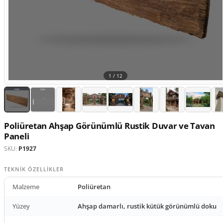
1 /
12
Poliüretan Ahşap Görünümlü Rustik Duvar ve Tavan
Paneli
SKU:
P1927
TEKNIK ÖZELLIKLER
Malzeme
Poliüretan
Yüzey
Ahşap damarlı, rustik kütük görünümlü doku