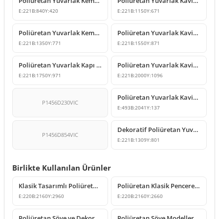
Poliüretan Yuvarlak Kemer ve Kilit Taşı Modeli
Poliüretan Yuvarlak Kavis Kemer Modelleri
E:
221
B:
840
Y:
420
E:
221
B:
1150
Y:
671
Poliüretan Yuvarlak Kemer Modeli
Poliüretan Yuvarlak Kavis Kemer Modelleri
E:
221
B:
1350
Y:
771
E:
221
B:
1550
Y:
871
Poliüretan Yuvarlak Kapı Kemeri ve Kilit Taşı Tasarımı
Poliüretan Yuvarlak Kavis Kemer Tasarımı
E:
221
B:
1750
Y:
971
E:
221
B:
2000
Y:
1096
Poliüretan Yuvarlak Kavis Kemer ve Geçiş Dekoru Modeli
P1456D230VIC
E:
493
B:
2041
Y:
137
Dekoratif Poliüretan Yuvarlak Kavis Kemer Modelleri
P1456D854VIC
E:
221
B:
1309
Y:
801
Birlikte Kullanılan Ürünler
Klasik Tasarımlı Poliüretan Kapı Sövesi Modeli KKAP30
Poliüretan Klasik Pencere Söve ve Alınlık Modeli
E:
220
B:
2160
Y:
2960
E:
220
B:
2160
Y:
2660
Poliüretan Söve ve Dekoratif Cephe Profili Modelleri
Poliüretan Söve Modelleri ve Dış Cephe Dekorasyon Ürünleri