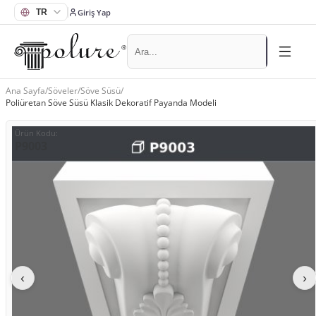
Giriş Yap
Ana Sayfa
/
Söveler
/
Söve Süsü
/
Poliüretan Söve Süsü Klasik Dekoratif Payanda Modeli
Ürün Kodu
:
P9003
‹
›