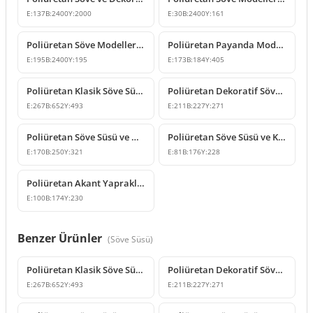
E:
137
B:
2400
Y:
2000
E:
30
B:
2400
Y:
161
Poliüretan Söve Modelleri ve Dekoratif Pencere Kenarı P1459
Poliüretan Payanda Modelleri ve Klasik Konsol Tasarımları
E:
195
B:
2400
Y:
195
E:
173
B:
184
Y:
405
Poliüretan Klasik Söve Süsü ve Pencere Tacı Modelleri
Poliüretan Dekoratif Söve Süsü ve Kilit Taşı Modeli
E:
267
B:
652
Y:
493
E:
211
B:
227
Y:
271
Poliüretan Söve Süsü ve Dekoratif Kilit Taşı Tasarımları
Poliüretan Söve Süsü ve Klasik Kilit Taşı Modeli
E:
170
B:
250
Y:
321
E:
81
B:
176
Y:
228
Poliüretan Akant Yapraklı Dekoratif Payanda Modeli
E:
100
B:
174
Y:
230
Benzer Ürünler
(
Söve Süsü
)
Poliüretan Klasik Söve Süsü ve Pencere Tacı Modelleri
Poliüretan Dekoratif Söve Süsü ve Kilit Taşı Modeli
E:
267
B:
652
Y:
493
E:
211
B:
227
Y:
271