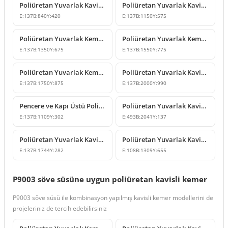
Poliüretan Yuvarlak Kavis Kemer ve Geçiş Dekoru
Poliüretan Yuvarlak Kavis Kemer Kapı Pencere Üstü Modeli
E:
137
B:
840
Y:
420
E:
137
B:
1150
Y:
575
Poliüretan Yuvarlak Kemer ve Kapı Üstü Kavis Modelleri
Poliüretan Yuvarlak Kemer Modeli 155 cm
E:
137
B:
1350
Y:
675
E:
137
B:
1550
Y:
775
Poliüretan Yuvarlak Kemer Modeli
Poliüretan Yuvarlak Kavis Kemer ve Geçiş Sövesi Modelleri
E:
137
B:
1750
Y:
875
E:
137
B:
2000
Y:
990
Pencere ve Kapı Üstü Poliüretan Yuvarlak Kavis Kemer
Poliüretan Yuvarlak Kavis Kemer ve Geçiş Dekoru Modeli
E:
137
B:
1109
Y:
302
E:
493
B:
2041
Y:
137
Poliüretan Yuvarlak Kavisli Kemer Modeli
Poliüretan Yuvarlak Kavis Kemer Modeli
E:
137
B:
1744
Y:
282
E:
108
B:
1309
Y:
655
P9003 söve süsüne uygun poliüretan kavisli kemer
P9003 söve süsü ile kombinasyon yapılmış kavisli kemer modellerini de
projeleriniz de tercih edebilirsiniz