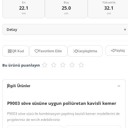
En
Boy
Yükseklik
22.1
25.0
32.1
cm
cm
cm
Detay
QR Kod
Paylaş
Favorilere Ekle
Karşılaştırma
Bu ürünü puanlayın
İlgili Ürünler
P9003 söve süsüne uygun poliüretan kavisli kemer
P9003 söve süsü ile kombinasyon yapılmış kavisli kemer modellerini de
projeleriniz de tercih edebilirsiniz