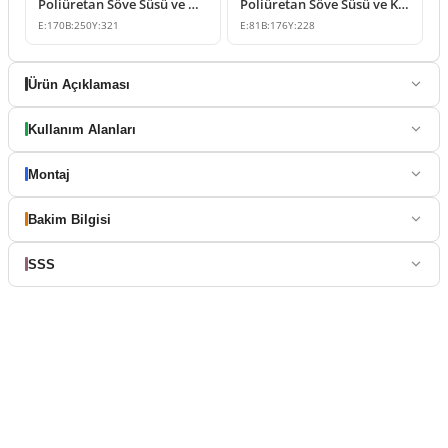
Poliüretan Söve Süsü ve Dekoratif Kilit Taşı Tasarımları
Poliüretan Söve Süsü ve Klasik Kilit Taşı Modeli
E:
170
B:
250
Y:
321
E:
81
B:
176
Y:
228
Ürün Açıklaması
Kullanım Alanları
Montaj
Bakim Bilgisi
SSS