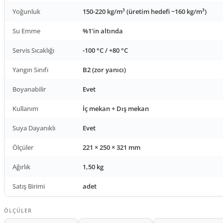
Yoğunluk
150-220 kg/m³ (üretim hedefi ~160 kg/m³)
Su Emme
%1’in altında
Servis Sıcaklığı
-100 °C / +80 °C
Yangın Sınıfı
B2 (zor yanıcı)
Boyanabilir
Evet
Kullanım
İç mekan + Dış mekan
Suya Dayanıklı
Evet
Ölçüler
221 × 250 × 321 mm
Ağırlık
1,50 kg
Satış Birimi
adet
ÖLÇÜLER