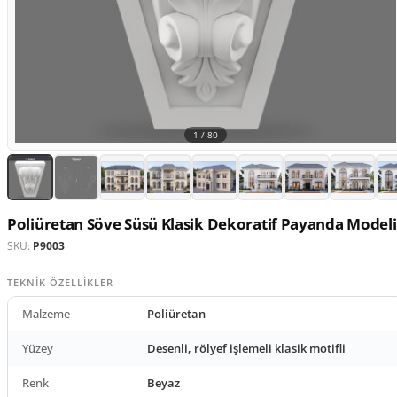
1 /
80
Poliüretan Söve Süsü Klasik Dekoratif Payanda Modeli
SKU:
P9003
TEKNIK ÖZELLIKLER
Malzeme
Poliüretan
Yüzey
Desenli, rölyef işlemeli klasik motifli
Renk
Beyaz