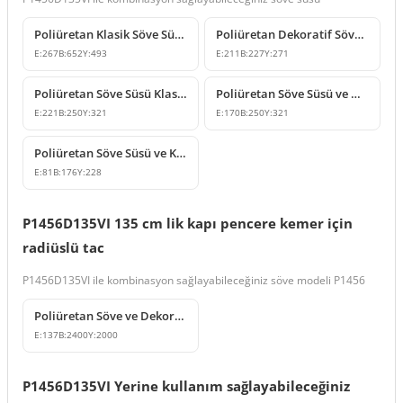
Poliüretan Klasik Söve Süsü ve Pencere Tacı Modelleri
Poliüretan Dekoratif Söve Süsü ve Kilit Taşı Modeli
E:
267
B:
652
Y:
493
E:
211
B:
227
Y:
271
Poliüretan Söve Süsü Klasik Dekoratif Payanda Modeli
Poliüretan Söve Süsü ve Dekoratif Kilit Taşı Tasarımları
E:
221
B:
250
Y:
321
E:
170
B:
250
Y:
321
Poliüretan Söve Süsü ve Klasik Kilit Taşı Modeli
E:
81
B:
176
Y:
228
P1456D135VI 135 cm lik kapı pencere kemer için
radiüslü tac
P1456D135VI ile kombinasyon sağlayabileceğiniz söve modeli P1456
Poliüretan Söve ve Dekoratif Cephe Profili Modelleri
E:
137
B:
2400
Y:
2000
P1456D135VI Yerine kullanım sağlayabileceğiniz