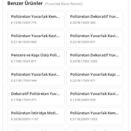
Benzer Ürünler
(
Yuvarlak Kavis Kemer
)
Poliüretan Yuvarlak Kemer Modeli 155 cm
Poliüretan Dekoratif Yuvarlak Kemer Modeli
E:
137
B:
1550
Y:
775
E:
267
B:
1550
Y:
982
Poliüretan Yuvarlak Kavis Kemer Modeli
Poliüretan Yuvarlak Kavis Kemer Modelleri
E:
211
B:
1550
Y:
840
E:
221
B:
1550
Y:
871
Pencere ve Kapı Üstü Poliüretan Yuvarlak Kavis Kemer Modeli
Poliüretan Dekoratif Yuvarlak Kavis Kemer Modelleri
E:
170
B:
1550
Y:
871
E:
267
B:
1750
Y:
1082
Poliüretan Yuvarlak Kavis Kemer Modelleri
Poliüretan Yuvarlak Kapı Kemeri ve Kilit Taşı Tasarımı
E:
211
B:
1750
Y:
944
E:
221
B:
1750
Y:
971
Dekoratif Poliüretan Yuvarlak Kavis Kemer Tasarımı
Poliüretan Yuvarlak Kavis Kemer ve Geçiş Sövesi Modelleri
E:
170
B:
1750
Y:
971
E:
137
B:
2000
Y:
990
Poliüretan İstiridye Motifli Yuvarlak Kemer Modeli
Poliüretan Yuvarlak Kemer ve Dekoratif Kilit Taşı Modeli
E:
267
B:
2000
Y:
1197
E:
211
B:
2000
Y:
1053