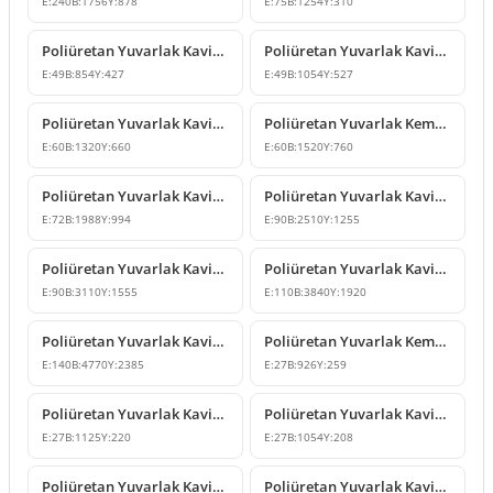
E:
240
B:
1756
Y:
878
E:
75
B:
1254
Y:
310
Poliüretan Yuvarlak Kavisli Kemer ve Pencere Söve Modeli
Poliüretan Yuvarlak Kavis Kemer ve Kapı Üstü Süsleme Modeli
E:
49
B:
854
Y:
427
E:
49
B:
1054
Y:
527
Poliüretan Yuvarlak Kavis Kemer Modelleri
Poliüretan Yuvarlak Kemer ve Kavisli Kapı Pencere Dekoru
E:
60
B:
1320
Y:
660
E:
60
B:
1520
Y:
760
Poliüretan Yuvarlak Kavis Kemer Modelleri
Poliüretan Yuvarlak Kavis Kemer ve Seviye Geçiş Profili
E:
72
B:
1988
Y:
994
E:
90
B:
2510
Y:
1255
Poliüretan Yuvarlak Kavis Kemer ve Geçiş Dekoru Modeli
Poliüretan Yuvarlak Kavisli Kemer Modeli
E:
90
B:
3110
Y:
1555
E:
110
B:
3840
Y:
1920
Poliüretan Yuvarlak Kavisli Kemer Modeli
Poliüretan Yuvarlak Kemer ve Kavisli Söve Tasarımı
E:
140
B:
4770
Y:
2385
E:
27
B:
926
Y:
259
Poliüretan Yuvarlak Kavisli Kemer ve Söve Taç Modeli
Poliüretan Yuvarlak Kavis Kemer ve Pencere Süsleme Dekoru
E:
27
B:
1125
Y:
220
E:
27
B:
1054
Y:
208
Poliüretan Yuvarlak Kavis Kemer Modeli
Poliüretan Yuvarlak Kavisli Kemer ve Pencere Söve Modeli