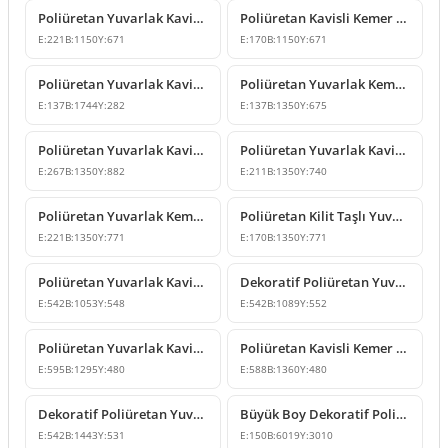
Poliüretan Yuvarlak Kavis Kemer Modelleri
Poliüretan Kavisli Kemer ve Kilit Taşı Modeli
E:
221
B:
1150
Y:
671
E:
170
B:
1150
Y:
671
Poliüretan Yuvarlak Kavisli Kemer Modeli
Poliüretan Yuvarlak Kemer ve Kapı Üstü Kavis Modelleri
E:
137
B:
1744
Y:
282
E:
137
B:
1350
Y:
675
Poliüretan Yuvarlak Kavis Kemer Modelleri
Poliüretan Yuvarlak Kavis Kemer Modelleri ve Fiyatları
E:
267
B:
1350
Y:
882
E:
211
B:
1350
Y:
740
Poliüretan Yuvarlak Kemer Modeli
Poliüretan Kilit Taşlı Yuvarlak Kavis Kemer
E:
221
B:
1350
Y:
771
E:
170
B:
1350
Y:
771
Poliüretan Yuvarlak Kavis Kemer Süsleme Modeli
Dekoratif Poliüretan Yuvarlak Kavis Kemer Söve Modeli
E:
542
B:
1053
Y:
548
E:
542
B:
1089
Y:
552
Poliüretan Yuvarlak Kavis Kemer Tasarımı
Poliüretan Kavisli Kemer Modelleri ve Tasarımları
E:
595
B:
1295
Y:
480
E:
588
B:
1360
Y:
480
Dekoratif Poliüretan Yuvarlak Kavis Kemer Süsleme Modeli
Büyük Boy Dekoratif Poliüretan Yuvarlak Kavis Kemer
E:
542
B:
1443
Y:
531
E:
150
B:
6019
Y:
3010