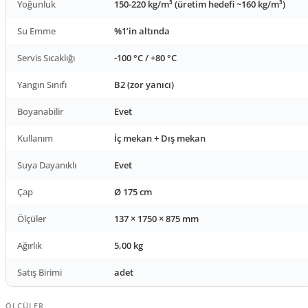
Yoğunluk
150-220 kg/m³ (üretim hedefi ~160 kg/m³)
Su Emme
%1’in altında
Servis Sıcaklığı
-100 °C / +80 °C
Yangın Sınıfı
B2 (zor yanıcı)
Boyanabilir
Evet
Kullanım
İç mekan + Dış mekan
Suya Dayanıklı
Evet
Çap
Ø 175 cm
Ölçüler
137 × 1750 × 875 mm
Ağırlık
5,00 kg
Satış Birimi
adet
ÖLÇÜLER