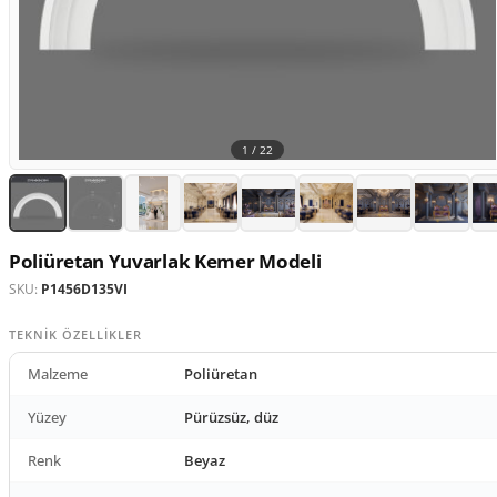
1 /
22
Poliüretan Yuvarlak Kemer Modeli
SKU:
P1456D135VI
TEKNIK ÖZELLIKLER
Malzeme
Poliüretan
Yüzey
Pürüzsüz, düz
Renk
Beyaz