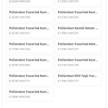
E:
226
B:
1449
Y:
200
E:
137
B:
1150
Y:
575
Poliüretan Yuvarlak Kavisli Kemer ve Taç Modeli
Poliüretan Yuvarlak Kavisli Kemer ve Geçiş Dekoru
E:
267
B:
1150
Y:
782
E:
211
B:
1150
Y:
637
Poliüretan Yuvarlak Kavis Kemer Modelleri
Poliüretan Kavisli Kemer ve Kilit Taşı Modeli
E:
221
B:
1150
Y:
671
E:
170
B:
1150
Y:
671
Poliüretan Yuvarlak Kavisli Kemer Modeli
Poliüretan Yuvarlak Kemer ve Kapı Üstü Kavis Modelleri
E:
137
B:
1744
Y:
282
E:
137
B:
1350
Y:
675
Poliüretan Yuvarlak Kavis Kemer Modelleri
Poliüretan Yuvarlak Kavis Kemer Modelleri ve Fiyatları
E:
267
B:
1350
Y:
882
E:
211
B:
1350
Y:
740
Poliüretan Yuvarlak Kemer Modeli
Poliüretan Kilit Taşlı Yuvarlak Kavis Kemer
E:
221
B:
1350
Y:
771
E:
170
B:
1350
Y:
771
Poliüretan Yuvarlak Kavis Kemer Modeli
E:
108
B:
1309
Y:
655