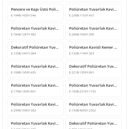
Pencere ve Kapı Üstü Poliüretan Yuvarlak Kavis Kemer Sövesi
Poliüretan Yuvarlak Kavis Kemer Modeli
E:
184
B:
1426
Y:
546
E:
238
B:
1153
Y:
437
Poliüretan Yuvarlak Kavis Kemer Dekorasyon Modelleri
Poliüretan Yuvarlak Kavisli Kemer ve Söve Tasarımı
E:
184
B:
1287
Y:
482
E:
286
B:
1560
Y:
300
Dekoratif Poliüretan Yuvarlak Kavis Kemer Modelleri
Poliüretan Kavisli Kemer ve Pencere Üstü Dekor Modeli
E:
133
B:
1441
Y:
384
E:
133
B:
1194
Y:
353
Poliüretan Yuvarlak Kavis Kemer Modeli
Dekoratif Poliüretan Yuvarlak Kavis Kemer Modelleri
E:
108
B:
1309
Y:
655
E:
221
B:
1309
Y:
801
Poliüretan Yuvarlak Kavis Kemer Modeli
Poliüretan Yuvarlak Kavis Kemer Kapı ve Pencere Üstü Dekor
E:
170
B:
1309
Y:
801
E:
193
B:
2310
Y:
1155
Poliüretan Yuvarlak Kavisli Kemer ve Kapı Üstü Dekor Modelleri
Poliüretan Yuvarlak Kavis Kemer Modeli
E:
299
B:
1090
Y:
302
E:
193
B:
4605
Y:
2302
Poliüretan Yuvarlak Kavis Kemer Modeli
Dekoratif Poliüretan Yuvarlak Kavis Kemer Modeli