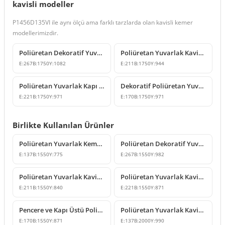
kavisli modeller
P1456D135VI ile aynı ölçü ama farklı tarzlarda olan kavisli kemer
modellerimizdir.
Poliüretan Dekoratif Yuvarlak Kavis Kemer Modelleri
Poliüretan Yuvarlak Kavis Kemer Modelleri
E:
267
B:
1750
Y:
1082
E:
211
B:
1750
Y:
944
Poliüretan Yuvarlak Kapı Kemeri ve Kilit Taşı Tasarımı
Dekoratif Poliüretan Yuvarlak Kavis Kemer Tasarımı
E:
221
B:
1750
Y:
971
E:
170
B:
1750
Y:
971
Birlikte Kullanılan Ürünler
Poliüretan Yuvarlak Kemer Modeli 155 cm
Poliüretan Dekoratif Yuvarlak Kemer Modeli
E:
137
B:
1550
Y:
775
E:
267
B:
1550
Y:
982
Poliüretan Yuvarlak Kavis Kemer Modeli
Poliüretan Yuvarlak Kavis Kemer Modelleri
E:
211
B:
1550
Y:
840
E:
221
B:
1550
Y:
871
Pencere ve Kapı Üstü Poliüretan Yuvarlak Kavis Kemer Modeli
Poliüretan Yuvarlak Kavis Kemer ve Geçiş Sövesi Modelleri
E:
170
B:
1550
Y:
871
E:
137
B:
2000
Y:
990