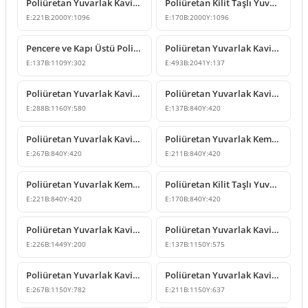
Poliüretan Yuvarlak Kavis Kemer Tasarımı
Poliüretan Kilit Taşlı Yuvarlak Kavis Kemer Tasarımı
E:
221
B:
2000
Y:
1096
E:
170
B:
2000
Y:
1096
Pencere ve Kapı Üstü Poliüretan Yuvarlak Kavis Kemer
Poliüretan Yuvarlak Kavis Kemer ve Geçiş Dekoru Modeli
E:
137
B:
1109
Y:
302
E:
493
B:
2041
Y:
137
Poliüretan Yuvarlak Kavis Kemer Modeli
Poliüretan Yuvarlak Kavis Kemer ve Geçiş Dekoru
E:
288
B:
1160
Y:
580
E:
137
B:
840
Y:
420
Poliüretan Yuvarlak Kavis Kemer ve Kapı Üstü Süsleme Modeli
Poliüretan Yuvarlak Kemer ve Kilit Taşı Modeli
E:
267
B:
840
Y:
420
E:
211
B:
840
Y:
420
Poliüretan Yuvarlak Kemer ve Kilit Taşı Modeli
Poliüretan Kilit Taşlı Yuvarlak Kemer Modeli
E:
221
B:
840
Y:
420
E:
170
B:
840
Y:
420
Poliüretan Yuvarlak Kavis Kemer Kapı Pencere Süslemesi
Poliüretan Yuvarlak Kavis Kemer Kapı Pencere Üstü Modeli
E:
226
B:
1449
Y:
200
E:
137
B:
1150
Y:
575
Poliüretan Yuvarlak Kavisli Kemer ve Taç Modeli
Poliüretan Yuvarlak Kavisli Kemer ve Geçiş Dekoru
E:
267
B:
1150
Y:
782
E:
211
B:
1150
Y:
637