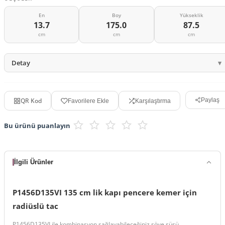
En
Boy
Yükseklik
13.7
175.0
87.5
cm
cm
cm
Detay
QR Kod
Paylaş
Favorilere Ekle
Karşılaştırma
Bu ürünü puanlayın
İlgili Ürünler
P1456D135VI 135 cm lik kapı pencere kemer için
radiüslü tac
P1456D135VI ile kombinasyon sağlayabileceğiniz söve süsü