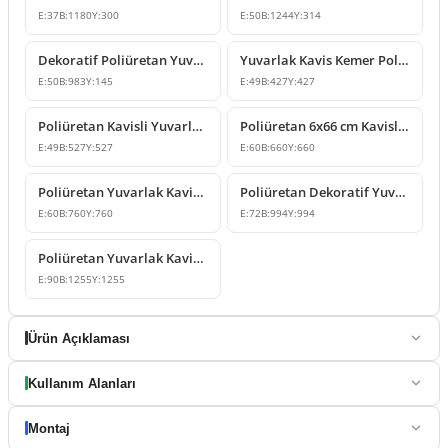
E:
37
B:
1180
Y:
300
E:
50
B:
1244
Y:
314
Dekoratif Poliüretan Yuvarlak Kavis Kemer Kapı Pencere Söve Modeli
Yuvarlak Kavis Kemer Poliüretan Çıta Profil 43x43 cm
E:
50
B:
983
Y:
145
E:
49
B:
427
Y:
427
Poliüretan Kavisli Yuvarlak Kemer Tasarımı 53x53 cm
Poliüretan 6x66 cm Kavisli Yuvarlak Kemer Söve Modeli
E:
49
B:
527
Y:
527
E:
60
B:
660
Y:
660
Poliüretan Yuvarlak Kavis Kemer Süsleme Modeli 76x76 cm
Poliüretan Dekoratif Yuvarlak Kavis Kemer 99x99 cm
E:
60
B:
760
Y:
760
E:
72
B:
994
Y:
994
Poliüretan Yuvarlak Kavis Kemer 9x126x126 cm Modeli
E:
90
B:
1255
Y:
1255
Ürün Açıklaması
Kullanım Alanları
Montaj