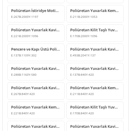
Poliüretan İstiridye Motifli Yuvarlak Kemer Modeli
Poliüretan Yuvarlak Kemer ve Dekoratif Kilit Taşı Modeli
E:
267
B:
2000
Y:
1197
E:
211
B:
2000
Y:
1053
Poliüretan Yuvarlak Kavis Kemer Tasarımı
Poliüretan Kilit Taşlı Yuvarlak Kavis Kemer Tasarımı
E:
221
B:
2000
Y:
1096
E:
170
B:
2000
Y:
1096
Pencere ve Kapı Üstü Poliüretan Yuvarlak Kavis Kemer
Poliüretan Yuvarlak Kavis Kemer ve Geçiş Dekoru Modeli
E:
137
B:
1109
Y:
302
E:
493
B:
2041
Y:
137
Poliüretan Yuvarlak Kavis Kemer Modeli
Poliüretan Yuvarlak Kavis Kemer ve Geçiş Dekoru
E:
288
B:
1160
Y:
580
E:
137
B:
840
Y:
420
Poliüretan Yuvarlak Kavis Kemer ve Kapı Üstü Süsleme Modeli
Poliüretan Yuvarlak Kemer ve Kilit Taşı Modeli
E:
267
B:
840
Y:
420
E:
211
B:
840
Y:
420
Poliüretan Yuvarlak Kemer ve Kilit Taşı Modeli
Poliüretan Kilit Taşlı Yuvarlak Kemer Modeli
E:
221
B:
840
Y:
420
E:
170
B:
840
Y:
420
Poliüretan Yuvarlak Kavis Kemer Kapı Pencere Süslemesi
Poliüretan Yuvarlak Kavis Kemer Kapı Pencere Üstü Modeli