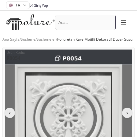
Giriş Yap
Ana Sayfa
/
Süsleme
/
Süslemeler
/
Poliüretan Kare Motifli Dekoratif Duvar Süsü
Ürün Kodu
:
P8054
‹
›