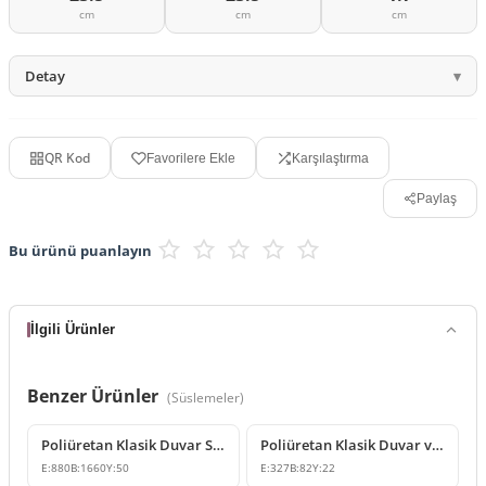
cm
cm
cm
Detay
QR Kod
Favorilere Ekle
Karşılaştırma
Paylaş
Bu ürünü puanlayın
İlgili Ürünler
Benzer Ürünler
(
Süslemeler
)
Poliüretan Klasik Duvar Süsleme Modeli
Poliüretan Klasik Duvar ve Mobilya Süsleme Modelleri
E:
880
B:
1660
Y:
50
E:
327
B:
82
Y:
22