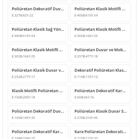
Poliüretan Dekoratif Duvar ve Mobilya Süsleme Modeli
Poliüretan Klasik Motifli Duvar ve Mobilya Süsleme Modeli
E:
327
B:
82
Y:
22
E:
405
B:
610
Y:
54
Poliüretan Klasik Sağ Yönlü Duvar Süsleme Motifi
Poliüretan Klasik Motifli Duvar ve Mobilya Süsleme Modeli
E:
405
B:
610
Y:
54
E:
302
B:
166
Y:
25
Poliüretan Klasik Motifli Duvar ve Mobilya Süsleme Modeli
Poliüretan Duvar ve Mobilya Süsleme Modelleri
E:
302
B:
166
Y:
25
E:
257
B:
477
Y:
18
Poliüretan Klasik Duvar ve Mobilya Süsleme Modeli
Dekoratif Poliüretan Klasik Duvar ve Mobilya Süsleme Modeli
E:
252
B:
277
Y:
17
E:
114
B:
172
Y:
13
Klasik Motifli Poliüretan Dekoratif Duvar Süsleme Modeli
Poliüretan Dekoratif Kare Çiçek Motifli Süsleme Tasarımı
E:
156
B:
200
Y:
18
E:
66
B:
66
Y:
16
Poliüretan Dekoratif Duvar ve Mobilya Süsleme Modeli
Poliüretan Klasik Duvar Süsleme ve Motif Modelleri
E:
165
B:
185
Y:
35
E:
270
B:
310
Y:
45
Poliüretan Dekoratif Kare Süsleme Motifi
Kare Poliüretan Dekoratif Süsleme ve Motif Modelleri
E:
104
B:
104
Y:
25
E:
115
B:
115
Y:
33