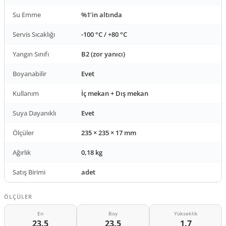
Su Emme
%1’in altında
Servis Sıcaklığı
-100 °C / +80 °C
Yangın Sınıfı
B2 (zor yanıcı)
Boyanabilir
Evet
Kullanım
İç mekan + Dış mekan
Suya Dayanıklı
Evet
Ölçüler
235 × 235 × 17 mm
Ağırlık
0,18 kg
Satış Birimi
adet
ÖLÇÜLER
En
Boy
Yükseklik
23.5
23.5
1.7