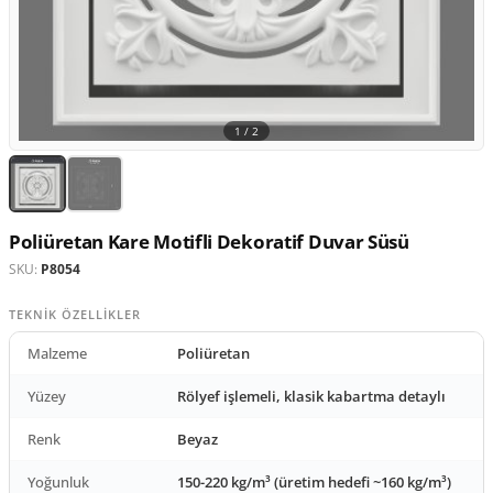
1 /
2
Poliüretan Kare Motifli Dekoratif Duvar Süsü
SKU:
P8054
TEKNIK ÖZELLIKLER
Malzeme
Poliüretan
Yüzey
Rölyef işlemeli, klasik kabartma detaylı
Renk
Beyaz
Yoğunluk
150-220 kg/m³ (üretim hedefi ~160 kg/m³)