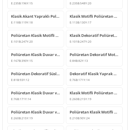
E:
235
B:
196
Y:
15
E:
235
B:
548
Y:
20
Klasik Akant Yapraklı Poliüretan Süsleme Modeli
Klasik Motifli Poliüretan Duvar ve Mobilya Süsleme Modeli
E:
118
B:
119
Y:
18
E:
113
B:
130
Y:
17
Poliüretan Klasik Motifli Dekoratif Duvar Süsleme Modeli
Klasik Dekoratif Poliüretan Duvar ve Mobilya Süsü Modelleri
E:
101
B:
247
Y:
20
E:
101
B:
247
Y:
20
Poliüretan Klasik Duvar ve Mobilya Süsleme Modelleri
Poliüretan Dekoratif Motif ve Süsleme Modelleri
E:
167
B:
390
Y:
15
E:
84
B:
82
Y:
13
Poliüretan Dekoratif Süsleme ve Klasik Motifli Aplik Modeli
Dekoratif Klasik Yaprak Motifli Süsleme Modeli
E:
81
B:
93
Y:
12
E:
76
B:
171
Y:
14
Poliüretan Klasik Duvar ve Mobilya Süsleme Modelleri
Klasik Motifli Poliüretan Duvar ve Mobilya Süsleme Modelleri
E:
76
B:
171
Y:
14
E:
260
B:
215
Y:
19
Poliüretan Klasik Duvar ve Mobilya Süsleme Modelleri
Poliüretan Klasik Motifli Duvar ve Mobilya Süsleri
E:
260
B:
215
Y:
19
E:
210
B:
90
Y:
24