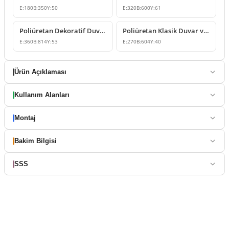
E:
180
B:
350
Y:
50
E:
320
B:
600
Y:
61
Poliüretan Dekoratif Duvar ve Kapı Üstü Süsleme Modeli
Poliüretan Klasik Duvar ve Kapı Üstü Süsleme Çeşitleri
E:
360
B:
814
Y:
53
E:
270
B:
604
Y:
40
Ürün Açıklaması
Kullanım Alanları
Montaj
Bakim Bilgisi
SSS