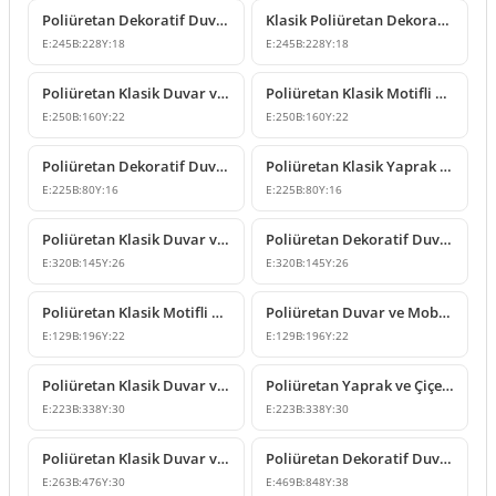
Poliüretan Dekoratif Duvar ve Mobilya Süsleme Modeli
Klasik Poliüretan Dekoratif Duvar Süsleme Modeli
E:
245
B:
228
Y:
18
E:
245
B:
228
Y:
18
Poliüretan Klasik Duvar ve Mobilya Süsleme Modelleri
Poliüretan Klasik Motifli Duvar ve Mobilya Süsleme Modeli
E:
250
B:
160
Y:
22
E:
250
B:
160
Y:
22
Poliüretan Dekoratif Duvar ve Mobilya Süsleme Modelleri
Poliüretan Klasik Yaprak Desenli Dekoratif Süsleme Modeli
E:
225
B:
80
Y:
16
E:
225
B:
80
Y:
16
Poliüretan Klasik Duvar ve Mobilya Süsleme Modeli
Poliüretan Dekoratif Duvar Süsleme Modeli
E:
320
B:
145
Y:
26
E:
320
B:
145
Y:
26
Poliüretan Klasik Motifli Duvar ve Mobilya Süsleme Modeli
Poliüretan Duvar ve Mobilya Süsleme Modeli
E:
129
B:
196
Y:
22
E:
129
B:
196
Y:
22
Poliüretan Klasik Duvar ve Mobilya Süsleme Modelleri
Poliüretan Yaprak ve Çiçek Motifli Klasik Duvar Süsü
E:
223
B:
338
Y:
30
E:
223
B:
338
Y:
30
Poliüretan Klasik Duvar ve Mobilya Süsleme Modelleri
Poliüretan Dekoratif Duvar ve Kapı Üstü Taç Süsleme Modeli
E:
263
B:
476
Y:
30
E:
469
B:
848
Y:
38