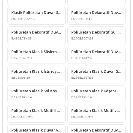
Klasik Poliüretan Duvar Süsleme ve Motif Modelleri
Poliüretan Dekoratif Duvar Süsleme Modeli
E:
664
B:
1056
Y:
59
E:
78
B:
415
Y:
33
Poliüretan Dekoratif Duvar Süsleme ve Motif Modelleri
Poliüretan Dekoratif Gül ve Yaprak Motifli Köşe Süsleme
E:
490
B:
75
Y:
33
E:
270
B:
320
Y:
33
Poliüretan Klasik Süsleme ve Dekoratif Duvar Apliği
Poliüretan Dekoratif Duvar Süsü ve Motif Modeli
E:
270
B:
320
Y:
33
E:
318
B:
614
Y:
40
Poliüretan Klasik İstiridye Motifli Küçük Dekoratif Süs
Poliüretan Klasik Duvar Süsleme ve Tavan Rozeti Modeli
E:
80
B:
80
Y:
20
E:
256
B:
256
Y:
35
Poliüretan Klasik Sol Köşe Süsleme Modelleri ve Fiyatları
Poliüretan Klasik Köşe Süsleme Modeli
E:
128
B:
82
Y:
14
E:
128
B:
82
Y:
14
Poliüretan Klasik Motifli Duvar ve Mobilya Süsleme Modeli
Poliüretan Klasik Motif ve Duvar Süsleme Modelleri
E:
500
B:
303
Y:
40
E:
658
B:
550
Y:
41
Poliüretan Klasik Duvar ve Mobilya Süsleme Modeli
Poliüretan Dekoratif Duvar ve Mobilya Süsleme Modeli