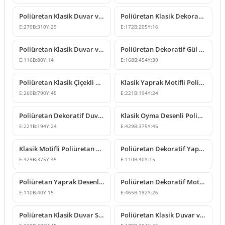
Poliüretan Klasik Duvar ve Mobilya Süsleme Modelleri
Poliüretan Klasik Dekoratif Süsleme ve Motif Modelleri
E:
270
B:
310
Y:
29
E:
172
B:
205
Y:
16
Poliüretan Klasik Duvar ve Mobilya Süsleme Modelleri
Poliüretan Dekoratif Gül Motifli Duvar Süsü Modelleri
E:
116
B:
80
Y:
14
E:
168
B:
454
Y:
39
Poliüretan Klasik Çiçekli Duvar ve Cephe Süsleme Modeli
Klasik Yaprak Motifli Poliüretan Dekoratif Süsleme Modeli
E:
260
B:
790
Y:
45
E:
221
B:
194
Y:
24
Poliüretan Dekoratif Duvar ve Mobilya Süsleme Modeli
Klasik Oyma Desenli Poliüretan Duvar Süsleme Modeli
E:
221
B:
194
Y:
24
E:
429
B:
375
Y:
45
Klasik Motifli Poliüretan Duvar Süsleme Modeli
Poliüretan Dekoratif Yaprak Motifli Duvar Süsleme Modeli
E:
429
B:
375
Y:
45
E:
110
B:
40
Y:
15
Poliüretan Yaprak Desenli Dekoratif Süsleme Modeli
Poliüretan Dekoratif Motif ve Duvar Süsü Modelleri
E:
110
B:
40
Y:
15
E:
465
B:
192
Y:
26
Poliüretan Klasik Duvar Süsleme Modelleri P8026
Poliüretan Klasik Duvar ve Mobilya Süsleme Modelleri