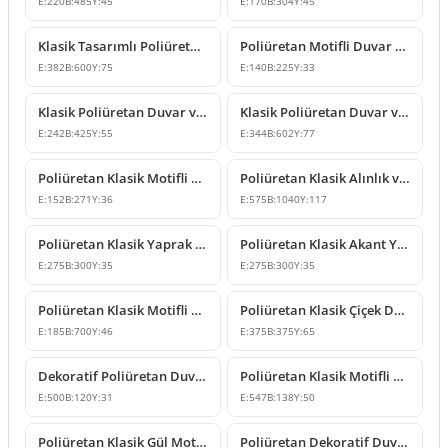
E:
220
B:
485
Y:
45
E:
170
B:
304
Y:
45
Klasik Tasarımlı Poliüretan Duvar ve Tavan Süsleme Modeli
Poliüretan Motifli Duvar ve Mobilya Süsleme Modelleri
E:
382
B:
600
Y:
75
E:
140
B:
225
Y:
33
Klasik Poliüretan Duvar ve Mobilya Süsleme Modeli
Klasik Poliüretan Duvar ve Mobilya Süsleme Modeli
E:
242
B:
425
Y:
55
E:
344
B:
602
Y:
77
Poliüretan Klasik Motifli Duvar ve Mobilya Süsü
Poliüretan Klasik Alınlık ve Duvar Süsleme Tasarımı
E:
152
B:
271
Y:
36
E:
575
B:
1040
Y:
117
Poliüretan Klasik Yaprak Desenli Köşe Süsleme Modeli
Poliüretan Klasik Akant Yapraklı Duvar Süsleme Modeli
E:
275
B:
300
Y:
35
E:
275
B:
300
Y:
35
Poliüretan Klasik Motifli Duvar Süsü
Poliüretan Klasik Çiçek Desenli Duvar ve Tavan Süsü
E:
185
B:
700
Y:
46
E:
375
B:
375
Y:
65
Dekoratif Poliüretan Duvar ve Mobilya Süsleme Modeli
Poliüretan Klasik Motifli Dikey Duvar Süsleme Modeli
E:
500
B:
120
Y:
31
E:
547
B:
138
Y:
50
Poliüretan Klasik Gül Motifli Duvar ve Mobilya Süsleme Modeli
Poliüretan Dekoratif Duvar ve Kapı Üstü Süsleme Modelleri