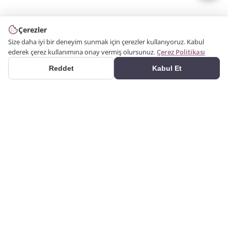
Çerezler
Size daha iyi bir deneyim sunmak için çerezler kullanıyoruz. Kabul
ederek çerez kullanımına onay vermiş olursunuz.
Çerez Politikası
Reddet
Kabul Et
ÜRÜNLER
2000 yılından bu yana
Kategoriler
üretim yapıyoruz. Poliüretan
Ürün Ara
dekorasyon ürünlerini kendi
kalıplarımızla üreten bir
Galeri
imalatçıyız. Alçı kartonpiyer