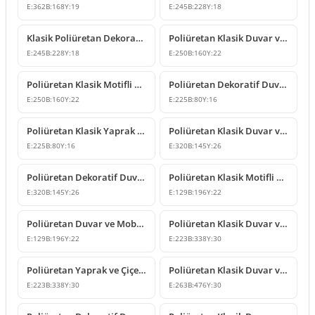
E:
362
B:
168
Y:
19
E:
245
B:
228
Y:
18
Klasik Poliüretan Dekoratif Duvar Süsleme Modeli
Poliüretan Klasik Duvar ve Mobilya Süsleme Modelleri
E:
245
B:
228
Y:
18
E:
250
B:
160
Y:
22
Poliüretan Klasik Motifli Duvar ve Mobilya Süsleme Modeli
Poliüretan Dekoratif Duvar ve Mobilya Süsleme Modelleri
E:
250
B:
160
Y:
22
E:
225
B:
80
Y:
16
Poliüretan Klasik Yaprak Desenli Dekoratif Süsleme Modeli
Poliüretan Klasik Duvar ve Mobilya Süsleme Modeli
E:
225
B:
80
Y:
16
E:
320
B:
145
Y:
26
Poliüretan Dekoratif Duvar Süsleme Modeli
Poliüretan Klasik Motifli Duvar ve Mobilya Süsleme Modeli
E:
320
B:
145
Y:
26
E:
129
B:
196
Y:
22
Poliüretan Duvar ve Mobilya Süsleme Modeli
Poliüretan Klasik Duvar ve Mobilya Süsleme Modelleri
E:
129
B:
196
Y:
22
E:
223
B:
338
Y:
30
Poliüretan Yaprak ve Çiçek Motifli Klasik Duvar Süsü
Poliüretan Klasik Duvar ve Mobilya Süsleme Modelleri
E:
223
B:
338
Y:
30
E:
263
B:
476
Y:
30