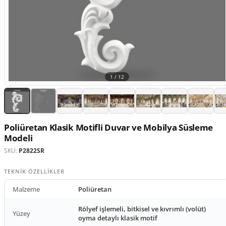
1 /
12
Poliüretan Klasik Motifli Duvar ve Mobilya Süsleme
Modeli
SKU:
P2822SR
TEKNIK ÖZELLIKLER
Malzeme
Poliüretan
Rölyef işlemeli, bitkisel ve kıvrımlı (volüt)
Yüzey
oyma detaylı klasik motif