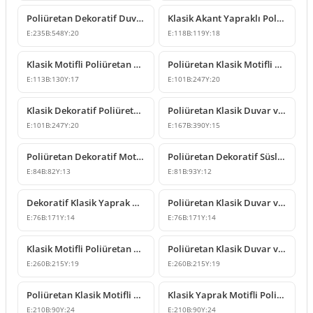
Poliüretan Dekoratif Duvar ve Mobilya Süsleme Modeli
Klasik Akant Yapraklı Poliüretan Süsleme Modeli
E:
235
B:
548
Y:
20
E:
118
B:
119
Y:
18
Klasik Motifli Poliüretan Duvar ve Mobilya Süsleme Modeli
Poliüretan Klasik Motifli Dekoratif Duvar Süsleme Modeli
E:
113
B:
130
Y:
17
E:
101
B:
247
Y:
20
Klasik Dekoratif Poliüretan Duvar ve Mobilya Süsü Modelleri
Poliüretan Klasik Duvar ve Mobilya Süsleme Modelleri
E:
101
B:
247
Y:
20
E:
167
B:
390
Y:
15
Poliüretan Dekoratif Motif ve Süsleme Modelleri
Poliüretan Dekoratif Süsleme ve Klasik Motifli Aplik Modeli
E:
84
B:
82
Y:
13
E:
81
B:
93
Y:
12
Dekoratif Klasik Yaprak Motifli Süsleme Modeli
Poliüretan Klasik Duvar ve Mobilya Süsleme Modelleri
E:
76
B:
171
Y:
14
E:
76
B:
171
Y:
14
Klasik Motifli Poliüretan Duvar ve Mobilya Süsleme Modelleri
Poliüretan Klasik Duvar ve Mobilya Süsleme Modelleri
E:
260
B:
215
Y:
19
E:
260
B:
215
Y:
19
Poliüretan Klasik Motifli Duvar ve Mobilya Süsleri
Klasik Yaprak Motifli Poliüretan Duvar ve Mobilya Süsleme
E:
210
B:
90
Y:
24
E:
210
B:
90
Y:
24