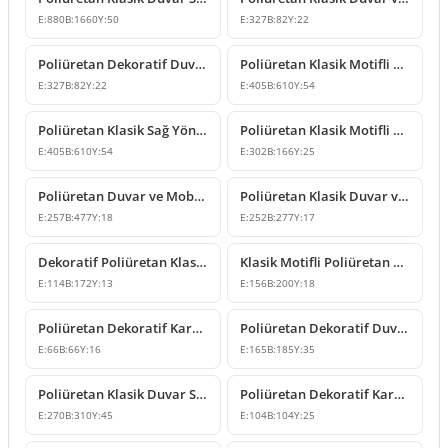
E:
880
B:
1660
Y:
50
E:
327
B:
82
Y:
22
Poliüretan Dekoratif Duvar ve Mobilya Süsleme Modeli
Poliüretan Klasik Motifli Duvar ve Mobilya Süsleme Modeli
E:
327
B:
82
Y:
22
E:
405
B:
610
Y:
54
Poliüretan Klasik Sağ Yönlü Duvar Süsleme Motifi
Poliüretan Klasik Motifli Duvar ve Mobilya Süsleme Modeli
E:
405
B:
610
Y:
54
E:
302
B:
166
Y:
25
Poliüretan Duvar ve Mobilya Süsleme Modelleri
Poliüretan Klasik Duvar ve Mobilya Süsleme Modeli
E:
257
B:
477
Y:
18
E:
252
B:
277
Y:
17
Dekoratif Poliüretan Klasik Duvar ve Mobilya Süsleme Modeli
Klasik Motifli Poliüretan Dekoratif Duvar Süsleme Modeli
E:
114
B:
172
Y:
13
E:
156
B:
200
Y:
18
Poliüretan Dekoratif Kare Çiçek Motifli Süsleme Tasarımı
Poliüretan Dekoratif Duvar ve Mobilya Süsleme Modeli
E:
66
B:
66
Y:
16
E:
165
B:
185
Y:
35
Poliüretan Klasik Duvar Süsleme ve Motif Modelleri
Poliüretan Dekoratif Kare Süsleme Motifi
E:
270
B:
310
Y:
45
E:
104
B:
104
Y:
25