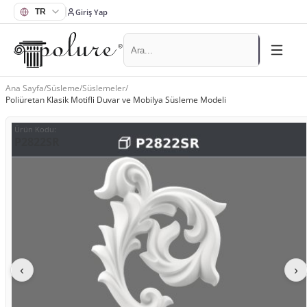
Giriş Yap
Ana Sayfa
/
Süsleme
/
Süslemeler
/
Poliüretan Klasik Motifli Duvar ve Mobilya Süsleme Modeli
Ürün Kodu
:
P2822SR
‹
›