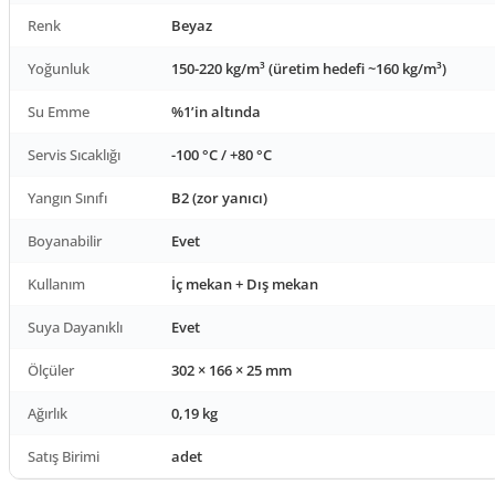
Renk
Beyaz
Yoğunluk
150-220 kg/m³ (üretim hedefi ~160 kg/m³)
Su Emme
%1’in altında
Servis Sıcaklığı
-100 °C / +80 °C
Yangın Sınıfı
B2 (zor yanıcı)
Boyanabilir
Evet
Kullanım
İç mekan + Dış mekan
Suya Dayanıklı
Evet
Ölçüler
302 × 166 × 25 mm
Ağırlık
0,19 kg
Satış Birimi
adet