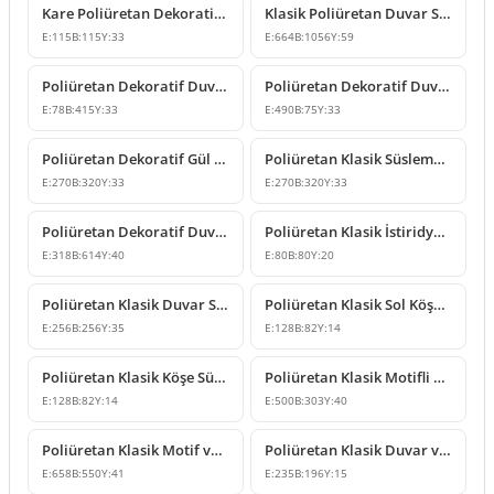
Kare Poliüretan Dekoratif Süsleme ve Motif Modelleri
Klasik Poliüretan Duvar Süsleme ve Motif Modelleri
E:
115
B:
115
Y:
33
E:
664
B:
1056
Y:
59
Poliüretan Dekoratif Duvar Süsleme Modeli
Poliüretan Dekoratif Duvar Süsleme ve Motif Modelleri
E:
78
B:
415
Y:
33
E:
490
B:
75
Y:
33
Poliüretan Dekoratif Gül ve Yaprak Motifli Köşe Süsleme
Poliüretan Klasik Süsleme ve Dekoratif Duvar Apliği
E:
270
B:
320
Y:
33
E:
270
B:
320
Y:
33
Poliüretan Dekoratif Duvar Süsü ve Motif Modeli
Poliüretan Klasik İstiridye Motifli Küçük Dekoratif Süs
E:
318
B:
614
Y:
40
E:
80
B:
80
Y:
20
Poliüretan Klasik Duvar Süsleme ve Tavan Rozeti Modeli
Poliüretan Klasik Sol Köşe Süsleme Modelleri ve Fiyatları
E:
256
B:
256
Y:
35
E:
128
B:
82
Y:
14
Poliüretan Klasik Köşe Süsleme Modeli
Poliüretan Klasik Motifli Duvar ve Mobilya Süsleme Modeli
E:
128
B:
82
Y:
14
E:
500
B:
303
Y:
40
Poliüretan Klasik Motif ve Duvar Süsleme Modelleri
Poliüretan Klasik Duvar ve Mobilya Süsleme Modeli
E:
658
B:
550
Y:
41
E:
235
B:
196
Y:
15