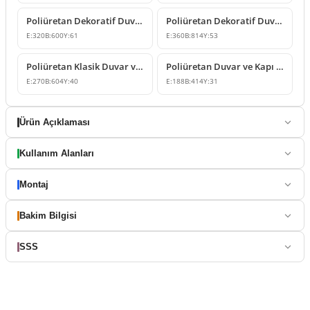
Poliüretan Dekoratif Duvar ve Kapı Üstü Süsleme Modelleri
Poliüretan Dekoratif Duvar ve Kapı Üstü Süsleme Modeli
E:
320
B:
600
Y:
61
E:
360
B:
814
Y:
53
Poliüretan Klasik Duvar ve Kapı Üstü Süsleme Çeşitleri
Poliüretan Duvar ve Kapı Üstü Süsleme Modeli
E:
270
B:
604
Y:
40
E:
188
B:
414
Y:
31
Ürün Açıklaması
Kullanım Alanları
Montaj
Bakim Bilgisi
SSS