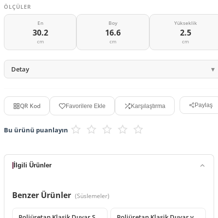
ÖLÇÜLER
En
Boy
Yükseklik
30.2
16.6
2.5
cm
cm
cm
Detay
QR Kod
Paylaş
Favorilere Ekle
Karşılaştırma
Bu ürünü puanlayın
İlgili Ürünler
Benzer Ürünler
(
Süslemeler
)
Poliüretan Klasik Duvar Süsleme Modeli
Poliüretan Klasik Duvar ve Mobilya Süsleme Modelleri