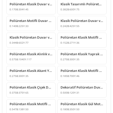
Poliüretan Klasik Duvar ve Mobilya Süsleme Modelleri
Klasik Tasarımlı Poliüretan Duvar ve Tavan Süsleme Modeli
E:
170
B:
304
Y:
45
E:
382
B:
600
Y:
75
Poliüretan Motifli Duvar ve Mobilya Süsleme Modelleri
Klasik Poliüretan Duvar ve Mobilya Süsleme Modeli
E:
140
B:
225
Y:
33
E:
242
B:
425
Y:
55
Klasik Poliüretan Duvar ve Mobilya Süsleme Modeli
Poliüretan Klasik Motifli Duvar ve Mobilya Süsü
E:
344
B:
602
Y:
77
E:
152
B:
271
Y:
36
Poliüretan Klasik Alınlık ve Duvar Süsleme Tasarımı
Poliüretan Klasik Yaprak Desenli Köşe Süsleme Modeli
E:
575
B:
1040
Y:
117
E:
275
B:
300
Y:
35
Poliüretan Klasik Akant Yapraklı Duvar Süsleme Modeli
Poliüretan Klasik Motifli Duvar Süsü
E:
275
B:
300
Y:
35
E:
185
B:
700
Y:
46
Poliüretan Klasik Çiçek Desenli Duvar ve Tavan Süsü
Dekoratif Poliüretan Duvar ve Mobilya Süsleme Modeli
E:
375
B:
375
Y:
65
E:
500
B:
120
Y:
31
Poliüretan Klasik Motifli Dikey Duvar Süsleme Modeli
Poliüretan Klasik Gül Motifli Duvar ve Mobilya Süsleme Modeli
E:
547
B:
138
Y:
50
E:
180
B:
350
Y:
50