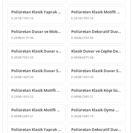
Poliüretan Klasik Yaprak Motifli Dekoratif Süsleme Modeli
Poliüretan Klasik Motifli Duvar ve Mobilya Süsleme Modeli
E:
261
B:
170
Y:
16
E:
261
B:
170
Y:
16
Poliüretan Duvar ve Mobilya Süsleme Modeli
Poliüretan Dekoratif Duvar Süsleme Modeli P8013
E:
299
B:
417
Y:
36
E:
300
B:
275
Y:
30
Poliüretan Klasik Duvar ve Tavan Süsleme Modelleri
Klasik Duvar ve Cephe Dekorasyonu İçin Poliüretan Motif
E:
350
B:
750
Y:
55
E:
455
B:
607
Y:
58
Poliüretan Klasik Duvar Süsleme ve Motif Modelleri
Poliüretan Klasik Duvar Süsleme ve Motif Modeli
E:
343
B:
142
Y:
20
E:
343
B:
142
Y:
20
Poliüretan Klasik Motifli Duvar ve Mobilya Süsleme
Poliüretan Klasik Köşe Süsleme ve Desenli Motif Modeli
E:
230
B:
165
Y:
22
E:
499
B:
238
Y:
21
Poliüretan Klasik Motifli Köşe Süsü ve Duvar Dekoru
Poliüretan Klasik Oyma Mobilya ve Duvar Süsleme Modeli
E:
499
B:
238
Y:
21
E:
362
B:
168
Y:
19
Poliüretan Klasik Yaprak Motifli Süsleme Modeli
Poliüretan Dekoratif Duvar ve Mobilya Süsleme Modeli