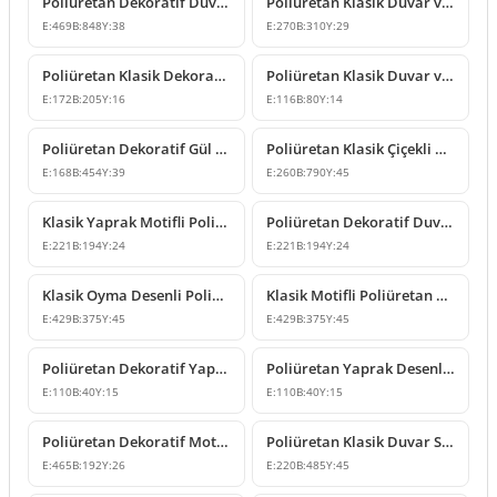
Poliüretan Dekoratif Duvar ve Kapı Üstü Taç Süsleme Modeli
Poliüretan Klasik Duvar ve Mobilya Süsleme Modelleri
E:
469
B:
848
Y:
38
E:
270
B:
310
Y:
29
Poliüretan Klasik Dekoratif Süsleme ve Motif Modelleri
Poliüretan Klasik Duvar ve Mobilya Süsleme Modelleri
E:
172
B:
205
Y:
16
E:
116
B:
80
Y:
14
Poliüretan Dekoratif Gül Motifli Duvar Süsü Modelleri
Poliüretan Klasik Çiçekli Duvar ve Cephe Süsleme Modeli
E:
168
B:
454
Y:
39
E:
260
B:
790
Y:
45
Klasik Yaprak Motifli Poliüretan Dekoratif Süsleme Modeli
Poliüretan Dekoratif Duvar ve Mobilya Süsleme Modeli
E:
221
B:
194
Y:
24
E:
221
B:
194
Y:
24
Klasik Oyma Desenli Poliüretan Duvar Süsleme Modeli
Klasik Motifli Poliüretan Duvar Süsleme Modeli
E:
429
B:
375
Y:
45
E:
429
B:
375
Y:
45
Poliüretan Dekoratif Yaprak Motifli Duvar Süsleme Modeli
Poliüretan Yaprak Desenli Dekoratif Süsleme Modeli
E:
110
B:
40
Y:
15
E:
110
B:
40
Y:
15
Poliüretan Dekoratif Motif ve Duvar Süsü Modelleri
Poliüretan Klasik Duvar Süsleme Modelleri P8026
E:
465
B:
192
Y:
26
E:
220
B:
485
Y:
45