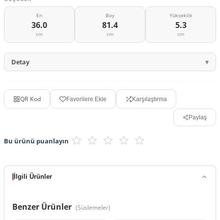
En
Boy
Yükseklik
36.0
81.4
5.3
cm
cm
cm
Detay
QR Kod
Favorilere Ekle
Karşılaştırma
Paylaş
Bu ürünü puanlayın
İlgili Ürünler
Benzer Ürünler
(
Süslemeler
)