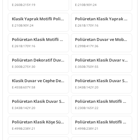
E:
260
B:
215
Y:
19
E:
210
B:
90
Y:
24
Klasik Yaprak Motifli Poliüretan Duvar ve Mobilya Süsleme
Poliüretan Klasik Yaprak Motifli Dekoratif Süsleme Modeli
E:
210
B:
90
Y:
24
E:
261
B:
170
Y:
16
Poliüretan Klasik Motifli Duvar ve Mobilya Süsleme Modeli
Poliüretan Duvar ve Mobilya Süsleme Modeli
E:
261
B:
170
Y:
16
E:
299
B:
417
Y:
36
Poliüretan Dekoratif Duvar Süsleme Modeli P8013
Poliüretan Klasik Duvar ve Tavan Süsleme Modelleri
E:
300
B:
275
Y:
30
E:
350
B:
750
Y:
55
Klasik Duvar ve Cephe Dekorasyonu İçin Poliüretan Motif
Poliüretan Klasik Duvar Süsleme ve Motif Modelleri
E:
455
B:
607
Y:
58
E:
343
B:
142
Y:
20
Poliüretan Klasik Duvar Süsleme ve Motif Modeli
Poliüretan Klasik Motifli Duvar ve Mobilya Süsleme
E:
343
B:
142
Y:
20
E:
230
B:
165
Y:
22
Poliüretan Klasik Köşe Süsleme ve Desenli Motif Modeli
Poliüretan Klasik Motifli Köşe Süsü ve Duvar Dekoru
E:
499
B:
238
Y:
21
E:
499
B:
238
Y:
21