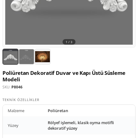
1 /
3
Poliüretan Dekoratif Duvar ve Kapı Üstü Süsleme
Modeli
SKU:
P8046
TEKNIK ÖZELLIKLER
Malzeme
Poliüretan
Rölyef işlemeli, klasik oyma motifli
Yüzey
dekoratif yüzey