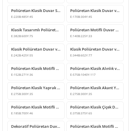
Poliüretan Klasik Duvar Süsleme Modelleri P8026
Poliüretan Klasik Duvar ve Mobilya Süsleme Modelleri
E:
220
B:
485
Y:
45
E:
170
B:
304
Y:
45
Klasik Tasarımlı Poliüretan Duvar ve Tavan Süsleme Modeli
Poliüretan Motifli Duvar ve Mobilya Süsleme Modelleri
E:
382
B:
600
Y:
75
E:
140
B:
225
Y:
33
Klasik Poliüretan Duvar ve Mobilya Süsleme Modeli
Klasik Poliüretan Duvar ve Mobilya Süsleme Modeli
E:
242
B:
425
Y:
55
E:
344
B:
602
Y:
77
Poliüretan Klasik Motifli Duvar ve Mobilya Süsü
Poliüretan Klasik Alınlık ve Duvar Süsleme Tasarımı
E:
152
B:
271
Y:
36
E:
575
B:
1040
Y:
117
Poliüretan Klasik Yaprak Desenli Köşe Süsleme Modeli
Poliüretan Klasik Akant Yapraklı Duvar Süsleme Modeli
E:
275
B:
300
Y:
35
E:
275
B:
300
Y:
35
Poliüretan Klasik Motifli Duvar Süsü
Poliüretan Klasik Çiçek Desenli Duvar ve Tavan Süsü
E:
185
B:
700
Y:
46
E:
375
B:
375
Y:
65
Dekoratif Poliüretan Duvar ve Mobilya Süsleme Modeli
Poliüretan Klasik Motifli Dikey Duvar Süsleme Modeli