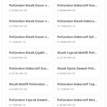
Poliüretan Klasik Duvar ve Mobilya Süsleme Modelleri
Poliüretan Dekoratif Duvar ve Kapı Üstü Taç Süsleme Modeli
E:
263
B:
476
Y:
30
E:
469
B:
848
Y:
38
Poliüretan Klasik Duvar ve Mobilya Süsleme Modelleri
Poliüretan Klasik Dekoratif Süsleme ve Motif Modelleri
E:
270
B:
310
Y:
29
E:
172
B:
205
Y:
16
Poliüretan Klasik Duvar ve Mobilya Süsleme Modelleri
Poliüretan Dekoratif Gül Motifli Duvar Süsü Modelleri
E:
116
B:
80
Y:
14
E:
168
B:
454
Y:
39
Poliüretan Klasik Çiçekli Duvar ve Cephe Süsleme Modeli
Klasik Yaprak Motifli Poliüretan Dekoratif Süsleme Modeli
E:
260
B:
790
Y:
45
E:
221
B:
194
Y:
24
Poliüretan Dekoratif Duvar ve Mobilya Süsleme Modeli
Klasik Oyma Desenli Poliüretan Duvar Süsleme Modeli
E:
221
B:
194
Y:
24
E:
429
B:
375
Y:
45
Klasik Motifli Poliüretan Duvar Süsleme Modeli
Poliüretan Dekoratif Yaprak Motifli Duvar Süsleme Modeli
E:
429
B:
375
Y:
45
E:
110
B:
40
Y:
15
Poliüretan Yaprak Desenli Dekoratif Süsleme Modeli
Poliüretan Dekoratif Motif ve Duvar Süsü Modelleri
E:
110
B:
40
Y:
15
E:
465
B:
192
Y:
26