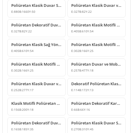
Poliüretan Klasik Duvar Süsleme Modeli
Poliüretan Klasik Duvar ve Mobilya Süsleme Modelleri
E:
880
B:
1660
Y:
50
E:
327
B:
82
Y:
22
Poliüretan Dekoratif Duvar ve Mobilya Süsleme Modeli
Poliüretan Klasik Motifli Duvar ve Mobilya Süsleme Modeli
E:
327
B:
82
Y:
22
E:
405
B:
610
Y:
54
Poliüretan Klasik Sağ Yönlü Duvar Süsleme Motifi
Poliüretan Klasik Motifli Duvar ve Mobilya Süsleme Modeli
E:
405
B:
610
Y:
54
E:
302
B:
166
Y:
25
Poliüretan Klasik Motifli Duvar ve Mobilya Süsleme Modeli
Poliüretan Duvar ve Mobilya Süsleme Modelleri
E:
302
B:
166
Y:
25
E:
257
B:
477
Y:
18
Poliüretan Klasik Duvar ve Mobilya Süsleme Modeli
Dekoratif Poliüretan Klasik Duvar ve Mobilya Süsleme Modeli
E:
252
B:
277
Y:
17
E:
114
B:
172
Y:
13
Klasik Motifli Poliüretan Dekoratif Duvar Süsleme Modeli
Poliüretan Dekoratif Kare Çiçek Motifli Süsleme Tasarımı
E:
156
B:
200
Y:
18
E:
66
B:
66
Y:
16
Poliüretan Dekoratif Duvar ve Mobilya Süsleme Modeli
Poliüretan Klasik Duvar Süsleme ve Motif Modelleri
E:
165
B:
185
Y:
35
E:
270
B:
310
Y:
45