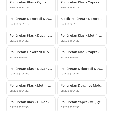
Poliüretan Klasik Oyma Mobilya ve Duvar Süsleme Modeli
Poliüretan Klasik Yaprak Motifli Süsleme Modeli
E:
362
B:
168
Y:
19
E:
362
B:
168
Y:
19
Poliüretan Dekoratif Duvar ve Mobilya Süsleme Modeli
Klasik Poliüretan Dekoratif Duvar Süsleme Modeli
E:
245
B:
228
Y:
18
E:
245
B:
228
Y:
18
Poliüretan Klasik Duvar ve Mobilya Süsleme Modelleri
Poliüretan Klasik Motifli Duvar ve Mobilya Süsleme Modeli
E:
250
B:
160
Y:
22
E:
250
B:
160
Y:
22
Poliüretan Dekoratif Duvar ve Mobilya Süsleme Modelleri
Poliüretan Klasik Yaprak Desenli Dekoratif Süsleme Modeli
E:
225
B:
80
Y:
16
E:
225
B:
80
Y:
16
Poliüretan Klasik Duvar ve Mobilya Süsleme Modeli
Poliüretan Dekoratif Duvar Süsleme Modeli
E:
320
B:
145
Y:
26
E:
320
B:
145
Y:
26
Poliüretan Klasik Motifli Duvar ve Mobilya Süsleme Modeli
Poliüretan Duvar ve Mobilya Süsleme Modeli
E:
129
B:
196
Y:
22
E:
129
B:
196
Y:
22
Poliüretan Klasik Duvar ve Mobilya Süsleme Modelleri
Poliüretan Yaprak ve Çiçek Motifli Klasik Duvar Süsü
E:
223
B:
338
Y:
30
E:
223
B:
338
Y:
30