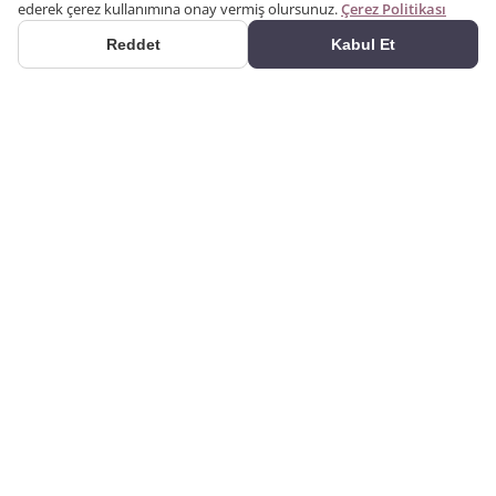
ederek çerez kullanımına onay vermiş olursunuz.
Çerez Politikası
Reddet
Kabul Et
ÜRÜNLER
2000 yılından bu yana
Kategoriler
üretim yapıyoruz. Poliüretan
Ürün Ara
dekorasyon ürünlerini kendi
kalıplarımızla üreten bir
Galeri