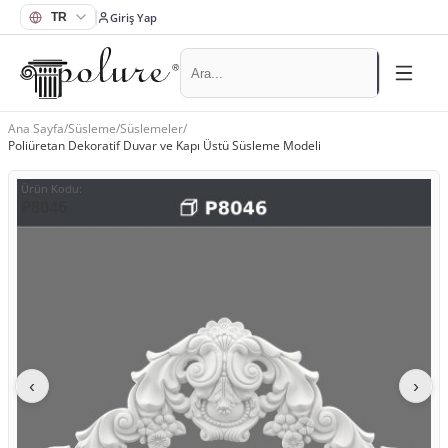
Giriş Yap
Ana Sayfa
/
Süsleme
/
Süslemeler
/
Poliüretan Dekoratif Duvar ve Kapı Üstü Süsleme Modeli
Ürün Kodu
:
P8046
‹
›