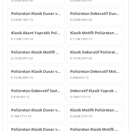
E:
500
B:
303
Y:
40
E:
658
B:
550
Y:
41
Poliüretan Klasik Duvar ve Mobilya Süsleme Modeli
Poliüretan Dekoratif Duvar ve Mobilya Süsleme Modeli
E:
235
B:
196
Y:
15
E:
235
B:
548
Y:
20
Klasik Akant Yapraklı Poliüretan Süsleme Modeli
Klasik Motifli Poliüretan Duvar ve Mobilya Süsleme Modeli
E:
118
B:
119
Y:
18
E:
113
B:
130
Y:
17
Poliüretan Klasik Motifli Dekoratif Duvar Süsleme Modeli
Klasik Dekoratif Poliüretan Duvar ve Mobilya Süsü Modelleri
E:
101
B:
247
Y:
20
E:
101
B:
247
Y:
20
Poliüretan Klasik Duvar ve Mobilya Süsleme Modelleri
Poliüretan Dekoratif Motif ve Süsleme Modelleri
E:
167
B:
390
Y:
15
E:
84
B:
82
Y:
13
Poliüretan Dekoratif Süsleme ve Klasik Motifli Aplik Modeli
Dekoratif Klasik Yaprak Motifli Süsleme Modeli
E:
81
B:
93
Y:
12
E:
76
B:
171
Y:
14
Poliüretan Klasik Duvar ve Mobilya Süsleme Modelleri
Klasik Motifli Poliüretan Duvar ve Mobilya Süsleme Modelleri
E:
76
B:
171
Y:
14
E:
260
B:
215
Y:
19
Poliüretan Klasik Duvar ve Mobilya Süsleme Modelleri
Poliüretan Klasik Motifli Duvar ve Mobilya Süsleri