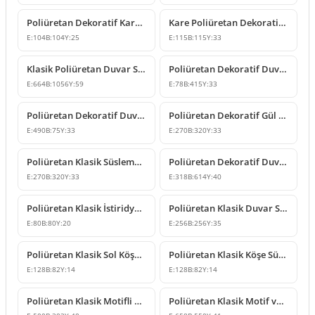
Poliüretan Dekoratif Kare Süsleme Motifi
Kare Poliüretan Dekoratif Süsleme ve Motif Modelleri
E:
104
B:
104
Y:
25
E:
115
B:
115
Y:
33
Klasik Poliüretan Duvar Süsleme ve Motif Modelleri
Poliüretan Dekoratif Duvar Süsleme Modeli
E:
664
B:
1056
Y:
59
E:
78
B:
415
Y:
33
Poliüretan Dekoratif Duvar Süsleme ve Motif Modelleri
Poliüretan Dekoratif Gül ve Yaprak Motifli Köşe Süsleme
E:
490
B:
75
Y:
33
E:
270
B:
320
Y:
33
Poliüretan Klasik Süsleme ve Dekoratif Duvar Apliği
Poliüretan Dekoratif Duvar Süsü ve Motif Modeli
E:
270
B:
320
Y:
33
E:
318
B:
614
Y:
40
Poliüretan Klasik İstiridye Motifli Küçük Dekoratif Süs
Poliüretan Klasik Duvar Süsleme ve Tavan Rozeti Modeli
E:
80
B:
80
Y:
20
E:
256
B:
256
Y:
35
Poliüretan Klasik Sol Köşe Süsleme Modelleri ve Fiyatları
Poliüretan Klasik Köşe Süsleme Modeli
E:
128
B:
82
Y:
14
E:
128
B:
82
Y:
14
Poliüretan Klasik Motifli Duvar ve Mobilya Süsleme Modeli
Poliüretan Klasik Motif ve Duvar Süsleme Modelleri