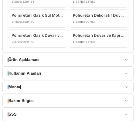
E:
500
B:
120
Y:
31
E:
547
B:
138
Y:
50
Poliüretan Klasik Gül Motifli Duvar ve Mobilya Süsleme Modeli
Poliüretan Dekoratif Duvar ve Kapı Üstü Süsleme Modelleri
E:
180
B:
350
Y:
50
E:
320
B:
600
Y:
61
Poliüretan Klasik Duvar ve Kapı Üstü Süsleme Çeşitleri
Poliüretan Duvar ve Kapı Üstü Süsleme Modeli
E:
270
B:
604
Y:
40
E:
188
B:
414
Y:
31
Ürün Açıklaması
Kullanım Alanları
Montaj
Bakim Bilgisi
SSS