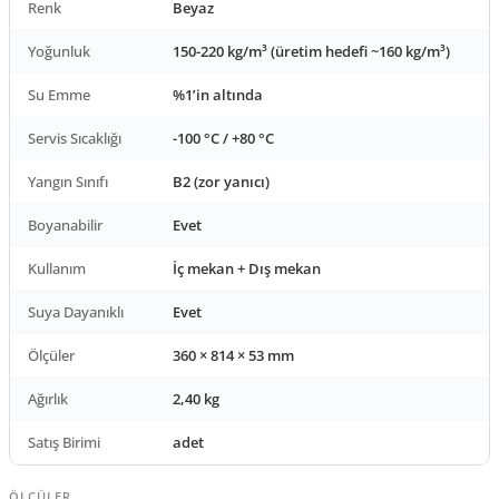
Renk
Beyaz
Yoğunluk
150-220 kg/m³ (üretim hedefi ~160 kg/m³)
Su Emme
%1’in altında
Servis Sıcaklığı
-100 °C / +80 °C
Yangın Sınıfı
B2 (zor yanıcı)
Boyanabilir
Evet
Kullanım
İç mekan + Dış mekan
Suya Dayanıklı
Evet
Ölçüler
360 × 814 × 53 mm
Ağırlık
2,40 kg
Satış Birimi
adet
ÖLÇÜLER