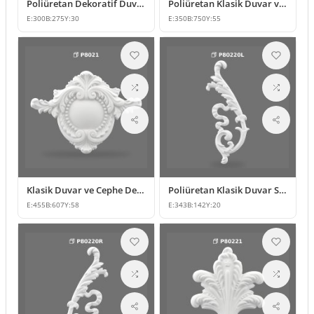
Poliüretan Dekoratif Duvar Süsleme Modeli P8013
Poliüretan Klasik Duvar ve Tavan Süsleme Modelleri
E:
300
B:
275
Y:
30
E:
350
B:
750
Y:
55
Klasik Duvar ve Cephe Dekorasyonu İçin Poliüretan Motif
Poliüretan Klasik Duvar Süsleme ve Motif Modelleri
E:
455
B:
607
Y:
58
E:
343
B:
142
Y:
20