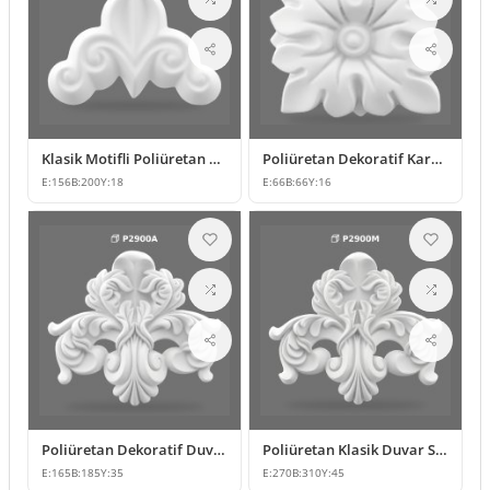
Klasik Motifli Poliüretan Dekoratif Duvar Süsleme Modeli
Poliüretan Dekoratif Kare Çiçek Motifli Süsleme Tasarımı
E:
156
B:
200
Y:
18
E:
66
B:
66
Y:
16
Poliüretan Dekoratif Duvar ve Mobilya Süsleme Modeli
Poliüretan Klasik Duvar Süsleme ve Motif Modelleri
E:
165
B:
185
Y:
35
E:
270
B:
310
Y:
45