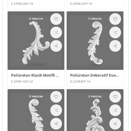
E:
245
B:
228
Y:
18
E:
245
B:
228
Y:
18
Poliüretan Klasik Motifli Duvar ve Mobilya Süsleme Modeli
Poliüretan Dekoratif Duvar ve Mobilya Süsleme Modelleri
E:
250
B:
160
Y:
22
E:
225
B:
80
Y:
16