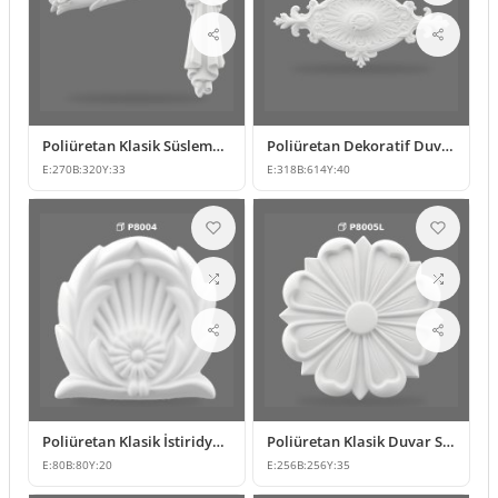
Poliüretan Klasik Süsleme ve Dekoratif Duvar Apliği
Poliüretan Dekoratif Duvar Süsü ve Motif Modeli
E:
270
B:
320
Y:
33
E:
318
B:
614
Y:
40
Poliüretan Klasik İstiridye Motifli Küçük Dekoratif Süs
Poliüretan Klasik Duvar Süsleme ve Tavan Rozeti Modeli
E:
80
B:
80
Y:
20
E:
256
B:
256
Y:
35