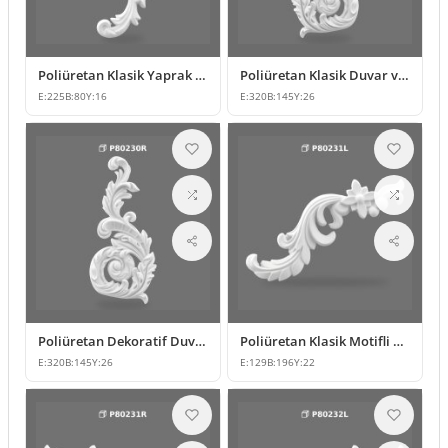
Poliüretan Klasik Yaprak Desenli Dekoratif Süsleme Modeli
Poliüretan Klasik Duvar ve Mobilya Süsleme Modeli
E:
225
B:
80
Y:
16
E:
320
B:
145
Y:
26
Poliüretan Dekoratif Duvar Süsleme Modeli
Poliüretan Klasik Motifli Duvar ve Mobilya Süsleme Modeli
E:
320
B:
145
Y:
26
E:
129
B:
196
Y:
22