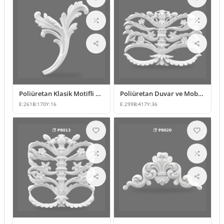
Poliüretan Klasik Motifli Duvar ve Mobilya Süsleme Modeli
Poliüretan Duvar ve Mobilya Süsleme Modeli
E:
261
B:
170
Y:
16
E:
299
B:
417
Y:
36