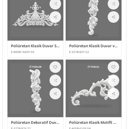
Poliüretan Klasik Duvar Süsleme Modeli
Poliüretan Klasik Duvar ve Mobilya Süsleme Modelleri
E:
880
B:
1660
Y:
50
E:
327
B:
82
Y:
22
Poliüretan Dekoratif Duvar ve Mobilya Süsleme Modeli
Poliüretan Klasik Motifli Duvar ve Mobilya Süsleme Modeli
E:
327
B:
82
Y:
22
E:
405
B:
610
Y:
54