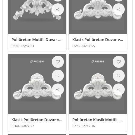
Poliüretan Motifli Duvar ve Mobilya Süsleme Modelleri
Klasik Poliüretan Duvar ve Mobilya Süsleme Modeli
E:
140
B:
225
Y:
33
E:
242
B:
425
Y:
55
Klasik Poliüretan Duvar ve Mobilya Süsleme Modeli
Poliüretan Klasik Motifli Duvar ve Mobilya Süsü
E:
344
B:
602
Y:
77
E:
152
B:
271
Y:
36