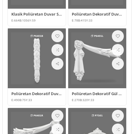
Klasik Poliüretan Duvar Süsleme ve Motif Modelleri
Poliüretan Dekoratif Duvar Süsleme Modeli
E:
664
B:
1056
Y:
59
E:
78
B:
415
Y:
33
Poliüretan Dekoratif Duvar Süsleme ve Motif Modelleri
Poliüretan Dekoratif Gül ve Yaprak Motifli Köşe Süsleme
E:
490
B:
75
Y:
33
E:
270
B:
320
Y:
33