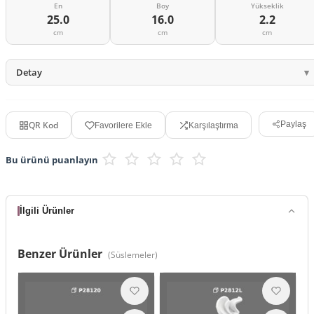
En
Boy
Yükseklik
25.0
16.0
2.2
cm
cm
cm
Detay
QR Kod
Paylaş
Favorilere Ekle
Karşılaştırma
Bu ürünü puanlayın
İlgili Ürünler
Benzer Ürünler
(
Süslemeler
)