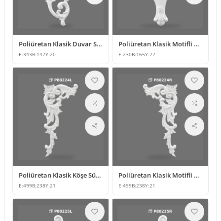
Poliüretan Klasik Duvar Süsleme ve Motif Modeli
Poliüretan Klasik Motifli Duvar ve Mobilya Süsleme
E:
343
B:
142
Y:
20
E:
230
B:
165
Y:
22
Poliüretan Klasik Köşe Süsleme ve Desenli Motif Modeli
Poliüretan Klasik Motifli Köşe Süsü ve Duvar Dekoru
E:
499
B:
238
Y:
21
E:
499
B:
238
Y:
21