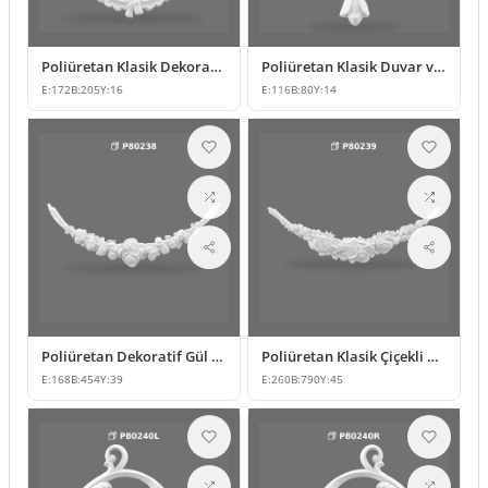
Poliüretan Klasik Dekoratif Süsleme ve Motif Modelleri
Poliüretan Klasik Duvar ve Mobilya Süsleme Modelleri
E:
172
B:
205
Y:
16
E:
116
B:
80
Y:
14
Poliüretan Dekoratif Gül Motifli Duvar Süsü Modelleri
Poliüretan Klasik Çiçekli Duvar ve Cephe Süsleme Modeli
E:
168
B:
454
Y:
39
E:
260
B:
790
Y:
45