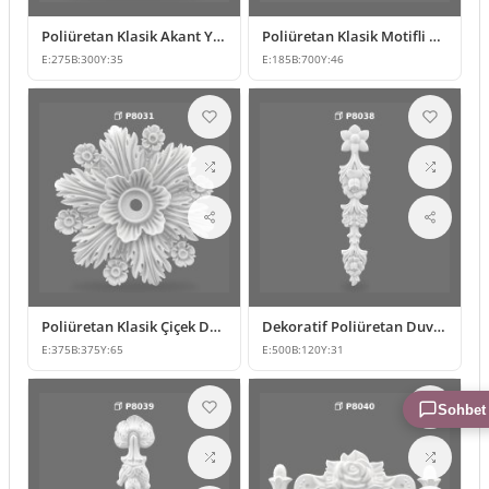
Poliüretan Klasik Akant Yapraklı Duvar Süsleme Modeli
Poliüretan Klasik Motifli Duvar Süsü
E:
275
B:
300
Y:
35
E:
185
B:
700
Y:
46
Poliüretan Klasik Çiçek Desenli Duvar ve Tavan Süsü
Dekoratif Poliüretan Duvar ve Mobilya Süsleme Modeli
E:
375
B:
375
Y:
65
E:
500
B:
120
Y:
31
Sohbet