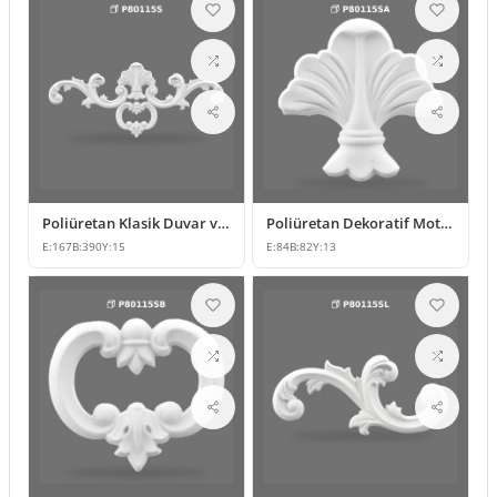
Poliüretan Klasik Duvar ve Mobilya Süsleme Modelleri
Poliüretan Dekoratif Motif ve Süsleme Modelleri
E:
167
B:
390
Y:
15
E:
84
B:
82
Y:
13