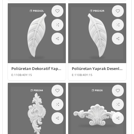
Poliüretan Dekoratif Yaprak Motifli Duvar Süsleme Modeli
Poliüretan Yaprak Desenli Dekoratif Süsleme Modeli
E:
110
B:
40
Y:
15
E:
110
B:
40
Y:
15