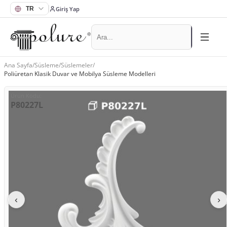
Giriş Yap
Ana Sayfa
/
Süsleme
/
Süslemeler
/
Poliüretan Klasik Duvar ve Mobilya Süsleme Modelleri
Ürün Kodu
:
P80227L
‹
›