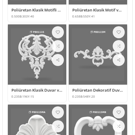
Poliüretan Klasik Motifli Duvar ve Mobilya Süsleme Modeli
Poliüretan Klasik Motif ve Duvar Süsleme Modelleri
E:
500
B:
303
Y:
40
E:
658
B:
550
Y:
41
Poliüretan Klasik Duvar ve Mobilya Süsleme Modeli
Poliüretan Dekoratif Duvar ve Mobilya Süsleme Modeli
E:
235
B:
196
Y:
15
E:
235
B:
548
Y:
20