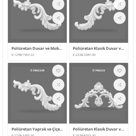
Poliüretan Duvar ve Mobilya Süsleme Modeli
Poliüretan Klasik Duvar ve Mobilya Süsleme Modelleri
E:
129
B:
196
Y:
22
E:
223
B:
338
Y:
30
Poliüretan Yaprak ve Çiçek Motifli Klasik Duvar Süsü
Poliüretan Klasik Duvar ve Mobilya Süsleme Modelleri
E:
223
B:
338
Y:
30
E:
263
B:
476
Y:
30