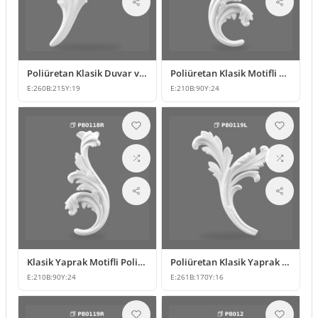
Poliüretan Klasik Duvar ve Mobilya Süsleme Modelleri
Poliüretan Klasik Motifli Duvar ve Mobilya Süsleri
E:
260
B:
215
Y:
19
E:
210
B:
90
Y:
24
Klasik Yaprak Motifli Poliüretan Duvar ve Mobilya Süsleme
Poliüretan Klasik Yaprak Motifli Dekoratif Süsleme Modeli
E:
210
B:
90
Y:
24
E:
261
B:
170
Y:
16