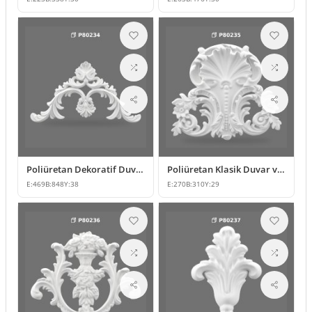
Poliüretan Dekoratif Duvar ve Kapı Üstü Taç Süsleme Modeli
Poliüretan Klasik Duvar ve Mobilya Süsleme Modelleri
E:
469
B:
848
Y:
38
E:
270
B:
310
Y:
29