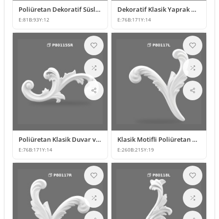
Poliüretan Dekoratif Süsleme ve Klasik Motifli Aplik Modeli
Dekoratif Klasik Yaprak Motifli Süsleme Modeli
E:
81
B:
93
Y:
12
E:
76
B:
171
Y:
14
Poliüretan Klasik Duvar ve Mobilya Süsleme Modelleri
Klasik Motifli Poliüretan Duvar ve Mobilya Süsleme Modelleri
E:
76
B:
171
Y:
14
E:
260
B:
215
Y:
19