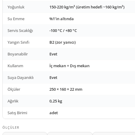
Yoğunluk
150-220 kg/m³ (üretim hedefi ~160 kg/m³)
Su Emme
%1’in altında
Servis Sıcaklığı
-100 °C / +80 °C
Yangın Sınıfı
B2 (zor yanıcı)
Boyanabilir
Evet
Kullanım
İç mekan + Dış mekan
Suya Dayanıklı
Evet
Ölçüler
250 × 160 × 22 mm
Ağırlık
0,25 kg
Satış Birimi
adet
ÖLÇÜLER