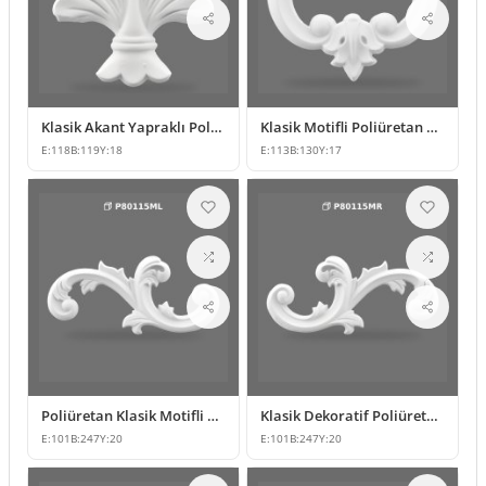
Klasik Akant Yapraklı Poliüretan Süsleme Modeli
Klasik Motifli Poliüretan Duvar ve Mobilya Süsleme Modeli
E:
118
B:
119
Y:
18
E:
113
B:
130
Y:
17
Poliüretan Klasik Motifli Dekoratif Duvar Süsleme Modeli
Klasik Dekoratif Poliüretan Duvar ve Mobilya Süsü Modelleri
E:
101
B:
247
Y:
20
E:
101
B:
247
Y:
20