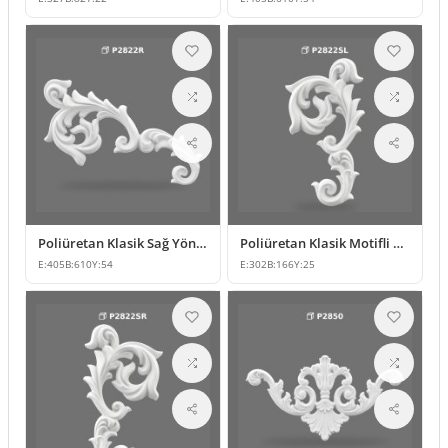
Poliüretan Klasik Sağ Yönlü Duvar Süsleme Motifi
Poliüretan Klasik Motifli Duvar ve Mobilya Süsleme Modeli
E:
405
B:
610
Y:
54
E:
302
B:
166
Y:
25