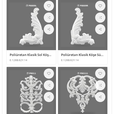
Poliüretan Klasik Sol Köşe Süsleme Modelleri ve Fiyatları
Poliüretan Klasik Köşe Süsleme Modeli
E:
128
B:
82
Y:
14
E:
128
B:
82
Y:
14