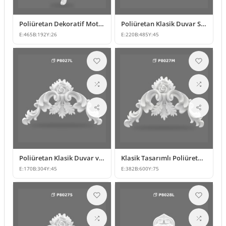
Poliüretan Dekoratif Motif ve Duvar Süsü Modelleri
Poliüretan Klasik Duvar Süsleme Modelleri P8026
E:
465
B:
192
Y:
26
E:
220
B:
485
Y:
45
Poliüretan Klasik Duvar ve Mobilya Süsleme Modelleri
Klasik Tasarımlı Poliüretan Duvar ve Tavan Süsleme Modeli
E:
170
B:
304
Y:
45
E:
382
B:
600
Y:
75