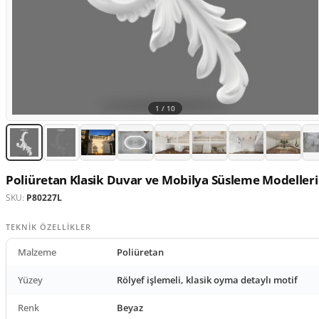
1 /
10
Poliüretan Klasik Duvar ve Mobilya Süsleme Modelleri
SKU:
P80227L
TEKNIK ÖZELLIKLER
Malzeme
Poliüretan
Yüzey
Rölyef işlemeli, klasik oyma detaylı motif
Renk
Beyaz