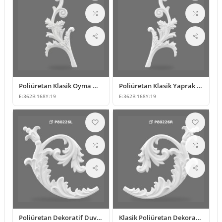
Poliüretan Klasik Oyma Mobilya ve Duvar Süsleme Modeli
Poliüretan Klasik Yaprak Motifli Süsleme Modeli
E:
362
B:
168
Y:
19
E:
362
B:
168
Y:
19
Poliüretan Dekoratif Duvar ve Mobilya Süsleme Modeli
Klasik Poliüretan Dekoratif Duvar Süsleme Modeli