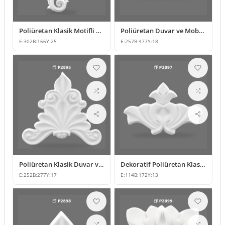
Poliüretan Klasik Motifli Duvar ve Mobilya Süsleme Modeli
Poliüretan Duvar ve Mobilya Süsleme Modelleri
E:
302
B:
166
Y:
25
E:
257
B:
477
Y:
18
Poliüretan Klasik Duvar ve Mobilya Süsleme Modeli
Dekoratif Poliüretan Klasik Duvar ve Mobilya Süsleme Modeli
E:
252
B:
277
Y:
17
E:
114
B:
172
Y:
13