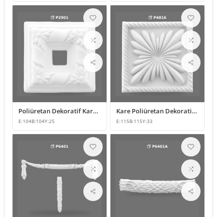
Poliüretan Dekoratif Kare Süsleme Motifi
Kare Poliüretan Dekoratif Süsleme ve Motif Modelleri
E:
104
B:
104
Y:
25
E:
115
B:
115
Y:
33