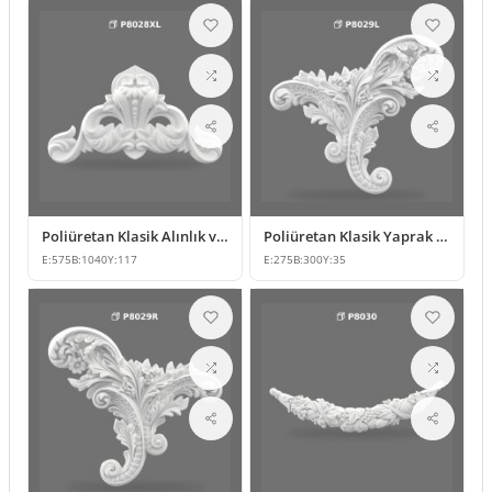
Poliüretan Klasik Alınlık ve Duvar Süsleme Tasarımı
Poliüretan Klasik Yaprak Desenli Köşe Süsleme Modeli
E:
575
B:
1040
Y:
117
E:
275
B:
300
Y:
35