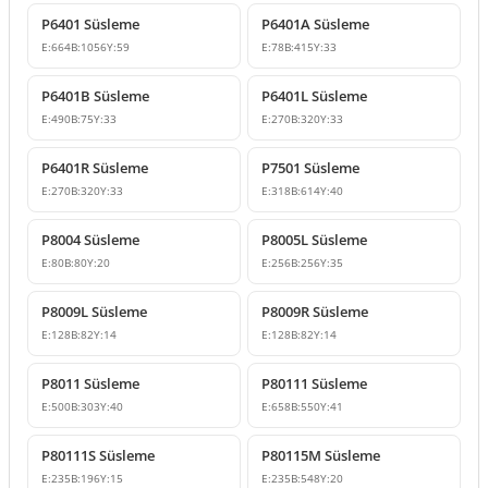
P6401 Süsleme
P6401A Süsleme
E:
664
B:
1056
Y:
59
E:
78
B:
415
Y:
33
P6401B Süsleme
P6401L Süsleme
E:
490
B:
75
Y:
33
E:
270
B:
320
Y:
33
P6401R Süsleme
P7501 Süsleme
E:
270
B:
320
Y:
33
E:
318
B:
614
Y:
40
P8004 Süsleme
P8005L Süsleme
E:
80
B:
80
Y:
20
E:
256
B:
256
Y:
35
P8009L Süsleme
P8009R Süsleme
E:
128
B:
82
Y:
14
E:
128
B:
82
Y:
14
P8011 Süsleme
P80111 Süsleme
E:
500
B:
303
Y:
40
E:
658
B:
550
Y:
41
P80111S Süsleme
P80115M Süsleme
E:
235
B:
196
Y:
15
E:
235
B:
548
Y:
20