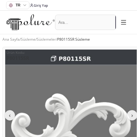
Giriş Yap
Ana Sayfa
/
Süsleme
/
Süslemeler
/
P80115SR Süsleme
Ürün Kodu
:
P80115SR
‹
›