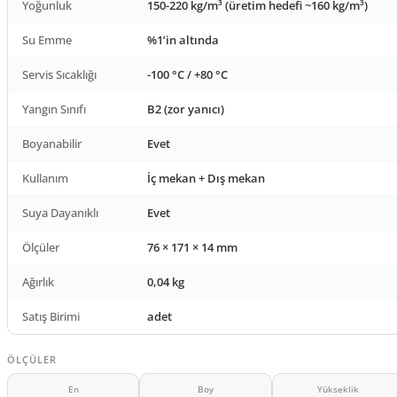
Yoğunluk
150-220 kg/m³ (üretim hedefi ~160 kg/m³)
Su Emme
%1’in altında
Servis Sıcaklığı
-100 °C / +80 °C
Yangın Sınıfı
B2 (zor yanıcı)
Boyanabilir
Evet
Kullanım
İç mekan + Dış mekan
Suya Dayanıklı
Evet
Ölçüler
76 × 171 × 14 mm
Ağırlık
0,04 kg
Satış Birimi
adet
ÖLÇÜLER
En
Boy
Yükseklik