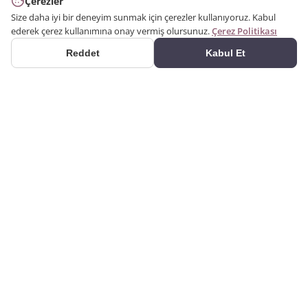
Çerezler
Size daha iyi bir deneyim sunmak için çerezler kullanıyoruz. Kabul
ederek çerez kullanımına onay vermiş olursunuz.
Çerez Politikası
Reddet
Kabul Et
ÜRÜNLER
2000 yılından bu yana
Kategoriler
üretim yapıyoruz. Poliüretan
Ürün Ara
dekorasyon ürünlerini kendi
kalıplarımızla üreten bir
Galeri
imalatçıyız. Alçı kartonpiyer
üretimi ve kalıpçılıkla
başladık; desenli söve ve
KURUMSAL
REHBERLER
sütunların Türkiye’de