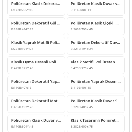
Poliüretan Klasik Dekoratif Süsleme ve Motif Modelleri
Poliüretan Klasik Duvar ve Mobilya Süsleme Modelleri
E:
172
B:
205
Y:
16
E:
116
B:
80
Y:
14
Poliüretan Dekoratif Gül Motifli Duvar Süsü Modelleri
Poliüretan Klasik Çiçekli Duvar ve Cephe Süsleme Modeli
E:
168
B:
454
Y:
39
E:
260
B:
790
Y:
45
Klasik Yaprak Motifli Poliüretan Dekoratif Süsleme Modeli
Poliüretan Dekoratif Duvar ve Mobilya Süsleme Modeli
E:
221
B:
194
Y:
24
E:
221
B:
194
Y:
24
Klasik Oyma Desenli Poliüretan Duvar Süsleme Modeli
Klasik Motifli Poliüretan Duvar Süsleme Modeli
E:
429
B:
375
Y:
45
E:
429
B:
375
Y:
45
Poliüretan Dekoratif Yaprak Motifli Duvar Süsleme Modeli
Poliüretan Yaprak Desenli Dekoratif Süsleme Modeli
E:
110
B:
40
Y:
15
E:
110
B:
40
Y:
15
Poliüretan Dekoratif Motif ve Duvar Süsü Modelleri
Poliüretan Klasik Duvar Süsleme Modelleri P8026
E:
465
B:
192
Y:
26
E:
220
B:
485
Y:
45
Poliüretan Klasik Duvar ve Mobilya Süsleme Modelleri
Klasik Tasarımlı Poliüretan Duvar ve Tavan Süsleme Modeli
E:
170
B:
304
Y:
45
E:
382
B:
600
Y:
75