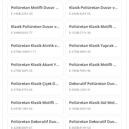
Poliüretan Motifli Duvar ve Mobilya Süsleme Modelleri
Klasik Poliüretan Duvar ve Mobilya Süsleme Modeli
E:
140
B:
225
Y:
33
E:
242
B:
425
Y:
55
Klasik Poliüretan Duvar ve Mobilya Süsleme Modeli
Poliüretan Klasik Motifli Duvar ve Mobilya Süsü
E:
344
B:
602
Y:
77
E:
152
B:
271
Y:
36
Poliüretan Klasik Alınlık ve Duvar Süsleme Tasarımı
Poliüretan Klasik Yaprak Desenli Köşe Süsleme Modeli
E:
575
B:
1040
Y:
117
E:
275
B:
300
Y:
35
Poliüretan Klasik Akant Yapraklı Duvar Süsleme Modeli
Poliüretan Klasik Motifli Duvar Süsü
E:
275
B:
300
Y:
35
E:
185
B:
700
Y:
46
Poliüretan Klasik Çiçek Desenli Duvar ve Tavan Süsü
Dekoratif Poliüretan Duvar ve Mobilya Süsleme Modeli
E:
375
B:
375
Y:
65
E:
500
B:
120
Y:
31
Poliüretan Klasik Motifli Dikey Duvar Süsleme Modeli
Poliüretan Klasik Gül Motifli Duvar ve Mobilya Süsleme Modeli
E:
547
B:
138
Y:
50
E:
180
B:
350
Y:
50
Poliüretan Dekoratif Duvar ve Kapı Üstü Süsleme Modelleri
Poliüretan Dekoratif Duvar ve Kapı Üstü Süsleme Modeli
E:
320
B:
600
Y:
61
E:
360
B:
814
Y:
53