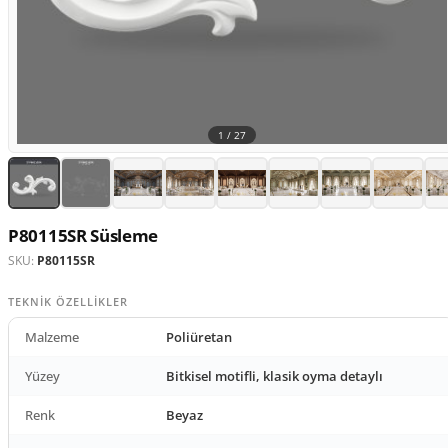
1 /
27
P80115SR Süsleme
SKU:
P80115SR
TEKNIK ÖZELLIKLER
Malzeme
Poliüretan
Yüzey
Bitkisel motifli, klasik oyma detaylı
Renk
Beyaz