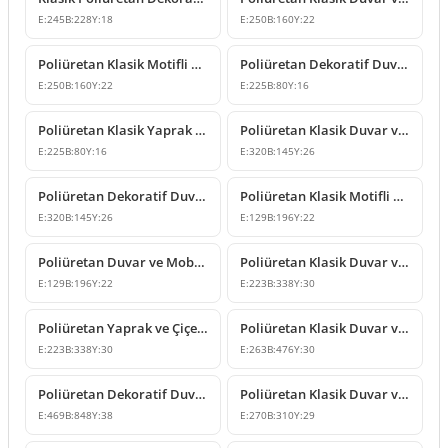
E:
245
B:
228
Y:
18
E:
250
B:
160
Y:
22
Poliüretan Klasik Motifli Duvar ve Mobilya Süsleme Modeli
Poliüretan Dekoratif Duvar ve Mobilya Süsleme Modelleri
E:
250
B:
160
Y:
22
E:
225
B:
80
Y:
16
Poliüretan Klasik Yaprak Desenli Dekoratif Süsleme Modeli
Poliüretan Klasik Duvar ve Mobilya Süsleme Modeli
E:
225
B:
80
Y:
16
E:
320
B:
145
Y:
26
Poliüretan Dekoratif Duvar Süsleme Modeli
Poliüretan Klasik Motifli Duvar ve Mobilya Süsleme Modeli
E:
320
B:
145
Y:
26
E:
129
B:
196
Y:
22
Poliüretan Duvar ve Mobilya Süsleme Modeli
Poliüretan Klasik Duvar ve Mobilya Süsleme Modelleri
E:
129
B:
196
Y:
22
E:
223
B:
338
Y:
30
Poliüretan Yaprak ve Çiçek Motifli Klasik Duvar Süsü
Poliüretan Klasik Duvar ve Mobilya Süsleme Modelleri
E:
223
B:
338
Y:
30
E:
263
B:
476
Y:
30
Poliüretan Dekoratif Duvar ve Kapı Üstü Taç Süsleme Modeli
Poliüretan Klasik Duvar ve Mobilya Süsleme Modelleri
E:
469
B:
848
Y:
38
E:
270
B:
310
Y:
29