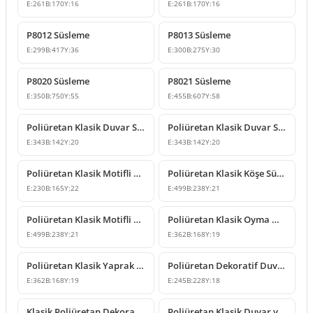
E:
261
B:
170
Y:
16
E:
261
B:
170
Y:
16
P8012 Süsleme
P8013 Süsleme
E:
299
B:
417
Y:
36
E:
300
B:
275
Y:
30
P8020 Süsleme
P8021 Süsleme
E:
350
B:
750
Y:
55
E:
455
B:
607
Y:
58
Poliüretan Klasik Duvar Süsleme ve Motif Modelleri
Poliüretan Klasik Duvar Süsleme ve Motif Modeli
E:
343
B:
142
Y:
20
E:
343
B:
142
Y:
20
Poliüretan Klasik Motifli Duvar ve Mobilya Süsleme
Poliüretan Klasik Köşe Süsleme ve Desenli Motif Modeli
E:
230
B:
165
Y:
22
E:
499
B:
238
Y:
21
Poliüretan Klasik Motifli Köşe Süsü ve Duvar Dekoru
Poliüretan Klasik Oyma Mobilya ve Duvar Süsleme Modeli
E:
499
B:
238
Y:
21
E:
362
B:
168
Y:
19
Poliüretan Klasik Yaprak Motifli Süsleme Modeli
Poliüretan Dekoratif Duvar ve Mobilya Süsleme Modeli
E:
362
B:
168
Y:
19
E:
245
B:
228
Y:
18
Klasik Poliüretan Dekoratif Duvar Süsleme Modeli
Poliüretan Klasik Duvar ve Mobilya Süsleme Modelleri