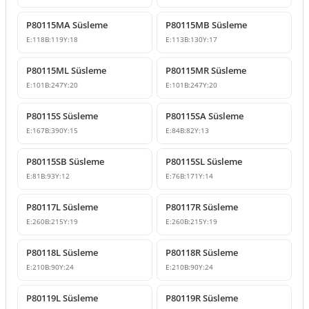
P80115MA Süsleme
P80115MB Süsleme
E:
118
B:
119
Y:
18
E:
113
B:
130
Y:
17
P80115ML Süsleme
P80115MR Süsleme
E:
101
B:
247
Y:
20
E:
101
B:
247
Y:
20
P80115S Süsleme
P80115SA Süsleme
E:
167
B:
390
Y:
15
E:
84
B:
82
Y:
13
P80115SB Süsleme
P80115SL Süsleme
E:
81
B:
93
Y:
12
E:
76
B:
171
Y:
14
P80117L Süsleme
P80117R Süsleme
E:
260
B:
215
Y:
19
E:
260
B:
215
Y:
19
P80118L Süsleme
P80118R Süsleme
E:
210
B:
90
Y:
24
E:
210
B:
90
Y:
24
P80119L Süsleme
P80119R Süsleme