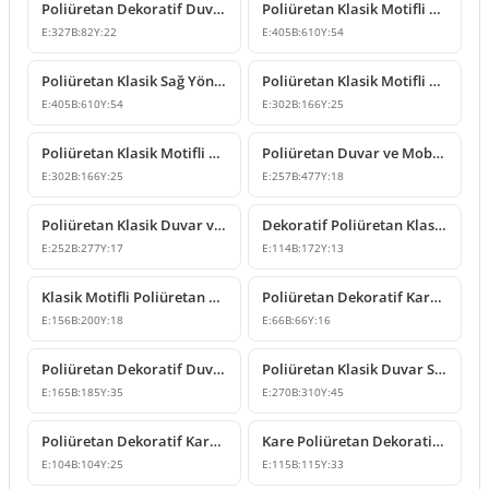
Poliüretan Dekoratif Duvar ve Mobilya Süsleme Modeli
Poliüretan Klasik Motifli Duvar ve Mobilya Süsleme Modeli
E:
327
B:
82
Y:
22
E:
405
B:
610
Y:
54
Poliüretan Klasik Sağ Yönlü Duvar Süsleme Motifi
Poliüretan Klasik Motifli Duvar ve Mobilya Süsleme Modeli
E:
405
B:
610
Y:
54
E:
302
B:
166
Y:
25
Poliüretan Klasik Motifli Duvar ve Mobilya Süsleme Modeli
Poliüretan Duvar ve Mobilya Süsleme Modelleri
E:
302
B:
166
Y:
25
E:
257
B:
477
Y:
18
Poliüretan Klasik Duvar ve Mobilya Süsleme Modeli
Dekoratif Poliüretan Klasik Duvar ve Mobilya Süsleme Modeli
E:
252
B:
277
Y:
17
E:
114
B:
172
Y:
13
Klasik Motifli Poliüretan Dekoratif Duvar Süsleme Modeli
Poliüretan Dekoratif Kare Çiçek Motifli Süsleme Tasarımı
E:
156
B:
200
Y:
18
E:
66
B:
66
Y:
16
Poliüretan Dekoratif Duvar ve Mobilya Süsleme Modeli
Poliüretan Klasik Duvar Süsleme ve Motif Modelleri
E:
165
B:
185
Y:
35
E:
270
B:
310
Y:
45
Poliüretan Dekoratif Kare Süsleme Motifi
Kare Poliüretan Dekoratif Süsleme ve Motif Modelleri
E:
104
B:
104
Y:
25
E:
115
B:
115
Y:
33