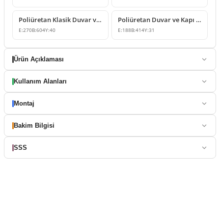
Poliüretan Klasik Duvar ve Kapı Üstü Süsleme Çeşitleri
Poliüretan Duvar ve Kapı Üstü Süsleme Modeli
E:
270
B:
604
Y:
40
E:
188
B:
414
Y:
31
Ürün Açıklaması
Kullanım Alanları
Montaj
Bakim Bilgisi
SSS