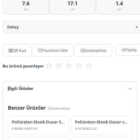
7.6
17.1
1.4
cm
cm
cm
Detay
QR Kod
Paylaş
Favorilere Ekle
Karşılaştırma
Bu ürünü puanlayın
İlgili Ürünler
Benzer Ürünler
(
Süslemeler
)
Poliüretan Klasik Duvar Süsleme Modeli
Poliüretan Klasik Duvar ve Mobilya Süsleme Modelleri
E:
880
B:
1660
Y:
50
E:
327
B:
82
Y:
22