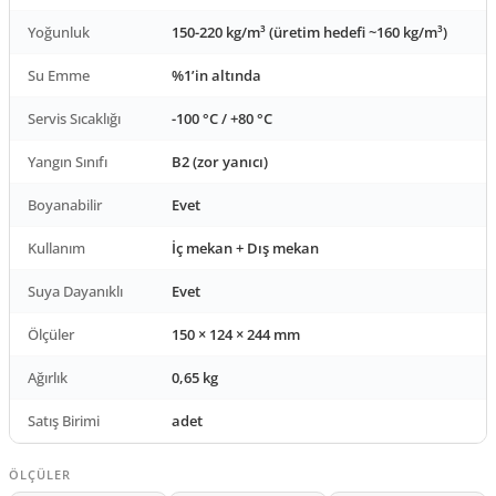
Yoğunluk
150-220 kg/m³ (üretim hedefi ~160 kg/m³)
Su Emme
%1’in altında
Servis Sıcaklığı
-100 °C / +80 °C
Yangın Sınıfı
B2 (zor yanıcı)
Boyanabilir
Evet
Kullanım
İç mekan + Dış mekan
Suya Dayanıklı
Evet
Ölçüler
150 × 124 × 244 mm
Ağırlık
0,65 kg
Satış Birimi
adet
ÖLÇÜLER