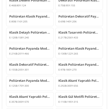
Klasik Desenli Poliüretan Payanda Modeli
Dekoratif Poliüretan Klasik Payanda ve Destek Modeli
E:
46
B:
80
Y:
124
E:
75
B:
95
Y:
155
Poliüretan Klasik Payanda Modeli P6006
Poliüretan Dekoratif Payanda P6007 Konsol Destek Modeli
E:
80
B:
116
Y:
205
E:
69
B:
140
Y:
206
Klasik Detaylı Poliüretan Payanda ve Konsol Modeli
Klasik Tasarımlı Poliüretan Dekoratif Payanda Modelleri
E:
120
B:
158
Y:
240
E:
217
B:
256
Y:
433
Poliüretan Payanda Modeli 22x20x47 cm
Poliüretan Klasik Payanda Konsol Tasarımı
E:
216
B:
201
Y:
466
E:
130
B:
122
Y:
265
Klasik Dekoratif Poliüretan Payanda Modelleri ve Fiyatları
Klasik Poliüretan Payanda Modeli P6020
E:
155
B:
205
Y:
301
E:
97
B:
180
Y:
270
Poliüretan Payanda Modelleri ve Klasik Konsol Tasarımı
Klasik Akant Yapraklı Poliüretan Payanda Tasarımı
E:
125
B:
170
Y:
300
E:
292
B:
300
Y:
656
Klasik Akant Yapraklı Poliüretan Payanda Modeli
Klasik Gül Motifli Poliüretan Payanda Süsleme Modelleri
E:
357
B:
300
Y:
570
E:
110
B:
195
Y:
315