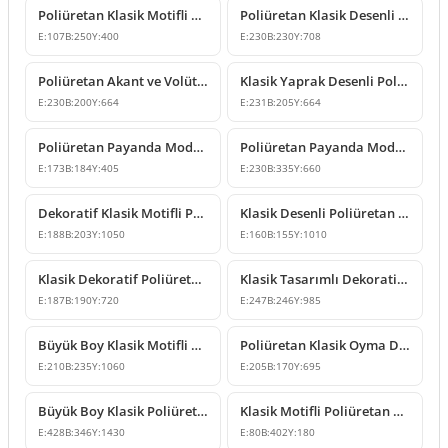
Poliüretan Klasik Motifli Dekoratif Payanda Modeli
Poliüretan Klasik Desenli Dekoratif Payanda Modeli
E:
107
B:
250
Y:
400
E:
230
B:
230
Y:
708
Poliüretan Akant ve Volüt Motifli Dekoratif Payanda
Klasik Yaprak Desenli Poliüretan Payanda
E:
230
B:
200
Y:
664
E:
231
B:
205
Y:
664
Poliüretan Payanda Modelleri ve Klasik Konsol Tasarımları
Poliüretan Payanda Modelleri ve Dekoratif Konsol Tasarımı
E:
173
B:
184
Y:
405
E:
230
B:
335
Y:
660
Dekoratif Klasik Motifli Poliüretan Payanda Konsol
Klasik Desenli Poliüretan Payanda Modeli
E:
188
B:
203
Y:
1050
E:
160
B:
155
Y:
1010
Klasik Dekoratif Poliüretan Payanda Modeli
Klasik Tasarımlı Dekoratif Poliüretan Payanda Modeli
E:
187
B:
190
Y:
720
E:
247
B:
246
Y:
985
Büyük Boy Klasik Motifli Poliüretan Payanda Modeli
Poliüretan Klasik Oyma Desenli Dekoratif Payanda Modeli
E:
210
B:
235
Y:
1060
E:
205
B:
170
Y:
695
Büyük Boy Klasik Poliüretan Payanda Modeli
Klasik Motifli Poliüretan Payanda Modeli
E:
428
B:
346
Y:
1430
E:
80
B:
402
Y:
180