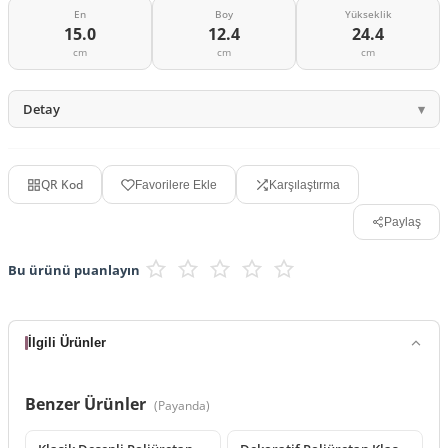
En
Boy
Yükseklik
15.0
12.4
24.4
cm
cm
cm
Detay
QR Kod
Favorilere Ekle
Karşılaştırma
Paylaş
Bu ürünü puanlayın
İlgili Ürünler
Benzer Ürünler
(
Payanda
)