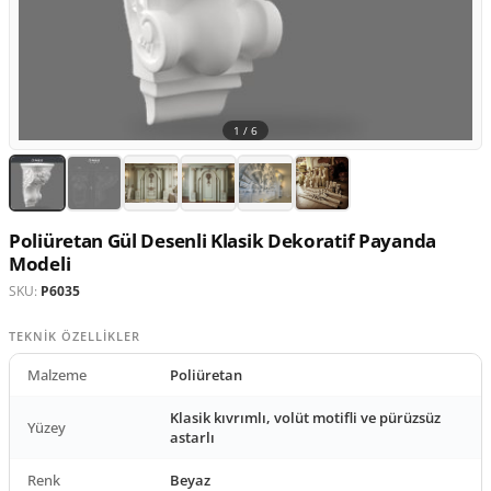
1 /
6
Poliüretan Gül Desenli Klasik Dekoratif Payanda
Modeli
SKU:
P6035
TEKNIK ÖZELLIKLER
Malzeme
Poliüretan
Klasik kıvrımlı, volüt motifli ve pürüzsüz
Yüzey
astarlı
Renk
Beyaz