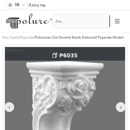
Giriş Yap
Ana Sayfa
/
Payanda
/
Poliüretan Gül Desenli Klasik Dekoratif Payanda Modeli
Ürün Kodu
:
P6035
‹
›