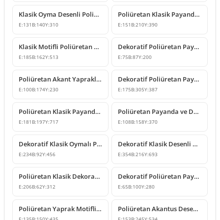
Klasik Oyma Desenli Poliüretan Payanda Modeli
Poliüretan Klasik Payanda Modelleri
E:
131
B:
140
Y:
310
E:
151
B:
210
Y:
390
Klasik Motifli Poliüretan Payanda Tasarımı
Dekoratif Poliüretan Payanda ve Konsol Destek Modeli
E:
185
B:
162
Y:
513
E:
75
B:
87
Y:
200
Poliüretan Akant Yapraklı Dekoratif Payanda Modeli
Dekoratif Poliüretan Payanda Modeli
E:
100
B:
174
Y:
230
E:
175
B:
305
Y:
387
Poliüretan Klasik Payanda Dekoratif Konsol Modeli
Poliüretan Payanda ve Dekoratif Konsol Modelleri
E:
181
B:
197
Y:
717
E:
108
B:
158
Y:
370
Dekoratif Klasik Oymalı Poliüretan Payanda Modeli
Dekoratif Klasik Desenli Poliüretan Payanda Modeli
E:
234
B:
92
Y:
456
E:
354
B:
216
Y:
693
Poliüretan Klasik Dekoratif Payanda Modeli
Dekoratif Poliüretan Payanda Modelleri
E:
206
B:
62
Y:
312
E:
65
B:
100
Y:
280
Poliüretan Yaprak Motifli Dekoratif Payanda 14x15x44 cm
Poliüretan Akantus Desenli Dekoratif Payanda 15x25x53 cm
E:
135
B:
150
Y:
435
E:
153
B:
245
Y:
534