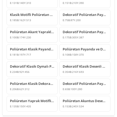
E:
131
B:
140
Y:
310
E:
151
B:
210
Y:
390
Klasik Motifli Poliüretan Payanda Tasarımı
Dekoratif Poliüretan Payanda ve Konsol Destek Modeli
E:
185
B:
162
Y:
513
E:
75
B:
87
Y:
200
Poliüretan Akant Yapraklı Dekoratif Payanda Modeli
Dekoratif Poliüretan Payanda Modeli
E:
100
B:
174
Y:
230
E:
175
B:
305
Y:
387
Poliüretan Klasik Payanda Dekoratif Konsol Modeli
Poliüretan Payanda ve Dekoratif Konsol Modelleri
E:
181
B:
197
Y:
717
E:
108
B:
158
Y:
370
Dekoratif Klasik Oymalı Poliüretan Payanda Modeli
Dekoratif Klasik Desenli Poliüretan Payanda Modeli
E:
234
B:
92
Y:
456
E:
354
B:
216
Y:
693
Poliüretan Klasik Dekoratif Payanda Modeli
Dekoratif Poliüretan Payanda Modelleri
E:
206
B:
62
Y:
312
E:
65
B:
100
Y:
280
Poliüretan Yaprak Motifli Dekoratif Payanda 14x15x44 cm
Poliüretan Akantus Desenli Dekoratif Payanda 15x25x53 cm
E:
135
B:
150
Y:
435
E:
153
B:
245
Y:
534