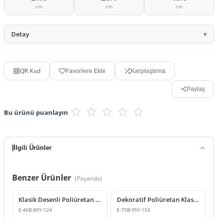
cm
cm
cm
Detay
QR Kod
Favorilere Ekle
Karşılaştırma
Paylaş
Bu ürünü puanlayın
İlgili Ürünler
Benzer Ürünler
(
Payanda
)
Klasik Desenli Poliüretan Payanda Modeli
Dekoratif Poliüretan Klasik Payanda ve Destek Modeli
E:
46
B:
80
Y:
124
E:
75
B:
95
Y:
155