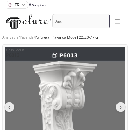
Giriş Yap
Ana Sayfa
/
Payanda
/
Poliüretan Payanda Modeli 22x20x47 cm
Ürün Kodu
:
P6013
‹
›