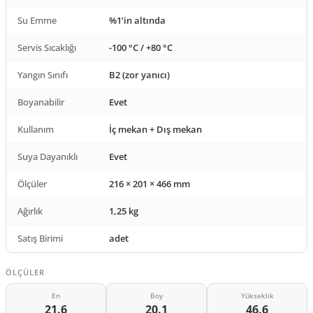
Su Emme
%1’in altında
Servis Sıcaklığı
-100 °C / +80 °C
Yangın Sınıfı
B2 (zor yanıcı)
Boyanabilir
Evet
Kullanım
İç mekan + Dış mekan
Suya Dayanıklı
Evet
Ölçüler
216 × 201 × 466 mm
Ağırlık
1,25 kg
Satış Birimi
adet
ÖLÇÜLER
En
Boy
Yükseklik
21.6
20.1
46.6