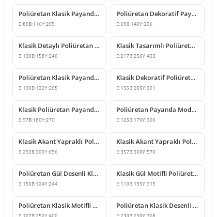
Poliüretan Klasik Payanda Modeli P6006
Poliüretan Dekoratif Payanda P6007 Konsol Destek Modeli
E:
80
B:
116
Y:
205
E:
69
B:
140
Y:
206
Klasik Detaylı Poliüretan Payanda ve Konsol Modeli
Klasik Tasarımlı Poliüretan Dekoratif Payanda Modelleri
E:
120
B:
158
Y:
240
E:
217
B:
256
Y:
433
Poliüretan Klasik Payanda Konsol Tasarımı
Klasik Dekoratif Poliüretan Payanda Modelleri ve Fiyatları
E:
130
B:
122
Y:
265
E:
155
B:
205
Y:
301
Klasik Poliüretan Payanda Modeli P6020
Poliüretan Payanda Modelleri ve Klasik Konsol Tasarımı
E:
97
B:
180
Y:
270
E:
125
B:
170
Y:
300
Klasik Akant Yapraklı Poliüretan Payanda Tasarımı
Klasik Akant Yapraklı Poliüretan Payanda Modeli
E:
292
B:
300
Y:
656
E:
357
B:
300
Y:
570
Poliüretan Gül Desenli Klasik Dekoratif Payanda Modeli
Klasik Gül Motifli Poliüretan Payanda Süsleme Modelleri
E:
150
B:
124
Y:
244
E:
110
B:
195
Y:
315
Poliüretan Klasik Motifli Dekoratif Payanda Modeli
Poliüretan Klasik Desenli Dekoratif Payanda Modeli
E:
107
B:
250
Y:
400
E:
230
B:
230
Y:
708