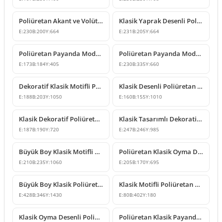
Poliüretan Akant ve Volüt Motifli Dekoratif Payanda
Klasik Yaprak Desenli Poliüretan Payanda
E:
230
B:
200
Y:
664
E:
231
B:
205
Y:
664
Poliüretan Payanda Modelleri ve Klasik Konsol Tasarımları
Poliüretan Payanda Modelleri ve Dekoratif Konsol Tasarımı
E:
173
B:
184
Y:
405
E:
230
B:
335
Y:
660
Dekoratif Klasik Motifli Poliüretan Payanda Konsol
Klasik Desenli Poliüretan Payanda Modeli
E:
188
B:
203
Y:
1050
E:
160
B:
155
Y:
1010
Klasik Dekoratif Poliüretan Payanda Modeli
Klasik Tasarımlı Dekoratif Poliüretan Payanda Modeli
E:
187
B:
190
Y:
720
E:
247
B:
246
Y:
985
Büyük Boy Klasik Motifli Poliüretan Payanda Modeli
Poliüretan Klasik Oyma Desenli Dekoratif Payanda Modeli
E:
210
B:
235
Y:
1060
E:
205
B:
170
Y:
695
Büyük Boy Klasik Poliüretan Payanda Modeli
Klasik Motifli Poliüretan Payanda Modeli
E:
428
B:
346
Y:
1430
E:
80
B:
402
Y:
180
Klasik Oyma Desenli Poliüretan Payanda Modeli
Poliüretan Klasik Payanda Modelleri