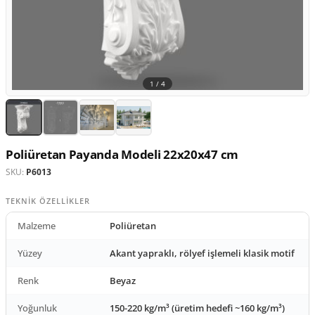
1 /
4
Poliüretan Payanda Modeli 22x20x47 cm
SKU:
P6013
TEKNIK ÖZELLIKLER
Malzeme
Poliüretan
Yüzey
Akant yapraklı, rölyef işlemeli klasik motif
Renk
Beyaz
Yoğunluk
150-220 kg/m³ (üretim hedefi ~160 kg/m³)