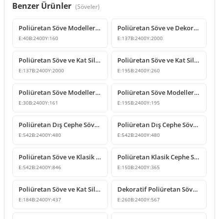
Benzer Ürünler
(
Söveler
)
Poliüretan Söve Modelleri ve Dış Cephe Profil Tasarımları
Poliüretan Söve ve Dekoratif Cephe Profili Modelleri
E:
40
B:
2400
Y:
160
E:
137
B:
2400
Y:
2000
Poliüretan Söve ve Kat Silmesi Modelleri
Poliüretan Söve ve Kat Silmesi Modeli
E:
137
B:
2400
Y:
2000
E:
195
B:
2400
Y:
260
Poliüretan Söve Modelleri ve Dış Cephe Dekorasyon Ürünleri
Poliüretan Söve Modelleri ve Dekoratif Pencere Kenarı P1459
E:
30
B:
2400
Y:
161
E:
195
B:
2400
Y:
195
Poliüretan Dış Cephe Söve ve Kat Silmesi Modeli
Poliüretan Dış Cephe Söve ve Kat Silmesi Modelleri
E:
542
B:
2400
Y:
480
E:
542
B:
2400
Y:
480
Poliüretan Söve ve Klasik Kat Silmesi Profil Çeşitleri
Poliüretan Klasik Cephe Söve ve Kat Silmesi Profili
E:
542
B:
2400
Y:
846
E:
150
B:
2400
Y:
365
Poliüretan Söve ve Kat Silmesi Modeli
Dekoratif Poliüretan Söve ve Kat Silmesi Modeli
E:
184
B:
2400
Y:
437
E:
260
B:
2400
Y:
567