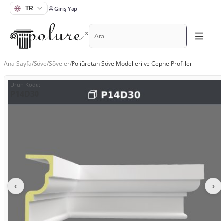
Giriş Yap
Ana Sayfa
/
Söve
/
Söveler
/
Poliüretan Söve Modelleri ve Cephe Profilleri
Ürün Kodu
:
P14D30
‹
›