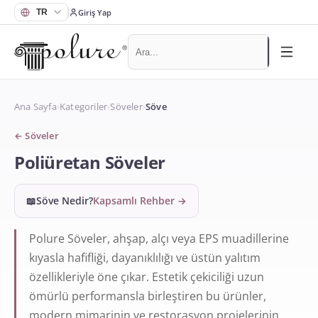
Giriş Yap
Ana Sayfa
›
Kategoriler
›
Söveler
›
Söve
←
Söveler
Poliüretan Söveler
📖
Söve Nedir?
Kapsamlı Rehber
→
Polure Söveler, ahşap, alçı veya EPS muadillerine
kıyasla hafifliği, dayanıklılığı ve üstün yalıtım
özellikleriyle öne çıkar. Estetik çekiciliği uzun
ömürlü performansla birleştiren bu ürünler,
modern mimarinin ve restorasyon projelerinin