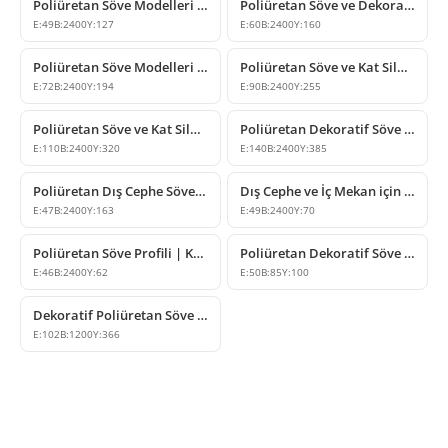
Poliüretan Söve Modelleri ve Pencere Kenarı Süslemeleri
Poliüretan Söve ve Dekoratif Kat Silmesi Modeli
E:
49
B:
2400
Y:
127
E:
60
B:
2400
Y:
160
Poliüretan Söve Modelleri ve Cephe Profilleri
Poliüretan Söve ve Kat Silmesi Modelleri
E:
72
B:
2400
Y:
194
E:
90
B:
2400
Y:
255
Poliüretan Söve ve Kat Silmesi Modeli
Poliüretan Dekoratif Söve ve Kat Silmesi Modelleri
E:
110
B:
2400
Y:
320
E:
140
B:
2400
Y:
385
Poliüretan Dış Cephe Söve ve Pencere Kenarı Profili
Dış Cephe ve İç Mekan için Poliüretan Söve Modeli
E:
47
B:
2400
Y:
163
E:
49
B:
2400
Y:
70
Poliüretan Söve Profili | Kapı ve Pencere Çerçevesi Dekorasyonu
Poliüretan Dekoratif Söve ve Blok Modelleri
E:
46
B:
2400
Y:
62
E:
50
B:
85
Y:
100
Dekoratif Poliüretan Söve ve Kat Silmesi Modeli
E:
102
B:
1200
Y:
366