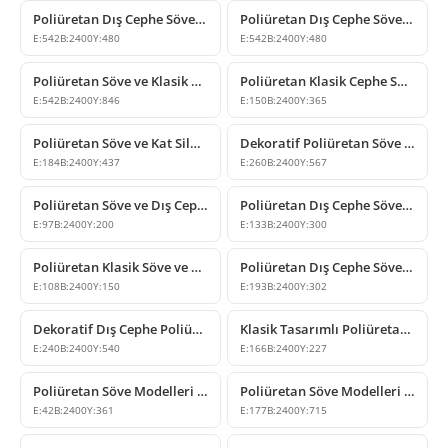
Poliüretan Dış Cephe Söve ve Kat Silmesi Modeli
Poliüretan Dış Cephe Söve ve Kat Silmesi Modelleri
E:
542
B:
2400
Y:
480
E:
542
B:
2400
Y:
480
Poliüretan Söve ve Klasik Kat Silmesi Profil Çeşitleri
Poliüretan Klasik Cephe Söve ve Kat Silmesi Profili
E:
542
B:
2400
Y:
846
E:
150
B:
2400
Y:
365
Poliüretan Söve ve Kat Silmesi Modeli
Dekoratif Poliüretan Söve ve Kat Silmesi Modeli
E:
184
B:
2400
Y:
437
E:
260
B:
2400
Y:
567
Poliüretan Söve ve Dış Cephe Dekorasyon Profili
Poliüretan Dış Cephe Söve ve Kat Silmesi Modeli
E:
97
B:
2400
Y:
200
E:
133
B:
2400
Y:
300
Poliüretan Klasik Söve ve Dış Cephe Kat Silmesi Modeli
Poliüretan Dış Cephe Söve ve Pencere Kenarı Süsleme Modelleri
E:
108
B:
2400
Y:
150
E:
193
B:
2400
Y:
302
Dekoratif Dış Cephe Poliüretan Söve ve Taç Modelleri
Klasik Tasarımlı Poliüretan Söve ve Kat Silmesi Modelleri
E:
240
B:
2400
Y:
540
E:
166
B:
2400
Y:
227
Poliüretan Söve Modelleri ve Dış Cephe Süslemeleri
Poliüretan Söve Modelleri ve Cephe Profili
E:
42
B:
2400
Y:
361
E:
177
B:
2400
Y:
715