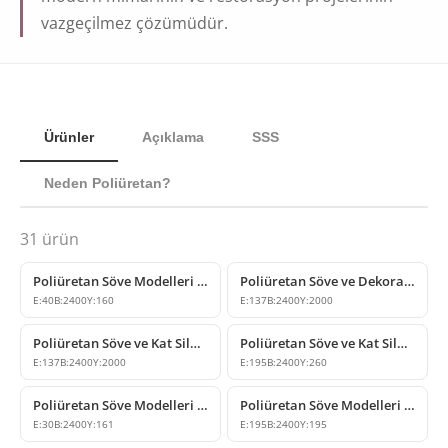
vazgeçilmez çözümüdür.
Ürünler
Açıklama
SSS
Neden Poliüretan?
31
ürün
Poliüretan Söve Modelleri ve Dış Cephe Profil Tasarımları
Poliüretan Söve ve Dekoratif Cephe Profili Modelleri
E:
40
B:
2400
Y:
160
E:
137
B:
2400
Y:
2000
Poliüretan Söve ve Kat Silmesi Modelleri
Poliüretan Söve ve Kat Silmesi Modeli
E:
137
B:
2400
Y:
2000
E:
195
B:
2400
Y:
260
Poliüretan Söve Modelleri ve Dış Cephe Dekorasyon Ürünleri
Poliüretan Söve Modelleri ve Dekoratif Pencere Kenarı P1459
E:
30
B:
2400
Y:
161
E:
195
B:
2400
Y:
195