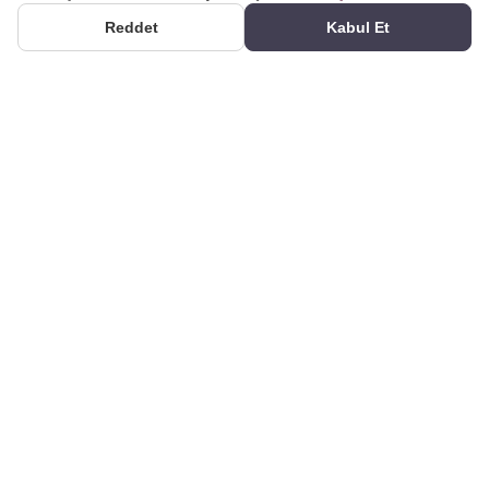
Reddet
Kabul Et
ÜRÜNLER
2000 yılından bu yana
Kategoriler
üretim yapıyoruz. Poliüretan
Ürün Ara
dekorasyon ürünlerini kendi
kalıplarımızla üreten bir
Galeri
imalatçıyız. Alçı kartonpiyer