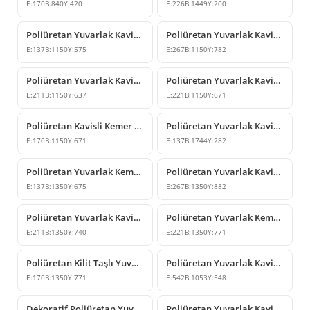
E:
170
B:
840
Y:
420
E:
226
B:
1449
Y:
200
Poliüretan Yuvarlak Kavis Kemer Kapı Pencere Üstü Modeli
Poliüretan Yuvarlak Kavisli Kemer ve Taç Modeli
E:
137
B:
1150
Y:
575
E:
267
B:
1150
Y:
782
Poliüretan Yuvarlak Kavisli Kemer ve Geçiş Dekoru
Poliüretan Yuvarlak Kavis Kemer Modelleri
E:
211
B:
1150
Y:
637
E:
221
B:
1150
Y:
671
Poliüretan Kavisli Kemer ve Kilit Taşı Modeli
Poliüretan Yuvarlak Kavisli Kemer Modeli
E:
170
B:
1150
Y:
671
E:
137
B:
1744
Y:
282
Poliüretan Yuvarlak Kemer ve Kapı Üstü Kavis Modelleri
Poliüretan Yuvarlak Kavis Kemer Modelleri
E:
137
B:
1350
Y:
675
E:
267
B:
1350
Y:
882
Poliüretan Yuvarlak Kavis Kemer Modelleri ve Fiyatları
Poliüretan Yuvarlak Kemer Modeli
E:
211
B:
1350
Y:
740
E:
221
B:
1350
Y:
771
Poliüretan Kilit Taşlı Yuvarlak Kavis Kemer
Poliüretan Yuvarlak Kavis Kemer Süsleme Modeli
E:
170
B:
1350
Y:
771
E:
542
B:
1053
Y:
548
Dekoratif Poliüretan Yuvarlak Kavis Kemer Söve Modeli
Poliüretan Yuvarlak Kavis Kemer Tasarımı