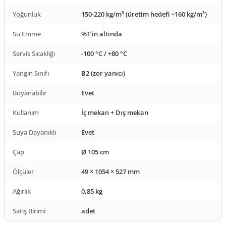
Yoğunluk
150-220 kg/m³ (üretim hedefi ~160 kg/m³)
Su Emme
%1’in altında
Servis Sıcaklığı
-100 °C / +80 °C
Yangın Sınıfı
B2 (zor yanıcı)
Boyanabilir
Evet
Kullanım
İç mekan + Dış mekan
Suya Dayanıklı
Evet
Çap
Ø 105 cm
Ölçüler
49 × 1054 × 527 mm
Ağırlık
0,85 kg
Satış Birimi
adet