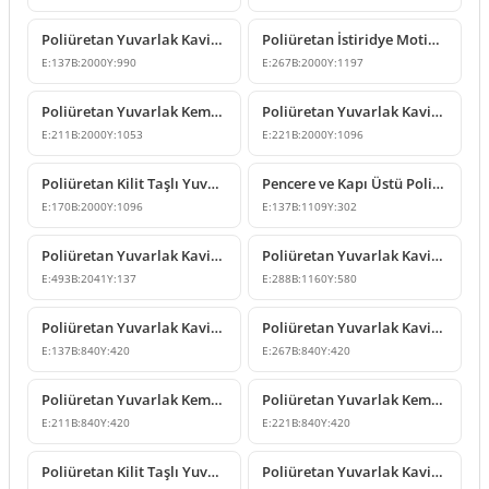
Poliüretan Yuvarlak Kavis Kemer ve Geçiş Sövesi Modelleri
Poliüretan İstiridye Motifli Yuvarlak Kemer Modeli
E:
137
B:
2000
Y:
990
E:
267
B:
2000
Y:
1197
Poliüretan Yuvarlak Kemer ve Dekoratif Kilit Taşı Modeli
Poliüretan Yuvarlak Kavis Kemer Tasarımı
E:
211
B:
2000
Y:
1053
E:
221
B:
2000
Y:
1096
Poliüretan Kilit Taşlı Yuvarlak Kavis Kemer Tasarımı
Pencere ve Kapı Üstü Poliüretan Yuvarlak Kavis Kemer
E:
170
B:
2000
Y:
1096
E:
137
B:
1109
Y:
302
Poliüretan Yuvarlak Kavis Kemer ve Geçiş Dekoru Modeli
Poliüretan Yuvarlak Kavis Kemer Modeli
E:
493
B:
2041
Y:
137
E:
288
B:
1160
Y:
580
Poliüretan Yuvarlak Kavis Kemer ve Geçiş Dekoru
Poliüretan Yuvarlak Kavis Kemer ve Kapı Üstü Süsleme Modeli
E:
137
B:
840
Y:
420
E:
267
B:
840
Y:
420
Poliüretan Yuvarlak Kemer ve Kilit Taşı Modeli
Poliüretan Yuvarlak Kemer ve Kilit Taşı Modeli
E:
211
B:
840
Y:
420
E:
221
B:
840
Y:
420
Poliüretan Kilit Taşlı Yuvarlak Kemer Modeli
Poliüretan Yuvarlak Kavis Kemer Kapı Pencere Süslemesi