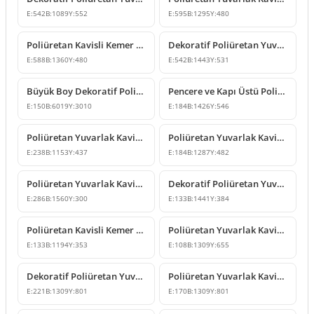
E:
542
B:
1089
Y:
552
E:
595
B:
1295
Y:
480
Poliüretan Kavisli Kemer Modelleri ve Tasarımları
Dekoratif Poliüretan Yuvarlak Kavis Kemer Süsleme Modeli
E:
588
B:
1360
Y:
480
E:
542
B:
1443
Y:
531
Büyük Boy Dekoratif Poliüretan Yuvarlak Kavis Kemer
Pencere ve Kapı Üstü Poliüretan Yuvarlak Kavis Kemer Sövesi
E:
150
B:
6019
Y:
3010
E:
184
B:
1426
Y:
546
Poliüretan Yuvarlak Kavis Kemer Modeli
Poliüretan Yuvarlak Kavis Kemer Dekorasyon Modelleri
E:
238
B:
1153
Y:
437
E:
184
B:
1287
Y:
482
Poliüretan Yuvarlak Kavisli Kemer ve Söve Tasarımı
Dekoratif Poliüretan Yuvarlak Kavis Kemer Modelleri
E:
286
B:
1560
Y:
300
E:
133
B:
1441
Y:
384
Poliüretan Kavisli Kemer ve Pencere Üstü Dekor Modeli
Poliüretan Yuvarlak Kavis Kemer Modeli
E:
133
B:
1194
Y:
353
E:
108
B:
1309
Y:
655
Dekoratif Poliüretan Yuvarlak Kavis Kemer Modelleri
Poliüretan Yuvarlak Kavis Kemer Modeli
E:
221
B:
1309
Y:
801
E:
170
B:
1309
Y:
801