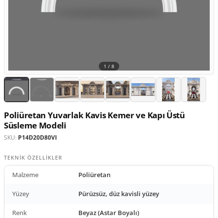
1 /
8
Poliüretan Yuvarlak Kavis Kemer ve Kapı Üstü
Süsleme Modeli
SKU:
P14D20D80VI
TEKNIK ÖZELLIKLER
Malzeme
Poliüretan
Yüzey
Pürüzsüz, düz kavisli yüzey
Renk
Beyaz (Astar Boyalı)