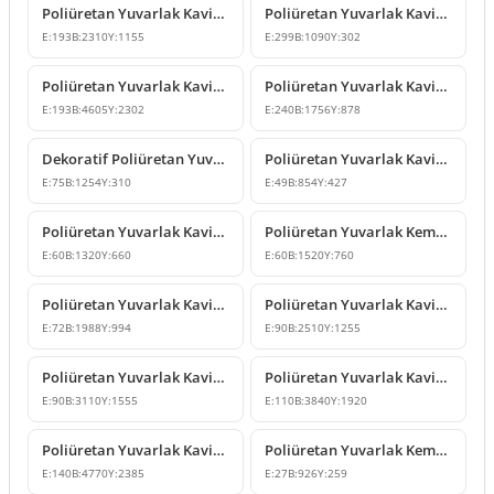
Poliüretan Yuvarlak Kavis Kemer Kapı ve Pencere Üstü Dekor
Poliüretan Yuvarlak Kavisli Kemer ve Kapı Üstü Dekor Modelleri
E:
193
B:
2310
Y:
1155
E:
299
B:
1090
Y:
302
Poliüretan Yuvarlak Kavis Kemer Modeli
Poliüretan Yuvarlak Kavis Kemer Modeli
E:
193
B:
4605
Y:
2302
E:
240
B:
1756
Y:
878
Dekoratif Poliüretan Yuvarlak Kavis Kemer Modeli
Poliüretan Yuvarlak Kavisli Kemer ve Pencere Söve Modeli
E:
75
B:
1254
Y:
310
E:
49
B:
854
Y:
427
Poliüretan Yuvarlak Kavis Kemer Modelleri
Poliüretan Yuvarlak Kemer ve Kavisli Kapı Pencere Dekoru
E:
60
B:
1320
Y:
660
E:
60
B:
1520
Y:
760
Poliüretan Yuvarlak Kavis Kemer Modelleri
Poliüretan Yuvarlak Kavis Kemer ve Seviye Geçiş Profili
E:
72
B:
1988
Y:
994
E:
90
B:
2510
Y:
1255
Poliüretan Yuvarlak Kavis Kemer ve Geçiş Dekoru Modeli
Poliüretan Yuvarlak Kavisli Kemer Modeli
E:
90
B:
3110
Y:
1555
E:
110
B:
3840
Y:
1920
Poliüretan Yuvarlak Kavisli Kemer Modeli
Poliüretan Yuvarlak Kemer ve Kavisli Söve Tasarımı
E:
140
B:
4770
Y:
2385
E:
27
B:
926
Y:
259