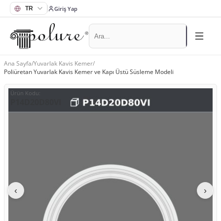
Giriş Yap
Ana Sayfa
/
Yuvarlak Kavis Kemer
/
Poliüretan Yuvarlak Kavis Kemer ve Kapı Üstü Süsleme Modeli
Ürün Kodu
:
P14D20D80VI
‹
›