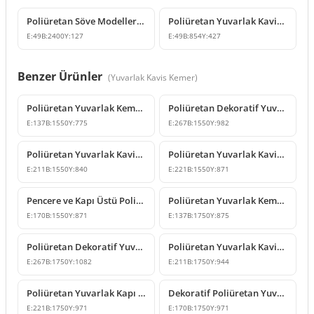
Poliüretan Söve Modelleri ve Pencere Kenarı Süslemeleri
Poliüretan Yuvarlak Kavisli Kemer ve Pencere Söve Modeli
E:
49
B:
2400
Y:
127
E:
49
B:
854
Y:
427
Benzer Ürünler
(
Yuvarlak Kavis Kemer
)
Poliüretan Yuvarlak Kemer Modeli 155 cm
Poliüretan Dekoratif Yuvarlak Kemer Modeli
E:
137
B:
1550
Y:
775
E:
267
B:
1550
Y:
982
Poliüretan Yuvarlak Kavis Kemer Modeli
Poliüretan Yuvarlak Kavis Kemer Modelleri
E:
211
B:
1550
Y:
840
E:
221
B:
1550
Y:
871
Pencere ve Kapı Üstü Poliüretan Yuvarlak Kavis Kemer Modeli
Poliüretan Yuvarlak Kemer Modeli
E:
170
B:
1550
Y:
871
E:
137
B:
1750
Y:
875
Poliüretan Dekoratif Yuvarlak Kavis Kemer Modelleri
Poliüretan Yuvarlak Kavis Kemer Modelleri
E:
267
B:
1750
Y:
1082
E:
211
B:
1750
Y:
944
Poliüretan Yuvarlak Kapı Kemeri ve Kilit Taşı Tasarımı
Dekoratif Poliüretan Yuvarlak Kavis Kemer Tasarımı
E:
221
B:
1750
Y:
971
E:
170
B:
1750
Y:
971