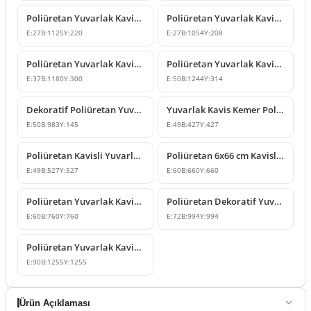
Poliüretan Yuvarlak Kavisli Kemer ve Söve Taç Modeli
Poliüretan Yuvarlak Kavis Kemer ve Pencere Süsleme Dekoru
E:
27
B:
1125
Y:
220
E:
27
B:
1054
Y:
208
Poliüretan Yuvarlak Kavis Kemer Modeli
Poliüretan Yuvarlak Kavisli Kemer ve Pencere Söve Modeli
E:
37
B:
1180
Y:
300
E:
50
B:
1244
Y:
314
Dekoratif Poliüretan Yuvarlak Kavis Kemer Kapı Pencere Söve Modeli
Yuvarlak Kavis Kemer Poliüretan Çıta Profil 43x43 cm
E:
50
B:
983
Y:
145
E:
49
B:
427
Y:
427
Poliüretan Kavisli Yuvarlak Kemer Tasarımı 53x53 cm
Poliüretan 6x66 cm Kavisli Yuvarlak Kemer Söve Modeli
E:
49
B:
527
Y:
527
E:
60
B:
660
Y:
660
Poliüretan Yuvarlak Kavis Kemer Süsleme Modeli 76x76 cm
Poliüretan Dekoratif Yuvarlak Kavis Kemer 99x99 cm
E:
60
B:
760
Y:
760
E:
72
B:
994
Y:
994
Poliüretan Yuvarlak Kavis Kemer 9x126x126 cm Modeli
E:
90
B:
1255
Y:
1255
Ürün Açıklaması