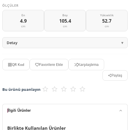
ÖLÇÜLER
En
Boy
Yükseklik
4.9
105.4
52.7
cm
cm
cm
Detay
QR Kod
Favorilere Ekle
Karşılaştırma
Paylaş
Bu ürünü puanlayın
İlgili Ürünler
Birlikte Kullanılan Ürünler