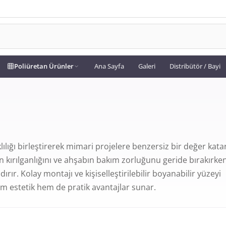
Poliüretan Ürünler
Ana Sayfa
Galeri
Distribütör / Bayi
lılığı birleştirerek mimari projelere benzersiz bir değer katar
n kırılganlığını ve ahşabın bakım zorluğunu geride bırakırken
rır. Kolay montajı ve kişiselleştirilebilir boyanabilir yüzeyi
em estetik hem de pratik avantajlar sunar.