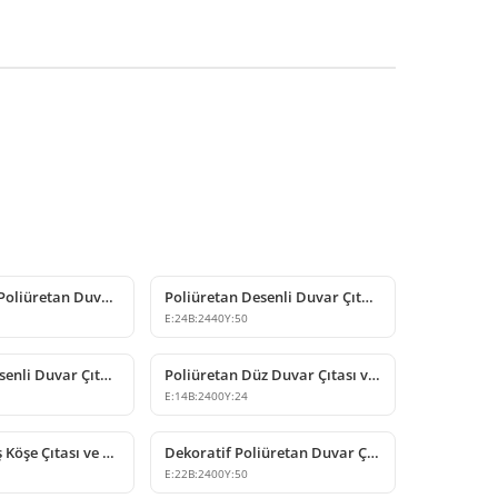
Klasik Motifli Poliüretan Duvar Çıtası ve Kenar Dekoru
Poliüretan Desenli Duvar Çıtası ve Bordür Modelleri
E:
24
B:
2440
Y:
50
Poliüretan Desenli Duvar Çıtası Modeli
Poliüretan Düz Duvar Çıtası ve Dekoratif Kenar Profili
E:
14
B:
2400
Y:
24
Poliüretan Dış Köşe Çıtası ve Duvar Koruma Profili
Dekoratif Poliüretan Duvar Çıtası ve Profil Çeşitleri
E:
22
B:
2400
Y:
50