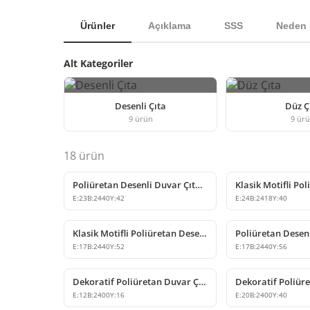
Ürünler
Açıklama
SSS
Neden 
Alt Kategoriler
Desenli Çıta
Düz Ç
9
ürün
9
ür
18
ürün
Poliüretan Desenli Duvar Çıtası P82009 Modeli
E:
23
B:
2440
Y:
42
E:
24
B:
2418
Y:
40
Klasik Motifli Poliüretan Desenli Duvar Çıtası Modeli
E:
17
B:
2440
Y:
52
E:
17
B:
2440
Y:
56
Dekoratif Poliüretan Duvar Çıtası P85003
E:
12
B:
2400
Y:
16
E:
20
B:
2400
Y:
40