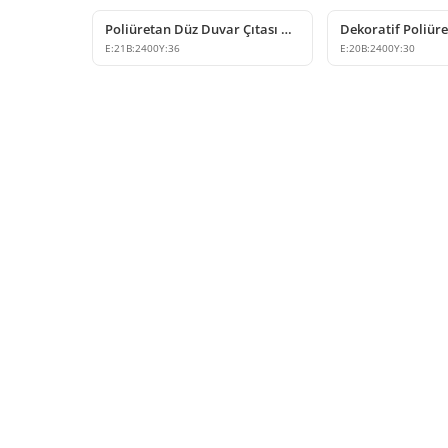
Poliüretan Düz Duvar Çıtası Modelleri
E:
21
B:
2400
Y:
36
E:
20
B:
2400
Y:
30