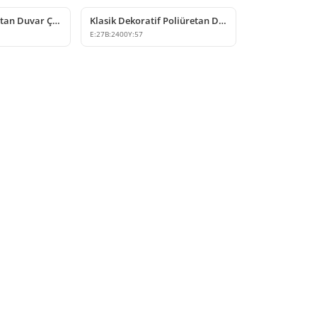
Dekoratif Poliüretan Duvar Çıtası Modelleri P85403
Klasik Dekoratif Poliüretan Duvar Çıtası Tasarımları
E:
27
B:
2400
Y:
57