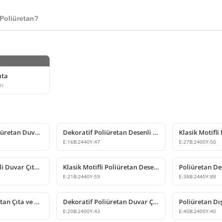
Poliüretan?
ıta
ün
Klasik Motifli Poliüretan Duvar Çıtası Modelleri
Dekoratif Poliüretan Desenli Duvar Çıtası Modelleri
E:
16
B:
2440
Y:
47
E:
27
B:
2400
Y:
50
Poliüretan Desenli Duvar Çıtası Modelleri ve Fiyatları
Klasik Motifli Poliüretan Desenli Duvar Çıtası Modelleri
E:
21
B:
2440
Y:
59
E:
38
B:
2440
Y:
88
Dekoratif Poliüretan Çıta ve Duvar Profili Modeli
Dekoratif Poliüretan Duvar Çıtası Modeli
E:
20
B:
2400
Y:
43
E:
40
B:
2400
Y:
40