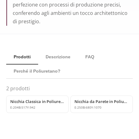
perfezione con processi di produzione precisi,
conferendo agli ambienti un tocco architettonico
di prestigio.
Prodotti
Descrizione
FAQ
Perché il Poliuretano?
2
prodotti
Nicchia Classica in Poliuretano e Decorazione da Parete
Nicchia da Parete in Poliuretano e Applique Classica P09
E:
204
B:
517
Y:
942
E:
250
B:
680
Y:
1070