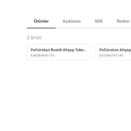
Ürünler
Açıklama
SSS
Neden 
2
ürün
Poliüretan Rustik Ahşap Tekerlek Dekorasyon Modeli
E:
860
B:
860
Y:
175
E:
670
B:
670
Y:
140