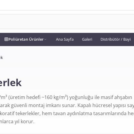
Poliüretan Ürünler
Ana Sayfa
Galeri
Distribütör / Bayi
ek
erlek
/m³ (üretim hedefi ~160 kg/m³) yoğunluğu ile masif ahşabın
ırarak güvenli montaj imkanı sunar. Kapalı hücresel yapısı s
oratif tekerlekler, hem tavan aydınlatma tasarımlarında h
larca yıl korur.