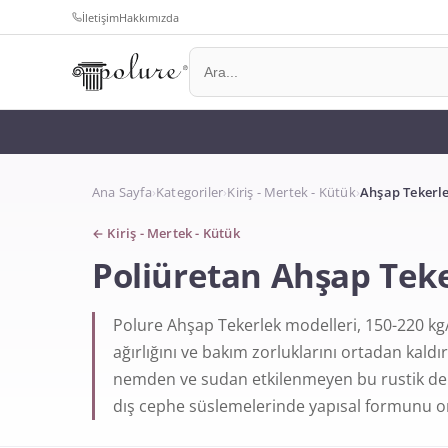
İletişim
Hakkımızda
Ana Sayfa
›
Kategoriler
›
Kiriş - Mertek - Kütük
›
Ahşap Tekerl
←
Kiriş - Mertek - Kütük
Poliüretan Ahşap Tek
Polure Ahşap Tekerlek modelleri, 150-220 kg
ağırlığını ve bakım zorluklarını ortadan kald
nemden ve sudan etkilenmeyen bu rustik dek
dış cephe süslemelerinde yapısal formunu on