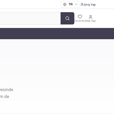
Giriş Yap
Favoriler
Giriş Yap
ayesinde
em de