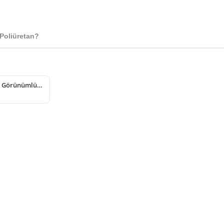
Poliüretan?
Poliüretan Ahşap Görünümlü Dekoratif Tekerlek Modelleri