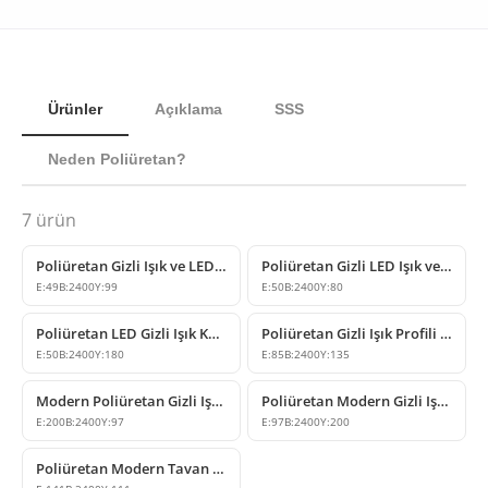
Ürünler
Açıklama
SSS
Neden Poliüretan?
7
ürün
Poliüretan Gizli Işık ve LED Aydınlatma Profili Modeli
Poliüretan Gizli LED Işık ve Kartonpiyer Profili
E:
49
B:
2400
Y:
99
E:
50
B:
2400
Y:
80
Poliüretan LED Gizli Işık Kanalı ve Kartonpiyer Modeli
Poliüretan Gizli Işık Profili ve Led Kanalı Tasarımı
E:
50
B:
2400
Y:
180
E:
85
B:
2400
Y:
135
Modern Poliüretan Gizli Işık Profili Tasarımı
Poliüretan Modern Gizli Işık Profil Modelleri
E:
200
B:
2400
Y:
97
E:
97
B:
2400
Y:
200
Poliüretan Modern Tavan Gizli Işık Profili Modeli