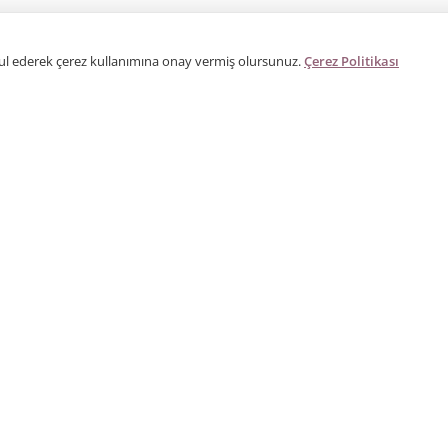
bul ederek çerez kullanımına onay vermiş olursunuz.
Çerez Politikası
ÜRÜNLER
KURUMSAL
R
Kategoriler
Hakkımızda
R
Ürün Ara
İletişim
P
Galeri
Distribütör / Bayi
D