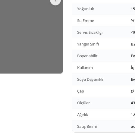
Yoğunluk
15
Su Emme
%1
Servis Sıcaklığı
-1
Yangın Sınıfı
B2
Boyanabilir
Ev
Kullanım
İç
Suya Dayanıklı
Ev
Çap
Ø
Ölçüler
43
Ağırlık
1,
Satış Birimi
ad