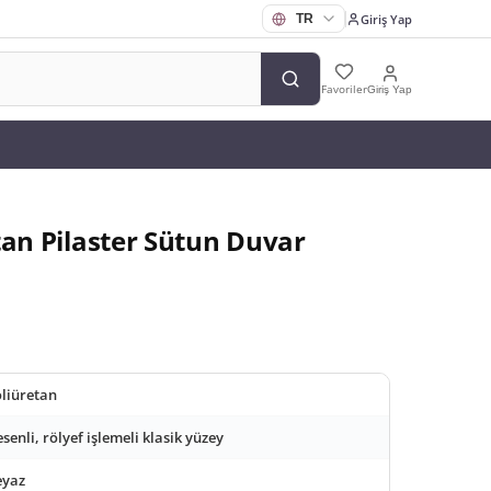
Giriş Yap
Favoriler
Giriş Yap
tan Pilaster Sütun Duvar
liüretan
senli, rölyef işlemeli klasik yüzey
eyaz