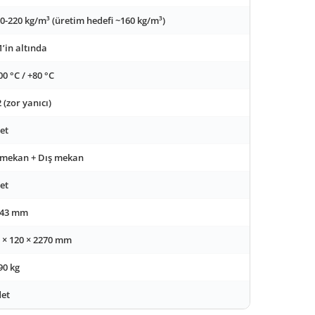
0-220 kg/m³ (üretim hedefi ~160 kg/m³)
’in altında
00 °C / +80 °C
 (zor yanıcı)
et
 mekan + Dış mekan
et
 43 mm
 × 120 × 2270 mm
90 kg
et