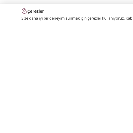
Çerezler
Size daha iyi bir deneyim sunmak için çerezler kullanıyoruz. Ka
2000 yılından bu yana üretim yapıyoruz. Poliüretan
dekorasyon ürünlerini kendi kalıplarımızla üreten bir