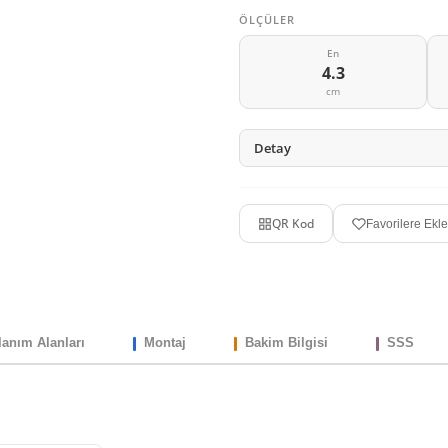
ÖLÇÜLER
En
4.3
cm
Detay
QR Kod
Favorilere Ekle
lanım Alanları
Montaj
Bakim Bilgisi
SSS