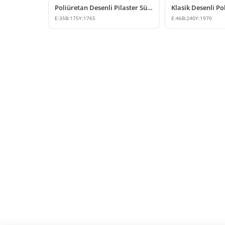
Poliüretan Desenli Pilaster Sütun Duvar Dekoru Modeli
E:
35
B:
175
Y:
1765
E:
46
B:
240
Y:
1970