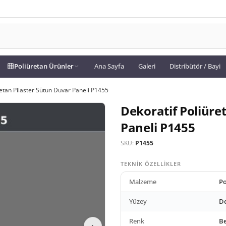
Poliüretan Ürünler
Ana Sayfa
Galeri
Distribütör / Bayi
retan Pilaster Sütun Duvar Paneli P1455
Dekoratif Poliüre
Paneli P1455
SKU:
P1455
TEKNIK ÖZELLIKLER
Malzeme
Po
Yüzey
De
Renk
B
›