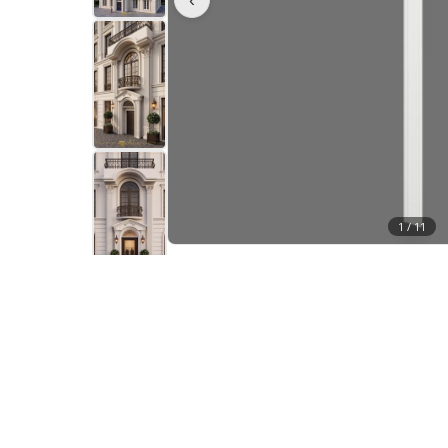
1 /
11