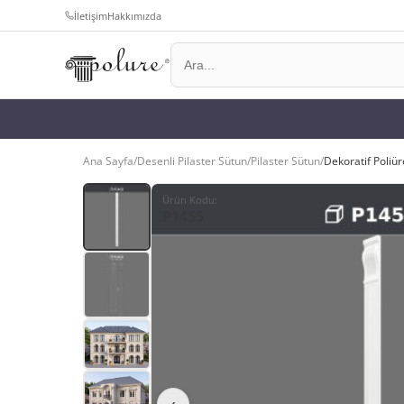
İletişim
Hakkımızda
Ana Sayfa
/
Desenli Pilaster Sütun
/
Pilaster Sütun
/
Dekoratif Poliü
Ürün Kodu
:
P1455
‹