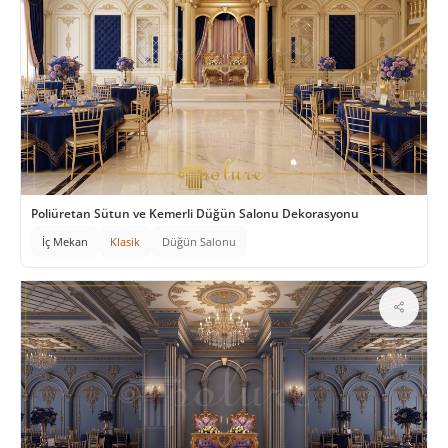
Poliüretan Sütun ve Kemerli Düğün Salonu Dekorasyonu
İç Mekan
Klasik
Düğün Salonu