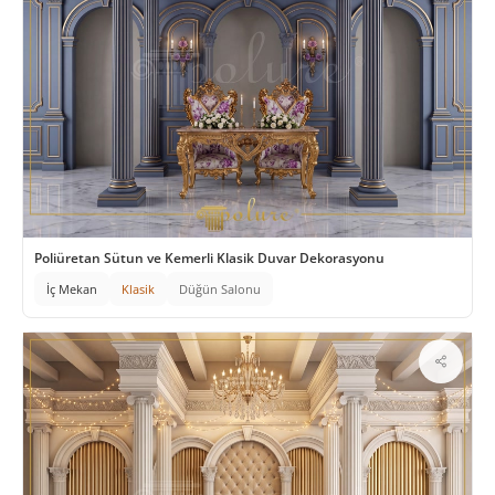
Poliüretan Sütun ve Kemerli Klasik Duvar Dekorasyonu
İç Mekan
Klasik
Düğün Salonu