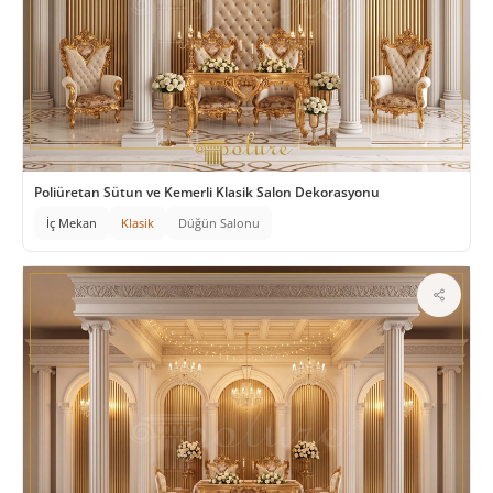
Poliüretan Sütun ve Kemerli Klasik Salon Dekorasyonu
İç Mekan
Klasik
Düğün Salonu