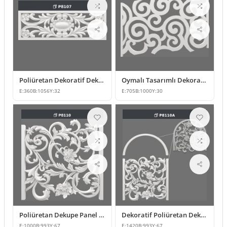
Poliüretan Dekoratif Dekupe Duvar Paneli
Oymalı Tasarımlı Dekoratif Poliüretan Seperatör Panel
E:
360
B:
1056
Y:
32
E:
705
B:
1000
Y:
30
Poliüretan Dekupe Panel Duvar Dekorasyonu Modeli
Dekoratif Poliüretan Dekupe Panel ve Duvar Süsleme Modelleri
E:
1000
B:
993
Y:
67
E:
1420
B:
993
Y:
67