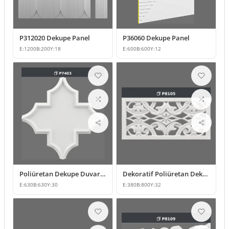
P312020 Dekupe Panel
P36060 Dekupe Panel
E:
1200
B:
200
Y:
18
E:
600
B:
600
Y:
12
Poliüretan Dekupe Duvar Paneli ve Tavan Dekoru
Dekoratif Poliüretan Dekupe Panel Modeli
E:
630
B:
630
Y:
30
E:
380
B:
800
Y:
32