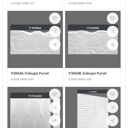
E:
652
B:
1248
Y:
33
E:
85
B:
2880
Y:
695
P3004A Dekupe Panel
P3004B Dekupe Panel
E:
85
B:
1440
Y:
695
E:
85
B:
1440
Y:
685