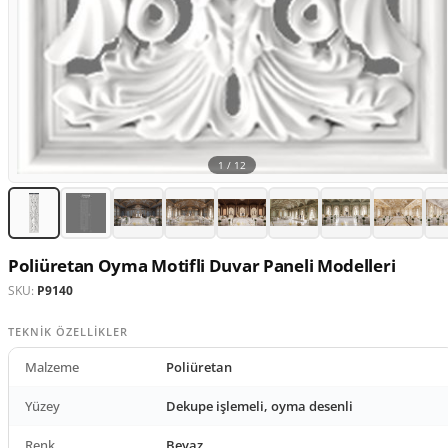
1 /
12
Poliüretan Oyma Motifli Duvar Paneli Modelleri
SKU:
P9140
TEKNIK ÖZELLIKLER
Malzeme
Poliüretan
Yüzey
Dekupe işlemeli, oyma desenli
Renk
Beyaz