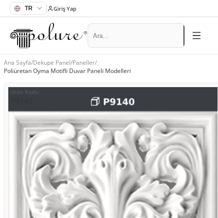
Giriş Yap
Ana Sayfa
/
Dekupe Panel
/
Paneller
/
Poliüretan Oyma Motifli Duvar Paneli Modelleri
Ürün Kodu
:
P9140