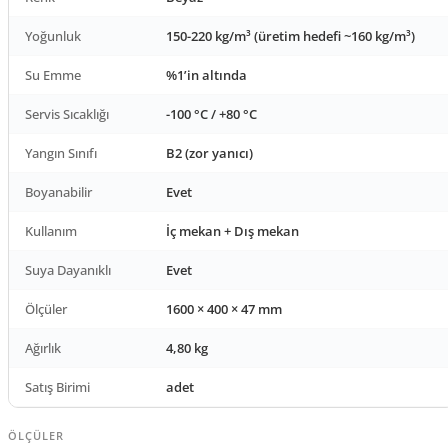
Yoğunluk
150-220 kg/m³ (üretim hedefi ~160 kg/m³)
Su Emme
%1’in altında
Servis Sıcaklığı
-100 °C / +80 °C
Yangın Sınıfı
B2 (zor yanıcı)
Boyanabilir
Evet
Kullanım
İç mekan + Dış mekan
Suya Dayanıklı
Evet
Ölçüler
1600 × 400 × 47 mm
Ağırlık
4,80 kg
Satış Birimi
adet
ÖLÇÜLER