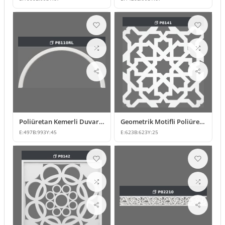
Poliüretan Kemerli Duvar Paneli ve Söve Tasarımı
Geometrik Motifli Poliüretan Dekupe Panel Modeli
E:
497
B:
993
Y:
45
E:
623
B:
623
Y:
25