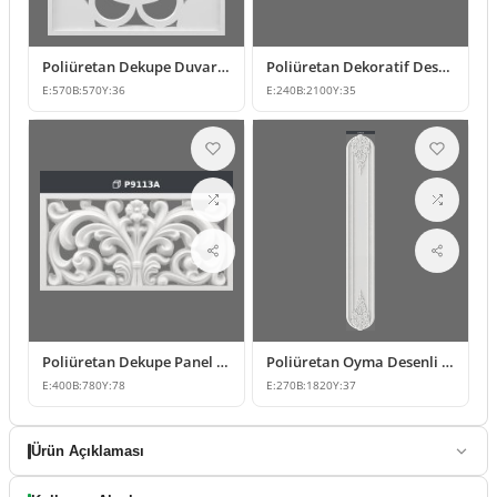
Poliüretan Dekupe Duvar Paneli Modelleri
Poliüretan Dekoratif Desenli Dekupe Duvar Paneli
E:
570
B:
570
Y:
36
E:
240
B:
2100
Y:
35
Poliüretan Dekupe Panel Modelleri
Poliüretan Oyma Desenli Duvar Paneli
E:
400
B:
780
Y:
78
E:
270
B:
1820
Y:
37
Ürün Açıklaması