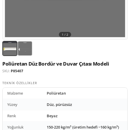
1 /
2
Poliüretan Düz Bordür ve Duvar Çıtası Modeli
SKU:
P85407
TEKNIK ÖZELLIKLER
Malzeme
Poliüretan
Yüzey
Düz, pürüzsüz
Renk
Beyaz
Yoğunluk
150-220 kg/m³ (üretim hedefi ~160 kg/m³)