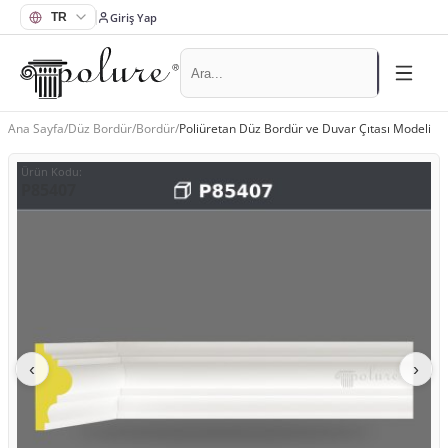
Giriş Yap
Ana Sayfa
/
Düz Bordür
/
Bordür
/
Poliüretan Düz Bordür ve Duvar Çıtası Modeli
Ürün Kodu
:
P85407
‹
›