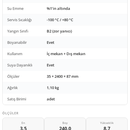
Su Emme
%1’in altında
Servis Sıcaklığı
-100 °C / +80 °C
Yangın Sınıfı
B2 (zor yanıcı)
Boyanabilir
Evet
Kullanım
İç mekan + Dış mekan
Suya Dayanıklı
Evet
Ölçüler
35 × 2400 × 87 mm
Ağırlık
1,10 kg
Satış Birimi
adet
ÖLÇÜLER
En
Boy
Yükseklik
3.5
240.0
8.7