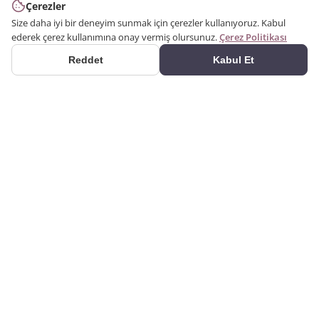
Çerezler
Size daha iyi bir deneyim sunmak için çerezler kullanıyoruz. Kabul
ederek çerez kullanımına onay vermiş olursunuz.
Çerez Politikası
Reddet
Kabul Et
ÜRÜNLER
2000 yılından bu yana
Kategoriler
üretim yapıyoruz. Poliüretan
Ürün Ara