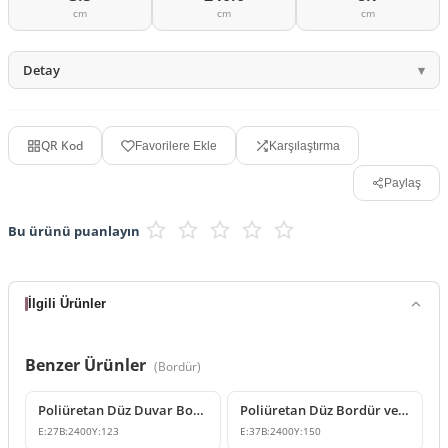
cm
cm
cm
Detay
QR Kod
Favorilere Ekle
Karşılaştırma
Paylaş
Bu ürünü puanlayın
İlgili Ürünler
Benzer Ürünler
(
Bordür
)
Poliüretan Düz Duvar Bordürü ve Silme Modeli
Poliüretan Düz Bordür ve Duvar Çıtası Modeli
E:
27
B:
2400
Y:
123
E:
37
B:
2400
Y:
150