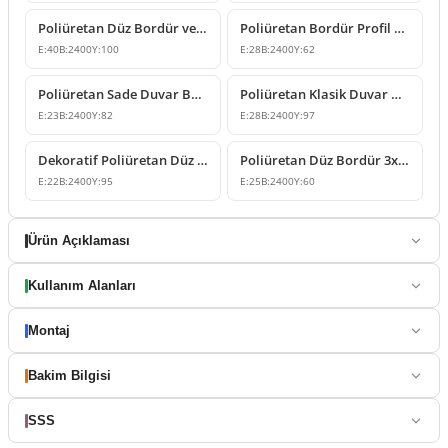
Poliüretan Düz Bordür ve Duvar Çıtası Modeli
Poliüretan Bordür Profil ve Dekoratif Duvar Çıtası Modeli
E:
40
B:
2400
Y:
100
E:
28
B:
2400
Y:
62
Poliüretan Sade Duvar Bordürü ve Kuşak Modelleri
Poliüretan Klasik Duvar Bordürü Modelleri
E:
23
B:
2400
Y:
82
E:
28
B:
2400
Y:
97
Dekoratif Poliüretan Düz Duvar Çıtası ve Cephe Bordür Modeli
Poliüretan Düz Bordür 3x6 cm Dekoratif Duvar Çıtası Modeli
E:
22
B:
2400
Y:
95
E:
25
B:
2400
Y:
60
Ürün Açıklaması
Kullanım Alanları
Montaj
Bakim Bilgisi
SSS