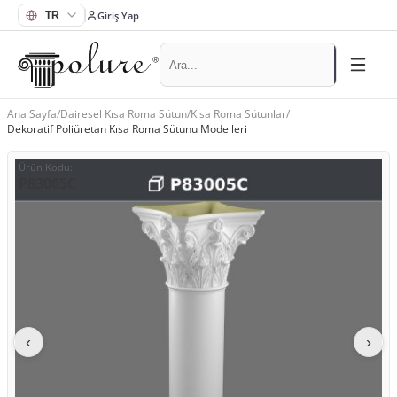
Giriş Yap
Ana Sayfa
/
Dairesel Kısa Roma Sütun
/
Kısa Roma Sütunlar
/
Dekoratif Poliüretan Kısa Roma Sütunu Modelleri
Ürün Kodu
:
P83005C
‹
›