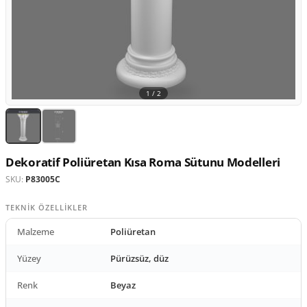
1 /
2
Dekoratif Poliüretan Kısa Roma Sütunu Modelleri
SKU:
P83005C
TEKNIK ÖZELLIKLER
Malzeme
Poliüretan
Yüzey
Pürüzsüz, düz
Renk
Beyaz