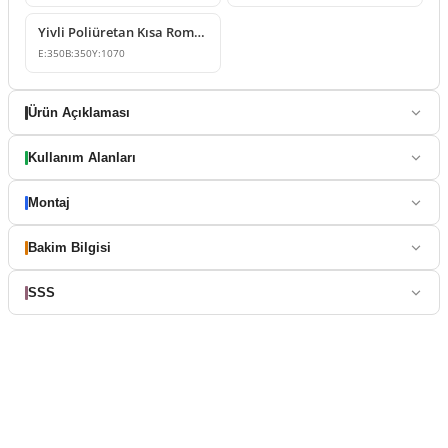
Yivli Poliüretan Kısa Roma Sütun Modelleri
E:
350
B:
350
Y:
1070
Ürün Açıklaması
Kullanım Alanları
Montaj
Bakim Bilgisi
SSS