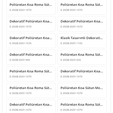
Poliüretan Kısa Roma Sütunu ve Dekoratif Kaide Modeli
Poliüretan Kısa Roma Sütun Tasarımı
E:
356
B:
356
Y:
1070
E:
350
B:
350
Y:
1070
Dekoratif Poliüretan Kısa Roma Sütun ve Sehpa Altlığı Modeli
Dekoratif Poliüretan Kısa Roma Sütunu ve Kaide Tasarımları
E:
350
B:
350
Y:
1070
E:
350
B:
350
Y:
1070
Dekoratif Poliüretan Kısa Roma Sütun Modeli
Klasik Tasarımlı Dekoratif Poliüretan Kısa Roma Sütun Modeli
E:
356
B:
356
Y:
1076
E:
350
B:
350
Y:
1105
Dekoratif Poliüretan Kısa Roma Sütun ve Kaide Modeli
Poliüretan Kısa Roma Sütun Modeli
E:
350
B:
350
Y:
949
E:
350
B:
350
Y:
926
Poliüretan Kısa Roma Sütun Modelleri
Dekoratif Poliüretan Kısa Roma Sütun ve Kaide Modeli
E:
356
B:
356
Y:
1070
E:
350
B:
350
Y:
1070
Poliüretan Kısa Roma Sütun Modeli
Poliüretan Kısa Sütun Modelleri ve Dekoratif Tasarımları
E:
350
B:
350
Y:
1070
E:
356
B:
356
Y:
1070
Dekoratif Poliüretan Kısa Roma Sütun Modelleri
Poliüretan Kısa Roma Sütun Modeli
E:
350
B:
350
Y:
1070
E:
350
B:
350
Y:
1070