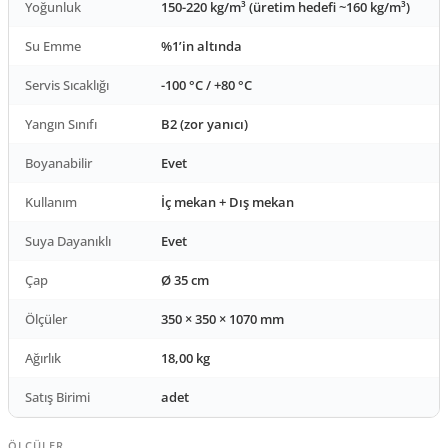
Yoğunluk
150-220 kg/m³ (üretim hedefi ~160 kg/m³)
Su Emme
%1’in altında
Servis Sıcaklığı
-100 °C / +80 °C
Yangın Sınıfı
B2 (zor yanıcı)
Boyanabilir
Evet
Kullanım
İç mekan + Dış mekan
Suya Dayanıklı
Evet
Çap
Ø 35 cm
Ölçüler
350 × 350 × 1070 mm
Ağırlık
18,00 kg
Satış Birimi
adet
ÖLÇÜLER