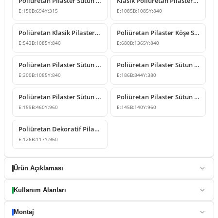
Poliüretan Pilaster Sütun Başlığı ve Duvar Dekoru
Klasik Poliüretan Pilaster Sütun Başlığı Modeli
E:
150
B:
694
Y:
315
E:
1085
B:
1085
Y:
840
Poliüretan Klasik Pilaster Sütun Başlığı Modelleri
Poliüretan Pilaster Köşe Sütun Başlığı Modeli
E:
543
B:
1085
Y:
840
E:
680
B:
1365
Y:
840
Poliüretan Pilaster Sütun Başlığı Modeli
Poliüretan Pilaster Sütun Başlığı Tasarımı
E:
300
B:
1085
Y:
840
E:
186
B:
844
Y:
380
Poliüretan Pilaster Sütun Gövdesi ve Duvar Paneli Modeli
Poliüretan Pilaster Sütun Modelleri
E:
159
B:
460
Y:
960
E:
145
B:
140
Y:
960
Poliüretan Dekoratif Pilaster Duvar Sütunu Tasarımı
E:
126
B:
117
Y:
960
Ürün Açıklaması
Kullanım Alanları
Montaj