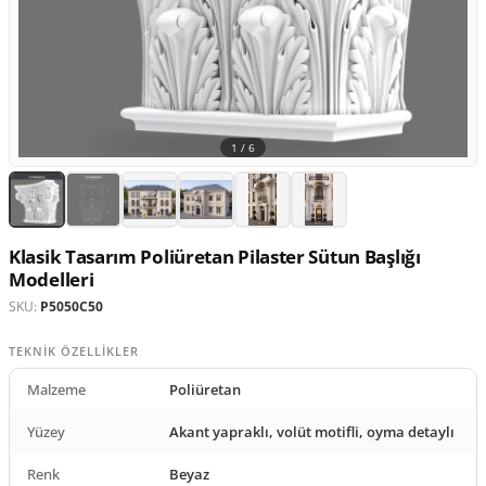
1 /
6
Klasik Tasarım Poliüretan Pilaster Sütun Başlığı
Modelleri
SKU:
P5050C50
TEKNIK ÖZELLIKLER
Malzeme
Poliüretan
Yüzey
Akant yapraklı, volüt motifli, oyma detaylı
Renk
Beyaz