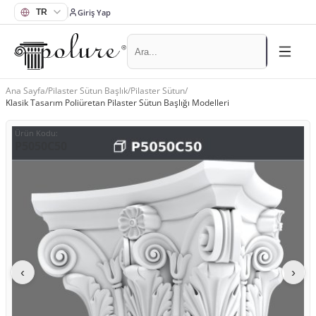
Giriş Yap
Ana Sayfa
/
Pilaster Sütun Başlık
/
Pilaster Sütun
/
Klasik Tasarım Poliüretan Pilaster Sütun Başlığı Modelleri
Ürün Kodu
:
P5050C50
‹
›