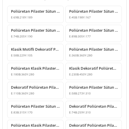
Poliüretan Pilaster Sütun Başlığı Modelleri
Poliüretan Pilaster Sütun Başlığı Modeli
E:
69
B:
218
Y:
189
E:
45
B:
198
Y:
167
Poliüretan Pilaster Sütun Başlığı Modeli
Poliüretan Pilaster Sütun Başlığı Modelleri
E:
74
B:
205
Y:
190
E:
89
B:
305
Y:
177
Klasik Motifli Dekoratif Poliüretan Pilaster Sütun Başlığı
Poliüretan Pilaster Sütun Başlığı Modeli
E:
58
B:
229
Y:
105
E:
360
B:
360
Y:
280
Poliüretan Klasik Pilaster Sütun Başlığı Modelleri
Klasik Dekoratif Poliüretan Köşe Pilaster Sütun Başlığı
E:
180
B:
360
Y:
280
E:
230
B:
450
Y:
280
Dekoratif Poliüretan Pilaster Sütun Başlığı Modeli
Poliüretan Pilaster Sütun Başlığı Modelleri
E:
110
B:
360
Y:
280
E:
58
B:
273
Y:
310
Poliüretan Pilaster Sütun Başlığı Modeli
Dekoratif Poliüretan Pilaster Sütun Başlığı ve Gövde Modeli
E:
83
B:
315
Y:
170
E:
74
B:
259
Y:
310
Poliüretan Klasik Pilaster Sütun Başlığı Modelleri
Dekoratif Poliüretan Pilaster Sütun Başlığı Tasarımı