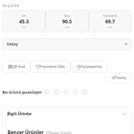
ÖLÇÜLER
En
Boy
Yükseklik
45.3
90.5
69.7
cm
cm
cm
Detay
QR Kod
Favorilere Ekle
Karşılaştırma
Paylaş
Bu ürünü puanlayın
İlgili Ürünler
Benzer Ürünler
(
Pilaster Sütun
)