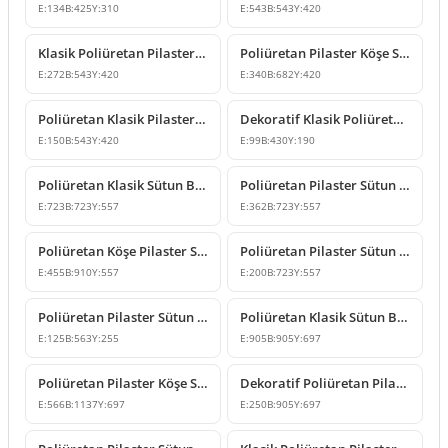
E:
134
B:
425
Y:
310
E:
543
B:
543
Y:
420
Klasik Poliüretan Pilaster Sütun Başlığı Modeli
Poliüretan Pilaster Köşe Sütun Başlığı
E:
272
B:
543
Y:
420
E:
340
B:
682
Y:
420
Poliüretan Klasik Pilaster Sütun Başlığı Modeli
Dekoratif Klasik Poliüretan Sütun Başlığı Modeli
E:
150
B:
543
Y:
420
E:
99
B:
430
Y:
190
Poliüretan Klasik Sütun Başlığı Modelleri
Poliüretan Pilaster Sütun Başlığı Modelleri
E:
723
B:
723
Y:
557
E:
362
B:
723
Y:
557
Poliüretan Köşe Pilaster Sütun Başlığı Modeli
Poliüretan Pilaster Sütun Başlığı Modelleri
E:
455
B:
910
Y:
557
E:
200
B:
723
Y:
557
Poliüretan Pilaster Sütun Başlığı Modeli P5040D
Poliüretan Klasik Sütun Başlığı Modelleri
E:
125
B:
563
Y:
255
E:
905
B:
905
Y:
697
Poliüretan Pilaster Köşe Sütun Başlığı Modeli
Dekoratif Poliüretan Pilaster Sütun Başlığı Tasarımı
E:
566
B:
1137
Y:
697
E:
250
B:
905
Y:
697