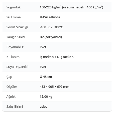
Yoğunluk
150-220 kg/m³ (üretim hedefi ~160 kg/m³)
Su Emme
%1’in altında
Servis Sıcaklığı
-100 °C / +80 °C
Yangın Sınıfı
B2 (zor yanıcı)
Boyanabilir
Evet
Kullanım
İç mekan + Dış mekan
Suya Dayanıklı
Evet
Çap
Ø 45 cm
Ölçüler
453 × 905 × 697 mm
Ağırlık
15,00 kg
Satış Birimi
adet