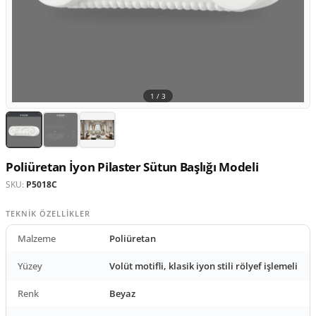
1 /
3
Poliüretan İyon Pilaster Sütun Başlığı Modeli
SKU:
P5018C
TEKNIK ÖZELLIKLER
Malzeme
Poliüretan
Yüzey
Volüt motifli, klasik iyon stili rölyef işlemeli
Renk
Beyaz