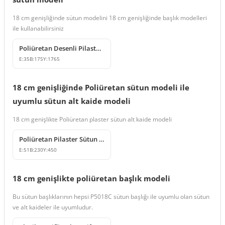
18 cm genişliğinde sütun modelini 18 cm genişliğinde başlık modelleri
ile kullanabilirsiniz
Poliüretan Desenli Pilaster Sütun Duvar Dekoru Modeli
E:
35
B:
175
Y:
1765
18 cm genişliğinde Poliüretan sütun modeli ile
uyumlu sütun alt kaide modeli
18 cm genişlikte Poliüretan plaster sütun alt kaide modeli
Poliüretan Pilaster Sütun Kaidesi ve Başlığı
E:
51
B:
230
Y:
450
18 cm genişlikte poliüretan başlık modeli
Bu sütun başlıklarının hepsi P5018C sütun başlığı ile uyumlu olan sütun
ve alt kaideler ile uyumludur.