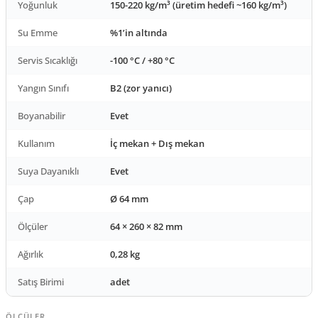
Yoğunluk
150-220 kg/m³ (üretim hedefi ~160 kg/m³)
Su Emme
%1’in altında
Servis Sıcaklığı
-100 °C / +80 °C
Yangın Sınıfı
B2 (zor yanıcı)
Boyanabilir
Evet
Kullanım
İç mekan + Dış mekan
Suya Dayanıklı
Evet
Çap
Ø 64 mm
Ölçüler
64 × 260 × 82 mm
Ağırlık
0,28 kg
Satış Birimi
adet
ÖLÇÜLER