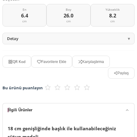
En
Boy
Yükseklik
6.4
26.0
8.2
cm
cm
cm
Detay
QR Kod
Favorilere Ekle
Karşılaştırma
Paylaş
Bu ürünü puanlayın
İlgili Ürünler
18 cm genişliğinde başlık ile kullanabileceğiniz
sütun modeli