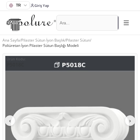
Giriş Yap
Ana Sayfa
/
Pilaster Sütun İyon Başlık
/
Pilaster Sütun
/
Poliüretan İyon Pilaster Sütun Başlığı Modeli
Ürün Kodu
:
P5018C
‹
›