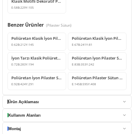
Klasik Motifli Dekoratif Poliüretan Pilaster Sütun Başlığı
E:
58
B:
229
Y:
105
Benzer Ürünler
(
Pilaster Sütun
)
Poliüretan Klasik İyon Pilaster Sütun Başlığı Modelleri
Poliüretan Klasik İyon Pilaster Sütun Başlığı Tasarımı
E:
62
B:
212
Y:
145
E:
67
B:
241
Y:
81
İyon Tarzı Klasik Poliüretan Pilaster Sütun Başlığı
Poliüretan İyon Pilaster Sütun Başlığı Modelleri | Polure
E:
72
B:
283
Y:
194
E:
83
B:
353
Y:
242
Poliüretan İyon Pilaster Sütun Başlığı Modeli
Poliüretan Pilaster Sütun Başlığı Modeli
E:
92
B:
424
Y:
291
E:
145
B:
595
Y:
408
Ürün Açıklaması
Kullanım Alanları
Montaj